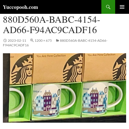
コ
検
Yuccopooh.com
ン
索
880D560A-BABC-4154-
メインメ
テ
ニュー
ン
AD66-F94AC9CADF16
ツ
へ
2023-02-11
1200 × 675
880D560A-BABC-4154-AD66-
ス
F94AC9CADF16
キ
ッ
プ