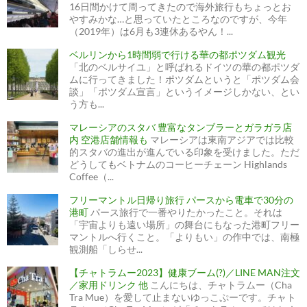
16日間かけて周ってきたので海外旅行もちょっとお
やすみかな…と思っていたところなのですが、今年
（2019年）は6月も3連休あるやん！...
ベルリンから1時間弱で行ける華の都ポツダム観光
「北のベルサイユ」と呼ばれるドイツの華の都ポツダ
ムに行ってきました！ポツダムというと「ポツダム会
談」「ポツダム宣言」というイメージしかない、とい
う方も...
マレーシアのスタバ 豊富なタンブラーとガラガラ店
内 空港店舗情報も
マレーシアは東南アジアでは比較
的スタバの進出が進んでいる印象を受けました。ただ
どうしてもベトナムのコーヒーチェーン Highlands
Coffee（...
フリーマントル日帰り旅行 パースから電車で30分の
港町
パース旅行で一番やりたかったこと。それは
「宇宙よりも遠い場所」の舞台にもなった港町フリー
マントルへ行くこと。「よりもい」の作中では、南極
観測船「しらせ...
【チャトラムー2023】健康ブーム(?)／LINE MAN注文
／家用ドリンク 他
こんにちは、チャトラムー（Cha
Tra Mue）を愛して止まないゆっこぷーです。チャト