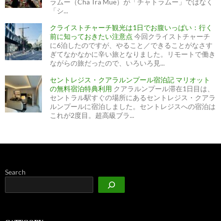
ラムー（Cha Tra Mue）が「チャトラムー」ではなく
「シ...
クライストチャーチ観光は1日でお腹いっぱい：行く
前に知っておきたい注意点
今回クライストチャーチ
に6泊したのですが、やること／できることがなさす
ぎてなかなかに辛い旅となりました。リモートで働き
ながらの旅だったので、いろいろ見...
セントレジス・クアラルンプール宿泊記 マリオット
の無料宿泊特典利用
クアラルンプール滞在1日目は、
セントラル駅すぐの場所にあるセントレジス・クアラ
ルンプールに宿泊しました。セントレジスへの宿泊は
これが2度目。超高級ブラ...
Search