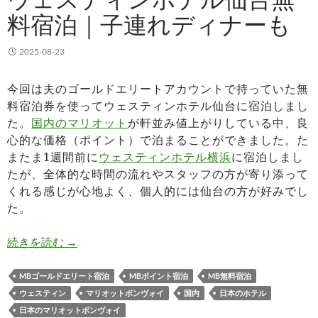
料宿泊｜子連れディナーも
2025-08-23
今回は夫のゴールドエリートアカウントで持っていた無
料宿泊券を使ってウェスティンホテル仙台に宿泊しまし
た。
国内のマリオット
が軒並み値上がりしている中、良
心的な価格（ポイント）で泊まることができました。た
またま1週間前に
ウェスティンホテル横浜
に宿泊しまし
たが、全体的な時間の流れやスタッフの方が寄り添って
くれる感じが心地よく、個人的には仙台の方が好みでし
た。
ウェスティンホテル仙台無料宿泊｜子連れディナ
続きを読む
→
MBゴールドエリート宿泊
MBポイント宿泊
MB無料宿泊
ウェスティン
マリオットボンヴォイ
国内
日本のホテル
日本のマリオットボンヴォイ