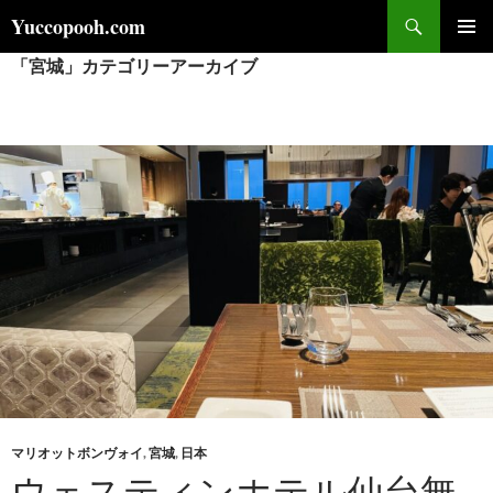
コ
検
Yuccopooh.com
ン
索
「宮城」カテゴリーアーカイブ
メインメ
テ
ニュー
ン
ツ
へ
ス
キ
ッ
プ
マリオットボンヴォイ
,
宮城
,
日本
ウェスティンホテル仙台無