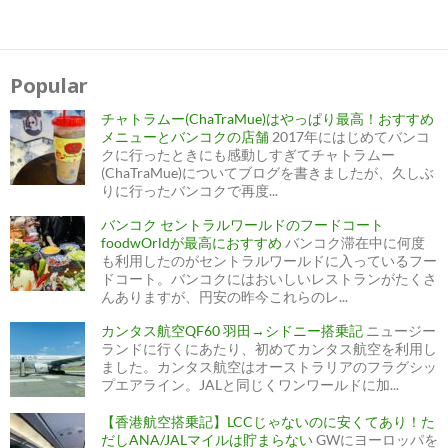
Popular
チャトラムー(ChaTraMue)はやっぱり最高！おすすめ
メニューとバンコクの店舗
2017年にはじめてバンコ
クに行ったときにも感動しすぎてチャトラムー
(ChaTraMue)についてブログを書きましたが、久しぶ
りに行ったバンコクで再度...
バンコク セントラルワールドのフードコート
foodwOrldが最高におすすめ
バンコク滞在中に何度
も利用したのがセントラルワールドに入っているフー
ドコート。バンコクにはおいしいレストランがたくさ
んありますが、円安の昨今これらのレ...
カンタス航空QF60 羽田→シドニー搭乗記
ニュージー
ランドに行くにあたり、初めてカンタス航空を利用し
ました。カンタス航空はオーストラリアのフラグシッ
プエアライン。JALと同じくワンワールドに加...
【香港航空搭乗記】LCCじゃないのに安くてあり！た
だしANA/JALマイルは貯まらない
GWにヨーロッパを