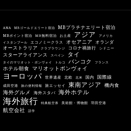
MBプラチナエリート宿泊
ANA
MBゴールドエリート宿泊
アジア
MBポイント宿泊
MB無料宿泊
お土産
アメリカ
オセアニア
オランダ
エコノミークラス
イスタンブール
オーストラリア
コロナ禍旅行
シドニー
クラブラウンジ
タイ
スターアライアンス
スペイン
バンコク
タイのマリオット・ボンヴォイ
トルコ
フランス
マリオットボンヴォイ
ホテル朝食
ヨーロッパ
国際線
国内
世界遺産
北欧
北米
東南アジア
機内食
旅エッセイ
成田空港
旅の便利情報
海外ホテル
海外グルメ
海外スタバ
海外旅行
羽田空港
美術館・博物館
特典航空券
航空会社
語学