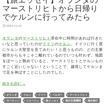
マーストリヒトから日帰り
でケルンに行ってみたら
2023-11-23
オランダ
の
マーストリヒト
滞在中に時間があれば行きた
いなと思っていたのが
ドイツ
の
ケルン
。ドイツに行く度
にケルン大聖堂を見てみたい！と思うものの、どの主要
都市からもそこそこ離れているのでいつも叶わず。地図
をぼーっと眺めていると、マーストリヒトとケルンもの
すごく近いじゃない！ということで、越境してケルンま
で足を伸ばすことにしたのでした。
【旅エッセイ】オランダのマーストリヒトから日
続きを読む
→
オランダ
ケルン
ドイツ
ベルギー
マーストリヒト
ヨーロッパ
リエージュ
旅エッセイ
海外交通機関
海外旅行