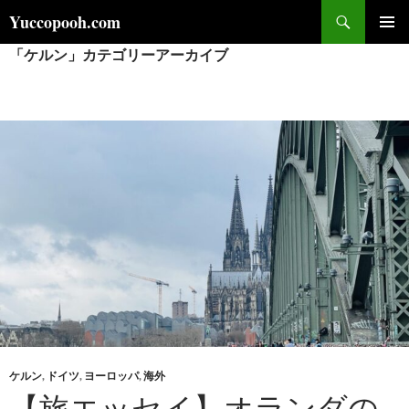
コ
検
Yuccopooh.com
ン
索
「ケルン」カテゴリーアーカイブ
メインメ
テ
ニュー
ン
ツ
へ
ス
キ
ッ
プ
ケルン
,
ドイツ
,
ヨーロッパ
,
海外
【旅エッセイ】オランダの