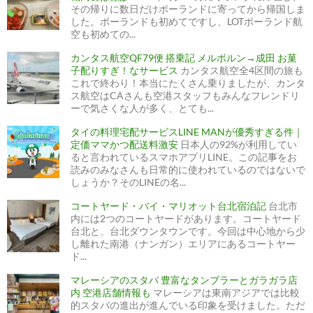
その帰りに数日だけポーランドに寄ってから帰国しま
した。ポーランドも初めてですし、LOTポーランド航
空も初めての...
カンタス航空QF79便 搭乗記 メルボルン→成田 お菓
子配りすぎ！なサービス
カンタス航空全4区間の旅も
これで終わり！本当にたくさん乗りましたが、カンタ
ス航空はCAさんも空港スタッフもみんなフレンドリ
ーで気さくな人が多く、とても...
タイの料理宅配サービスLINE MANが優秀すぎる件｜
定価ママかつ配送料激安
日本人の92%が利用してい
ると言われているスマホアプリLINE。この記事をお
読みのみなさんも日常的に使われているのではないで
しょうか？そのLINEの名...
コートヤード・バイ・マリオット台北宿泊記
台北市
内には2つのコートヤードがあります。コートヤード
台北と、台北ダウンタウンです。今回は中心地から少
し離れた南港（ナンガン）エリアにあるコートヤー
ド...
マレーシアのスタバ 豊富なタンブラーとガラガラ店
内 空港店舗情報も
マレーシアは東南アジアでは比較
的スタバの進出が進んでいる印象を受けました。ただ