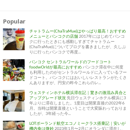
Popular
チャトラムー(ChaTraMue)はやっぱり最高！おすすめ
メニューとバンコクの店舗
2017年にはじめてバンコ
クに行ったときにも感動しすぎてチャトラムー
(ChaTraMue)についてブログを書きましたが、久しぶ
りに行ったバンコクで再度...
バンコク セントラルワールドのフードコート
foodwOrldが最高におすすめ
バンコク滞在中に何度
も利用したのがセントラルワールドに入っているフー
ドコート。バンコクにはおいしいレストランがたくさ
んありますが、円安の昨今これらのレ...
ウェスティンホテル横浜滞在記｜驚きの激混み具合と
アップグレード状況
先日ウェスティンホテル横浜に3
年ぶりに滞在しました。1度目は開業直後の2022年6
月。当時は開業直後ということで大変賑わっておりま
したが、3年経った今...
LOTポーランド航空エコノミークラス搭乗記｜安いが
機内食は微妙
2023年1月〜2月にオランダに滞在し、