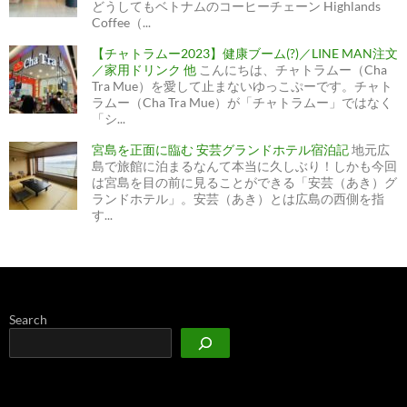
どうしてもベトナムのコーヒーチェーン Highlands
Coffee（...
【チャトラムー2023】健康ブーム(?)／LINE MAN注文
／家用ドリンク 他
こんにちは、チャトラムー（Cha
Tra Mue）を愛して止まないゆっこぷーです。チャト
ラムー（Cha Tra Mue）が「チャトラムー」ではなく
「シ...
宮島を正面に臨む 安芸グランドホテル宿泊記
地元広
島で旅館に泊まるなんて本当に久しぶり！しかも今回
は宮島を目の前に見ることができる「安芸（あき）グ
ランドホテル」。安芸（あき）とは広島の西側を指
す...
Search