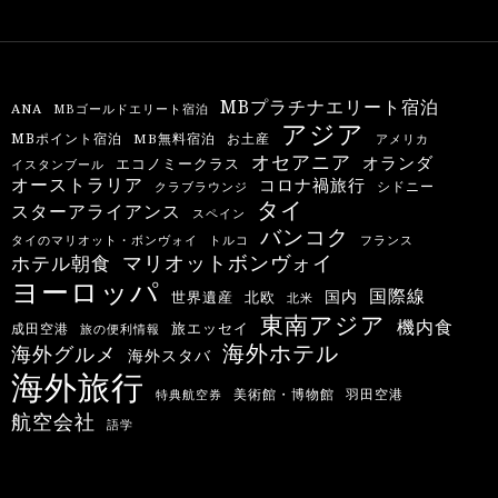
MBプラチナエリート宿泊
ANA
MBゴールドエリート宿泊
アジア
MBポイント宿泊
MB無料宿泊
お土産
アメリカ
オセアニア
オランダ
エコノミークラス
イスタンブール
オーストラリア
コロナ禍旅行
シドニー
クラブラウンジ
タイ
スターアライアンス
スペイン
バンコク
タイのマリオット・ボンヴォイ
トルコ
フランス
マリオットボンヴォイ
ホテル朝食
ヨーロッパ
国際線
国内
世界遺産
北欧
北米
東南アジア
機内食
旅エッセイ
成田空港
旅の便利情報
海外ホテル
海外グルメ
海外スタバ
海外旅行
羽田空港
美術館・博物館
特典航空券
航空会社
語学