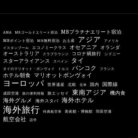
MBプラチナエリート宿泊
ANA
MBゴールドエリート宿泊
アジア
MBポイント宿泊
MB無料宿泊
お土産
アメリカ
オセアニア
オランダ
エコノミークラス
イスタンブール
オーストラリア
コロナ禍旅行
シドニー
クラブラウンジ
タイ
スターアライアンス
スペイン
バンコク
タイのマリオット・ボンヴォイ
トルコ
フランス
マリオットボンヴォイ
ホテル朝食
ヨーロッパ
国際線
国内
世界遺産
北欧
北米
東南アジア
機内食
旅エッセイ
成田空港
旅の便利情報
海外ホテル
海外グルメ
海外スタバ
海外旅行
羽田空港
美術館・博物館
特典航空券
航空会社
語学