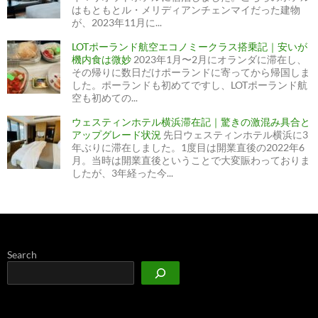
はもともとル・メリディアンチェンマイだった建物
が、2023年11月に...
LOTポーランド航空エコノミークラス搭乗記｜安いが
機内食は微妙
2023年1月〜2月にオランダに滞在し、
その帰りに数日だけポーランドに寄ってから帰国しま
した。ポーランドも初めてですし、LOTポーランド航
空も初めての...
ウェスティンホテル横浜滞在記｜驚きの激混み具合と
アップグレード状況
先日ウェスティンホテル横浜に3
年ぶりに滞在しました。1度目は開業直後の2022年6
月。当時は開業直後ということで大変賑わっておりま
したが、3年経った今...
Search