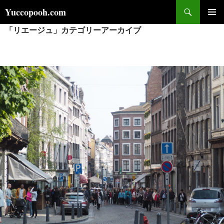
コ
検
Yuccopooh.com
ン
索
「リエージュ」カテゴリーアーカイブ
メインメ
テ
ニュー
ン
ツ
へ
ス
キ
ッ
プ