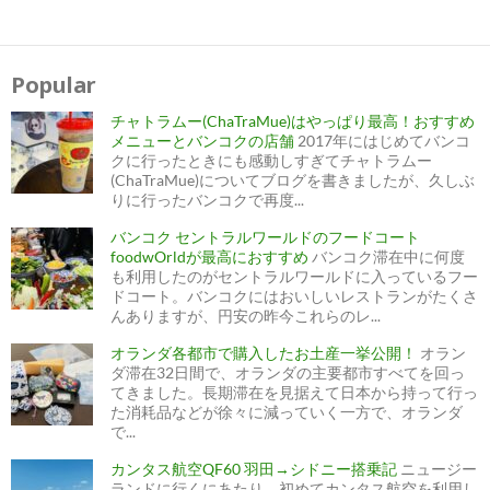
Popular
チャトラムー(ChaTraMue)はやっぱり最高！おすすめ
メニューとバンコクの店舗
2017年にはじめてバンコ
クに行ったときにも感動しすぎてチャトラムー
(ChaTraMue)についてブログを書きましたが、久しぶ
りに行ったバンコクで再度...
バンコク セントラルワールドのフードコート
foodwOrldが最高におすすめ
バンコク滞在中に何度
も利用したのがセントラルワールドに入っているフー
ドコート。バンコクにはおいしいレストランがたくさ
んありますが、円安の昨今これらのレ...
オランダ各都市で購入したお土産一挙公開！
オラン
ダ滞在32日間で、オランダの主要都市すべてを回っ
てきました。長期滞在を見据えて日本から持って行っ
た消耗品などが徐々に減っていく一方で、オランダ
で...
カンタス航空QF60 羽田→シドニー搭乗記
ニュージー
ランドに行くにあたり、初めてカンタス航空を利用し