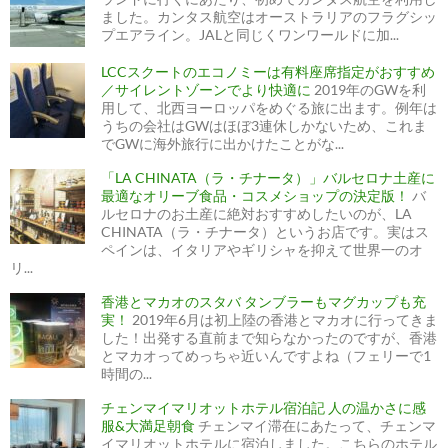
ました。カンタス航空はオーストラリアのフラグシッ
プエアライン。JALと同じくワンワールドに加...
LCCスクートのエコノミーは有料座席指定がおすすめ
／サイレントゾーンでより快適に
2019年のGWを利
用して、北西ヨーロッパをめぐる旅に出ます。例年は
うちの会社はGWはほぼ3連休しかないため、これま
でGWに海外旅行に出かけたことがな...
「LA CHINATA（ラ・チナータ）」バルセロナ土産に
最適なオリーブ食品・コスメショップの決定版！
バ
ルセロナのお土産に絶対おすすめしたいのが、LA
CHINATA（ラ・チナータ）というお店です。実はス
ペインは、イタリアやギリシャを抑えて世界一のオ
リ...
香港とマカオのスタバ タンブラーもマグカップも充
実！
2019年6月は初上陸の香港とマカオに行ってきま
した！出発する直前まで知らなかったのですが、香港
とマカオってめっちゃ近いんですよね（フェリーで1
時間の...
チェンマイマリオットホテル宿泊記 人の温かさに感
服&大満足朝食
チェンマイ滞在にあたって、チェンマ
イマリオットホテルに宿泊しました。こちらのホテル