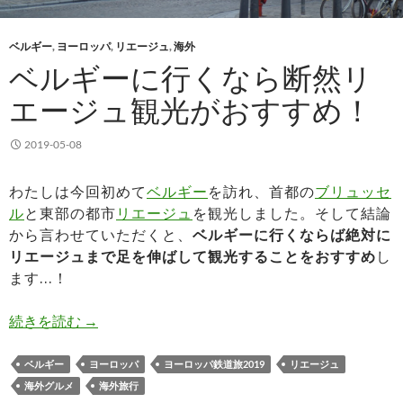
ベルギー
,
ヨーロッパ
,
リエージュ
,
海外
ベルギーに行くなら断然リ
エージュ観光がおすすめ！
2019-05-08
わたしは今回初めて
ベルギー
を訪れ、首都の
ブリュッセ
ル
と東部の都市
リエージュ
を観光しました。そして結論
から言わせていただくと、
ベルギーに行くならば絶対に
リエージュまで足を伸ばして観光することをおすすめ
し
ます…！
ベルギーに行くなら断然リエージュ観光がおすす
続きを読む
→
ベルギー
ヨーロッパ
ヨーロッパ鉄道旅2019
リエージュ
海外グルメ
海外旅行