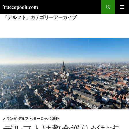
コ
検
Yuccopooh.com
ン
索
「デルフト」カテゴリーアーカイブ
メインメ
テ
ニュー
ン
ツ
へ
ス
キ
ッ
プ
オランダ
,
デルフト
,
ヨーロッパ
,
海外
デルフトは教会巡りがおす