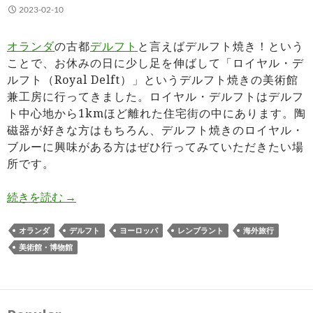
2023-02-10
オランダ
の古都
デルフト
と言えばデルフト焼き！という
ことで、お休みの日に少し足を伸ばして「ロイヤル・デ
ルフト（Royal Delft）」というデルフト焼きの美術館
兼工房に行ってきました。ロイヤル・デルフトはデルフ
ト中心地から1kmほど離れた住宅街の中にあります。陶
磁器が好きな方はもちろん、デルフト焼きのロイヤル・
ブルーに興味がある方はぜひ行ってみていただきたい場
所です。
ロイヤル・デルフト（Royal Delft）の美術館＆
続きを読む
→
オランダ
デルフト
ヨーロッパ
レンブラント
海外旅行
美術館・博物館