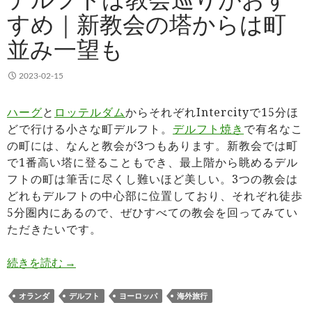
すめ｜新教会の塔からは町
並み一望も
2023-02-15
ハーグ
と
ロッテルダム
からそれぞれIntercityで15分ほ
どで行ける小さな町デルフト。
デルフト焼き
で有名なこ
の町には、なんと教会が3つもあります。新教会では町
で1番高い塔に登ることもでき、最上階から眺めるデル
フトの町は筆舌に尽くし難いほど美しい。3つの教会は
どれもデルフトの中心部に位置しており、それぞれ徒歩
5分圏内にあるので、ぜひすべての教会を回ってみてい
ただきたいです。
デルフトは教会巡りがおすすめ｜新教会の塔から
続きを読む
→
オランダ
デルフト
ヨーロッパ
海外旅行