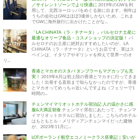
／サイレントゾーンでより快適に
2019年のGWを利
用して、北西ヨーロッパをめぐる旅に出ます。例年は
うちの会社はGWはほぼ3連休しかないため、これま
でGWに海外旅行に出かけたことがな...
「LA CHINATA（ラ・チナータ）」バルセロナ土産に
最適なオリーブ食品・コスメショップの決定版！
バ
ルセロナのお土産に絶対おすすめしたいのが、LA
CHINATA（ラ・チナータ）というお店です。実はス
ペインは、イタリアやギリシャを抑えて世界一のオ
リ...
香港とマカオのスタバ タンブラーもマグカップも充
実！
2019年6月は初上陸の香港とマカオに行ってきま
した！出発する直前まで知らなかったのですが、香港
とマカオってめっちゃ近いんですよね（フェリーで1
時間の...
チェンマイマリオットホテル宿泊記 人の温かさに感
服&大満足朝食
チェンマイ滞在にあたって、チェンマ
イマリオットホテルに宿泊しました。こちらのホテル
はもともとル・メリディアンチェンマイだった建物
が、2023年11月に...
LOTポーランド航空エコノミークラス搭乗記｜安いが