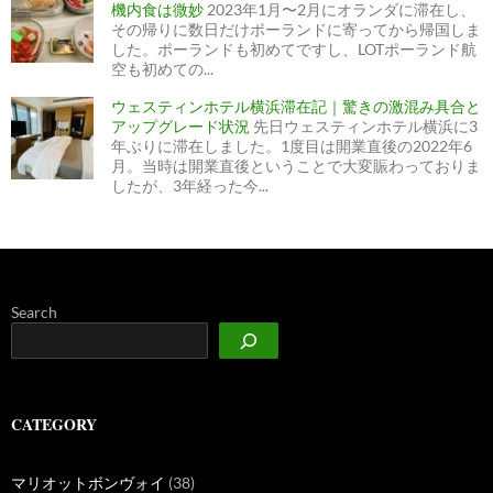
機内食は微妙
2023年1月〜2月にオランダに滞在し、
その帰りに数日だけポーランドに寄ってから帰国しま
した。ポーランドも初めてですし、LOTポーランド航
空も初めての...
ウェスティンホテル横浜滞在記｜驚きの激混み具合と
アップグレード状況
先日ウェスティンホテル横浜に3
年ぶりに滞在しました。1度目は開業直後の2022年6
月。当時は開業直後ということで大変賑わっておりま
したが、3年経った今...
Search
CATEGORY
マリオットボンヴォイ
(38)