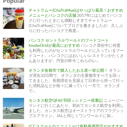
Popular
チャトラムー(ChaTraMue)はやっぱり最高！おすすめ
メニューとバンコクの店舗
2017年にはじめてバンコ
クに行ったときにも感動しすぎてチャトラムー
(ChaTraMue)についてブログを書きましたが、久しぶ
りに行ったバンコクで再度...
バンコク セントラルワールドのフードコート
foodwOrldが最高におすすめ
バンコク滞在中に何度
も利用したのがセントラルワールドに入っているフー
ドコート。バンコクにはおいしいレストランがたくさ
んありますが、円安の昨今これらのレ...
オランダ各都市で購入したお土産一挙公開！
オラン
ダ滞在32日間で、オランダの主要都市すべてを回っ
てきました。長期滞在を見据えて日本から持って行っ
た消耗品などが徐々に減っていく一方で、オランダ
で...
カンタス航空QF60 羽田→シドニー搭乗記
ニュージー
ランドに行くにあたり、初めてカンタス航空を利用し
ました。カンタス航空はオーストラリアのフラグシッ
プエアライン。JALと同じくワンワールドに加...
LCCスクートのエコノミーは有料座席指定がおすすめ