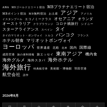
MBプラチナエリート宿泊
ANA
MBゴールドエリート宿泊
アジア
MBポイント宿泊
MB無料宿泊
お土産
アメリカ
オセアニア
オランダ
エコノミークラス
イスタンブール
オーストラリア
コロナ禍旅行
シドニー
クラブラウンジ
タイ
スターアライアンス
スペイン
バンコク
タイのマリオット・ボンヴォイ
トルコ
フランス
マリオットボンヴォイ
ホテル朝食
ヨーロッパ
国際線
国内
世界遺産
北欧
北米
東南アジア
機内食
旅エッセイ
成田空港
旅の便利情報
海外ホテル
海外グルメ
海外スタバ
海外旅行
羽田空港
美術館・博物館
特典航空券
航空会社
語学
2026年8月
日
月
火
水
木
金
土