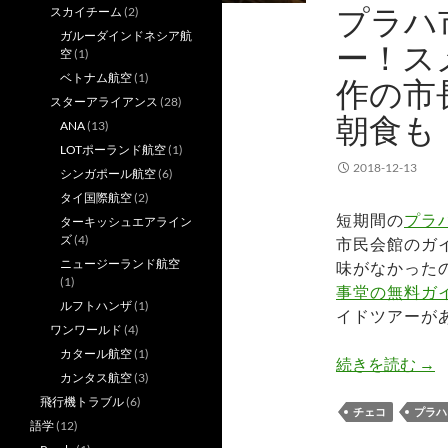
プラハ
スカイチーム
(2)
ガルーダインドネシア航
ー！ス
空
(1)
ベトナム航空
(1)
作の市
スターアライアンス
(28)
朝食も
ANA
(13)
LOTポーランド航空
(1)
2018-12-13
シンガポール航空
(6)
タイ国際航空
(2)
短期間の
プラ
ターキッシュエアライン
ズ
(4)
市民会館のガ
ニュージーランド航空
味がなかった
(1)
事堂の無料ガ
ルフトハンザ
(1)
イドツアーが
ワンワールド
(4)
カタール航空
(1)
プ
続きを読む
→
カンタス航空
(3)
飛行機トラブル
(6)
チェコ
プラハ
語学
(12)