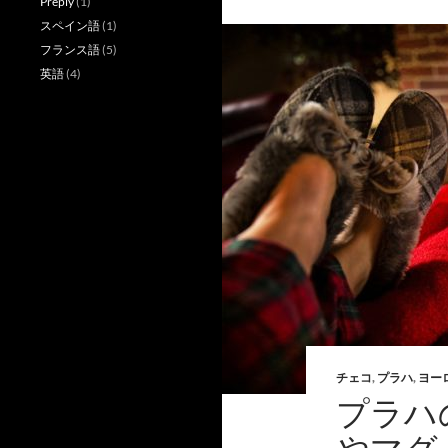
Preply
(1)
スペイン語
(1)
フランス語
(5)
英語
(4)
チェコ
,
プラハ
,
ヨー
プラハ