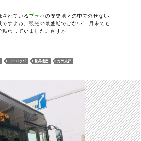
録されている
プラハ
の歴史地区の中で外せない
城ですよね。観光の最盛期ではない11月末でも
で賑わっていました。さすが！
ラハ城の見どころ/アクセス/チケット購入方法
ヨーロッパ
世界遺産
海外旅行