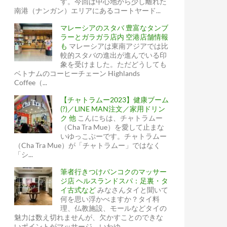
す。今回は中心地から少し離れた
南港（ナンガン）エリアにあるコートヤード...
マレーシアのスタバ 豊富なタンブ
ラーとガラガラ店内 空港店舗情報
も
マレーシアは東南アジアでは比
較的スタバの進出が進んでいる印
象を受けました。ただどうしても
ベトナムのコーヒーチェーン Highlands
Coffee（...
【チャトラムー2023】健康ブーム
(?)／LINE MAN注文／家用ドリン
ク 他
こんにちは、チャトラムー
（Cha Tra Mue）を愛して止まな
いゆっこぷーです。チャトラムー
（Cha Tra Mue）が「チャトラムー」ではなく
「シ...
筆者行きつけバンコクのマッサー
ジ店 ヘルスランドスパ：足裏・タ
イ古式など
みなさんタイと聞いて
何を思い浮かべますか？タイ料
理、仏教施設、モールなどタイの
魅力は数え切れませんが、欠かすことのできな
いポイントがマッサージ。いわゆ...