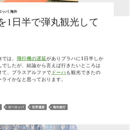
ロッパ
,
海外
を1日半で弾丸観光して
旅では、
飛行機の遅延
がありプラハに1日半しか
んでしたが、結論から言えば行きたいところは
けて、プラスアルファで
ドーハ
も観光できたの
ーライかなと思っております。
ラハを1日半で弾丸観光してみたら
ヨーロッパ
世界遺産
海外旅行