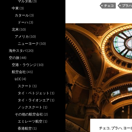
マルタ島
(3)
チェコ
プラハ
中東
(3)
カタール
(3)
ドーハ
(3)
北米
(10)
アメリカ
(10)
ニューヨーク
(10)
海外スタバ
(20)
空の旅
(48)
空港・ラウンジ
(10)
航空会社
(41)
LCC
(4)
スクート
(1)
タイ・ベトジェット
(1)
タイ・ライオンエア
(1)
ノックスクート
(1)
その他の航空会社
(2)
エミレーツ航空
(1)
チェコ
,
プラハ
,
ヨー
香港航空
(1)