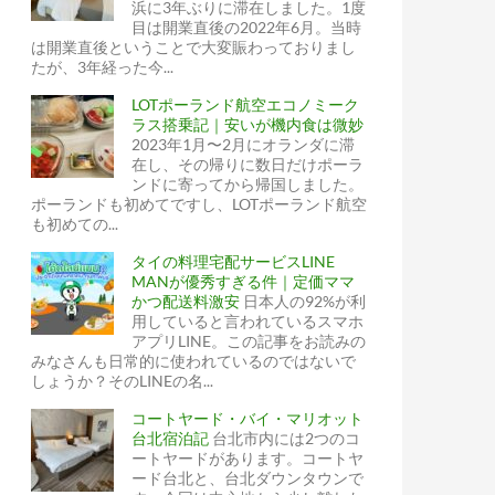
浜に3年ぶりに滞在しました。1度
目は開業直後の2022年6月。当時
は開業直後ということで大変賑わっておりまし
たが、3年経った今...
LOTポーランド航空エコノミーク
ラス搭乗記｜安いが機内食は微妙
2023年1月〜2月にオランダに滞
在し、その帰りに数日だけポーラ
ンドに寄ってから帰国しました。
ポーランドも初めてですし、LOTポーランド航空
も初めての...
タイの料理宅配サービスLINE
MANが優秀すぎる件｜定価ママ
かつ配送料激安
日本人の92%が利
用していると言われているスマホ
アプリLINE。この記事をお読みの
みなさんも日常的に使われているのではないで
しょうか？そのLINEの名...
コートヤード・バイ・マリオット
台北宿泊記
台北市内には2つのコ
ートヤードがあります。コートヤ
ード台北と、台北ダウンタウンで