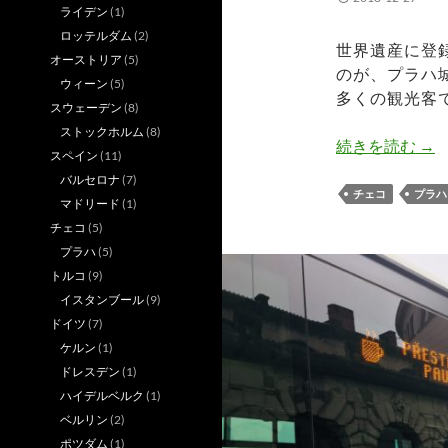
ライデン
(1)
ロッテルダム
(2)
世界遺産に登
オーストリア
(5)
のが、プラハ
ウィーン
(5)
多くの観光客
スウェーデン
(8)
ストックホルム
(8)
プ
続きを読む
→
スペイン
(11)
バルセロナ
(7)
チェコ
プラハ
マドリード
(1)
チェコ
(5)
プラハ
(5)
トルコ
(9)
イスタンブール
(9)
ドイツ
(7)
ケルン
(1)
ドレスデン
(1)
ハイデルベルク
(1)
ベルリン
(2)
ポツダム
(1)