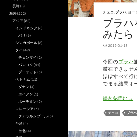
長崎
(3)
チェコ
,
プラハ
,
ヨー
海外
(252)
プラハ
アジア
(82)
インドネシア
(6)
みたら
バリ
(6)
シンガポール
(6)
2019-01-18
タイ
(49)
チェンマイ
(2)
今回の
プラハ
バンコク
(41)
滞在できませ
プーケット
(5)
ほぼすべて行
ベトナム
(11)
でまぁ結果オ
ダナン
(4)
ホイアン
(1)
プ
続きを読む
→
ホーチミン
(5)
マレーシア
(5)
チェコ
プラハ
クアラルンプール
(5)
台湾
(4)
台北
(4)