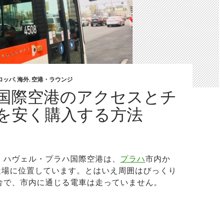
ロッパ
,
海外
,
空港・ラウンジ
国際空港のアクセスとチ
を安く購入する方法
・ハヴェル・プラハ国際空港は、
プラハ
市内か
と近場に位置しています。とはいえ周囲はびっくり
舎で、市内に通じる電車は走っていません。
ラハ国際空港のアクセスとチケットを安く購入する方法