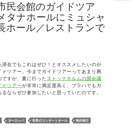
市民会館のガイドツア
メタナホールにミュシャ
長ホール／レストランで
ハ
滞在でもこれはぜひ！とオススメしたいのが
イドツアー。今までガイドツアーってあまり興
のですが、夏に行った
ストックホルムの国会議
イドツアー
が非常に満足度高く、プラハでもガ
あるならぜひ参加したいと思っていたのです。
ラハ市民会館のガイドツアー！スメタナホールにミュシャ作の
ヨーロッパ
世界のコンサートホール
海外旅行