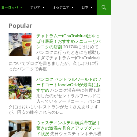
ヨーロッパ
アジア
オセアニア
日本
Popular
チャトラムー(ChaTraMue)はやっ
ぱり最高！おすすめメニューとバ
ンコクの店舗
2017年にはじめて
バンコクに行ったときにも感動し
すぎてチャトラムー(ChaTraMue)
についてブログを書きましたが、久しぶりに行
ったバンコクで再度...
バンコク セントラルワールドのフ
ードコートfoodwOrldが最高にお
すすめ
バンコク滞在中に何度も利
用したのがセントラルワールドに
入っているフードコート。バンコ
クにはおいしいレストランがたくさんあります
が、円安の昨今これらのレ...
ウェスティンホテル横浜滞在記｜
驚きの激混み具合とアップグレー
ド状況
先日ウェスティンホテル横