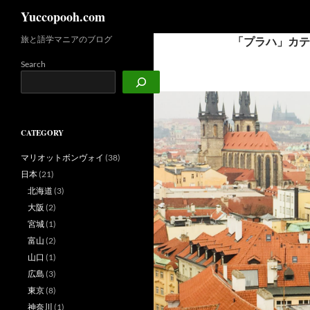
検
Yuccopooh.com
索
旅と語学マニアのブログ
「プラハ」カテ
コ
ン
Search
テ
ン
ツ
へ
CATEGORY
ス
キ
マリオットボンヴォイ
(38)
ッ
日本
(21)
プ
北海道
(3)
大阪
(2)
宮城
(1)
富山
(2)
山口
(1)
広島
(3)
東京
(8)
神奈川
(1)