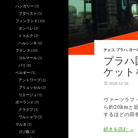
ハンガリー
(5)
ブダペスト
(5)
フィンランド
(10)
タンペレ
(2)
トゥルク
(2)
ヘルシンキ
(6)
チェコ
,
プラハ
,
ヨー
フランス
(10)
プラハ
コルマール
(1)
パリ
(8)
ケット
ベルギー
(5)
アントワープ
(1)
2018-12-16
ブリュッセル
(2)
リエージュ
(1)
ヴァーツラフ
ポーランド
(9)
ら約20km
クラクフ
(1)
するほどの田
ワルシャワ
(3)
マルタ
(5)
プ
続きを読む
→
ゴゾ島
(3)