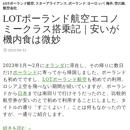
LOTポーランド航空
,
スターアライアンス
,
ポーランド
,
ヨーロッパ
,
海外
,
空の旅
,
航空会社
LOTポーランド航空エコノ
ミークラス搭乗記｜安いが
機内食は微妙
2023-04-15
2023年1月〜2月に
オランダ
に滞在し、その帰りに数日
だけ
ポーランド
に寄ってから帰国しました。ポーランド
も初めてですし、
LOTポーランド航空
も初めての利用。
ロシア上空を飛べない期間が続いていますが、ポーラン
ドから
日本
までは南回りで行けそうだったのと、比較的
航空券が安いのとで初めて利用することにしました。タ
イトルの通り「すごくよい！」ことは何もなかったので
すが、一通りご紹介します。
LOTポーランド航空エコノミークラス搭乗記｜安
続きを読む
→