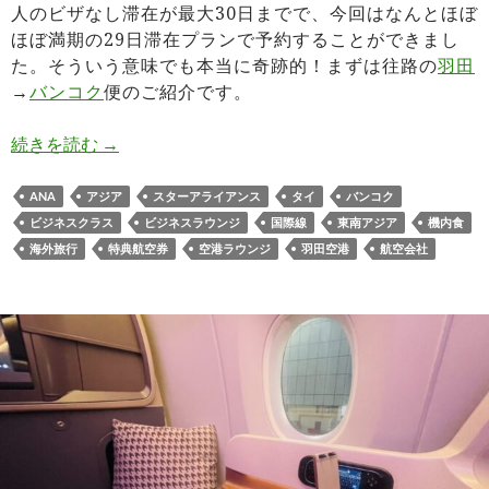
人のビザなし滞在が最大30日までで、今回はなんとほぼ
ほぼ満期の29日滞在プランで予約することができまし
た。そういう意味でも本当に奇跡的！まずは往路の
羽田
→
バンコク
便のご紹介です。
ANA NH847羽田→バンコク便ビジネスクラス搭
続きを読む
→
ANA
アジア
スターアライアンス
タイ
バンコク
ビジネスクラス
ビジネスラウンジ
国際線
東南アジア
機内食
海外旅行
特典航空券
空港ラウンジ
羽田空港
航空会社