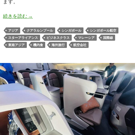
ます。
シンガポール航空SQ126 ビジネスクラス超短距
続きを読む
→
アジア
クアラルンプール
シンガポール
シンガポール航空
スターアライアンス
ビジネスクラス
マレーシア
国際線
東南アジア
機内食
海外旅行
航空会社