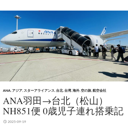
ANA
,
アジア
,
スターアライアンス
,
台北
,
台湾
,
海外
,
空の旅
,
航空会社
ANA羽田→台北（松山）
NH851便 0歳児子連れ搭乗記
2025-09-19