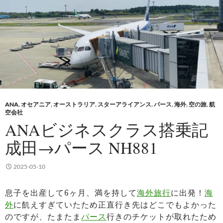
ANA
,
オセアニア
,
オーストラリア
,
スターアライアンス
,
パース
,
海外
,
空の旅
,
航
空会社
ANAビジネスクラス搭乗記
成田→パース NH881
2025-05-10
息子を出産して6ヶ月、満を持して
海外旅行
に出発！
海
外
に飢えすぎていたため正直行き先はどこでもよかった
のですが、たまたま
パース
行きのチケットが取れたため