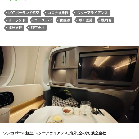
LOTポーランド航空
コロナ禍旅行
スターアライアンス
ポーランド
ヨーロッパ
国際線
成田空港
機内食
海外旅行
航空会社
シンガポール航空
,
スターアライアンス
,
海外
,
空の旅
,
航空会社