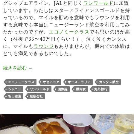
グシップエアライン。JALと同じく
ワンワールド
に加盟
しています。わたしはスターアライアンスゴールドを持
っているので、マイルを貯める意味でもラウンジを利用
する意味でも本当はニュージーランド航空を利用してみ
たかったのですが、
エコノミークラス
でも思いのほか高
く（往復で35〜40万円くらい！）、泣く泣くカンタス
に。マイルも
ラウンジ
もありませんが、機内での体験は
とても満足できるものでした。
カンタス航空QF60 羽田→シドニー搭乗記
続きを読む
→
エコノミークラス
オセアニア
オーストラリア
カンタス航空
シドニー
ワンワールド
国際線
機内食
海外旅行
羽田空港
航空会社