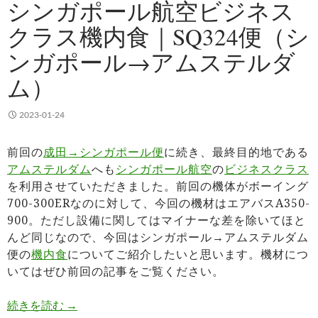
シンガポール航空ビジネス
クラス機内食｜SQ324便（シ
ンガポール→アムステルダ
ム）
2023-01-24
前回の
成田→シンガポール便
に続き、最終目的地である
アムステルダム
へも
シンガポール航空
の
ビジネスクラス
を利用させていただきました。前回の機体がボーイング
700-300ERなのに対して、今回の機材はエアバスA350-
900。ただし設備に関してはマイナーな差を除いてほと
んど同じなので、今回はシンガポール→アムステルダム
便の
機内食
についてご紹介したいと思います。機材につ
いてはぜひ前回の記事をご覧ください。
シンガポール航空ビジネスクラス機内食｜SQ32
続きを読む
→