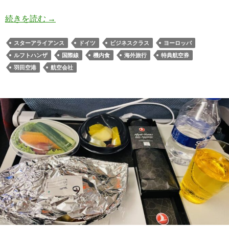
ルフトハンザ航空ビジネスクラス搭乗記：マイル
続きを読む
→
スターアライアンス
ドイツ
ビジネスクラス
ヨーロッパ
ルフトハンザ
国際線
機内食
海外旅行
特典航空券
羽田空港
航空会社