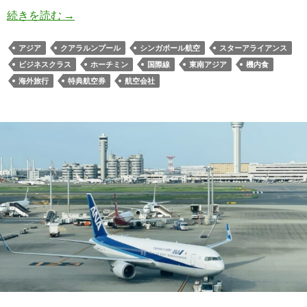
シンガポール航空SQ177 ビジネスクラス搭乗記
続きを読む
→
アジア
クアラルンプール
シンガポール航空
スターアライアンス
ビジネスクラス
ホーチミン
国際線
東南アジア
機内食
海外旅行
特典航空券
航空会社