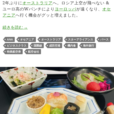
2年ぶりに
オーストラリア
へ。ロシア上空が飛べない &
ユーロ高のWパンチにより
ヨーロッパ
が遠くなり、
オセ
アニア
へ行く機会がグッと増えました。
ANAビジネスクラス搭乗記 成田→パース NH881
続きを読む
→
ANA
オセアニア
オーストラリア
スターアライアンス
パース
ビジネスクラス
国際線
成田空港
機内食
海外旅行
特典航空券
航空会社