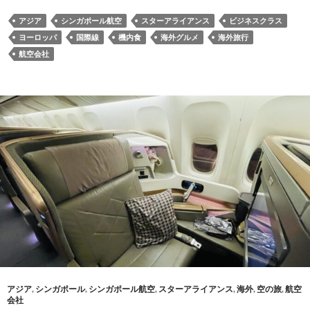
アジア
シンガポール航空
スターアライアンス
ビジネスクラス
ヨーロッパ
国際線
機内食
海外グルメ
海外旅行
航空会社
アジア
,
シンガポール
,
シンガポール航空
,
スターアライアンス
,
海外
,
空の旅
,
航空
会社