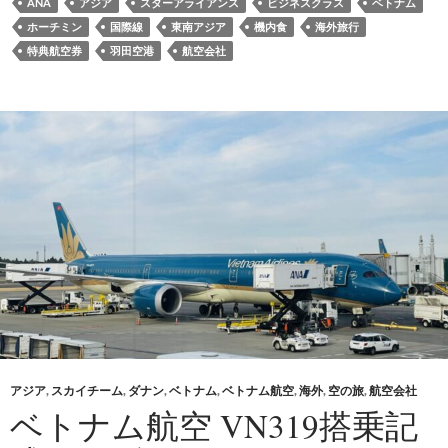
ANA
アジア
スターアライアンス
ビジネスクラス
ベトナム
ホーチミン
国際線
東南アジア
機内食
海外旅行
特典航空券
羽田空港
航空会社
アジア
,
スカイチーム
,
ダナン
,
ベトナム
,
ベトナム航空
,
海外
,
空の旅
,
航空会社
ベトナム航空 VN319搭乗記