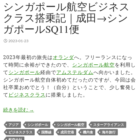
シンガポール航空ビジネス
クラス搭乗記｜成田→シン
ガポールSQ11便
2023-01-23
2023年最初の旅先は
オランダ
へ。フリーランスになっ
て時間に余裕ができたので、
シンガポール航空
を利用し
て
シンガポール
経由で
アムステルダム
へ向かいました。
シンガポール航空自体初めてだったのですが、今回は会
社卒業おめでとう！（自分）ということで、少し奮発し
て
ビジネスクラス
に搭乗しました。
シンガポール航空ビジネスクラス搭乗記｜成田→シ
続きを読む
→
アジア
シンガポール
シンガポール航空
スターアライアンス
ビジネスクラス
国際線
成田空港
機内食
海外旅行
航空会社