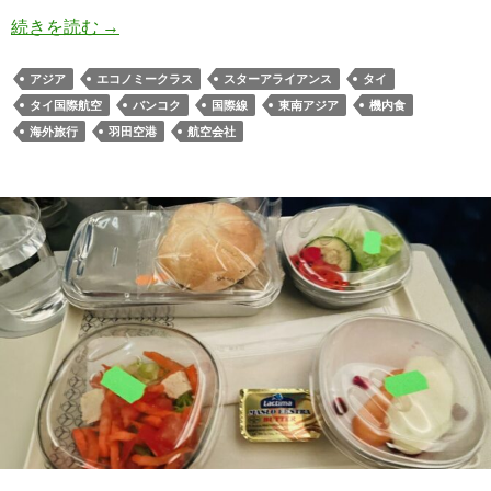
タイ国際航空 羽田→バンコクエコノミークラス
続きを読む
→
アジア
エコノミークラス
スターアライアンス
タイ
タイ国際航空
バンコク
国際線
東南アジア
機内食
海外旅行
羽田空港
航空会社