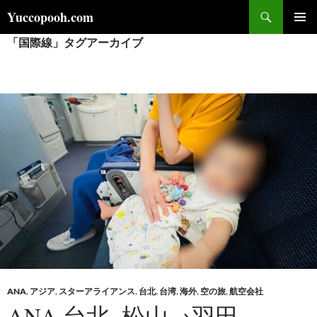
コ
検
Yuccopooh.com
ン
索
「国際線」タグアーカイブ
メインメ
テ
ニュー
ン
ツ
へ
ス
キ
ッ
プ
ANA
,
アジア
,
スターアライアンス
,
台北
,
台湾
,
海外
,
空の旅
,
航空会社
ANA 台北_松山→羽田