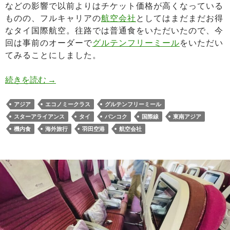
などの影響で以前よりはチケット価格が高くなっている
ものの、フルキャリアの
航空会社
としてはまだまだお得
なタイ国際航空。往路では普通食をいただいたので、今
回は事前のオーダーで
グルテンフリーミール
をいただい
てみることにしました。
【タイ国際航空エコノミー機内食】グルテンフリ
続きを読む
→
アジア
エコノミークラス
グルテンフリーミール
スターアライアンス
タイ
バンコク
国際線
東南アジア
機内食
海外旅行
羽田空港
航空会社