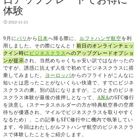
体験
2022-11-21
9月に
パリ
から
日本
へ帰る際に、
ルフトハンザ航空
を利
用しました。その際になんと！
前日のオンラインチェッ
クイン時に
ビジネスクラス
へのアップグレードオプショ
ンが提示
され、当然めちゃくちゃ安い訳ではなかったの
ですが、誘惑に抗えず人生で初めてビジネスクラスに搭
乗してみました。
ヨーロッパ
からのフライトがこんなに
短いとは思ったことがないくらい快適で、すでにビジネ
スクラスの虜。別の話になりますが、このときのビジネ
スクラス体験が最後の後押しとなって、
ANA
のSFC修行
を決意し（ステータスホルダーの方が特典航空券の空席
待ちが優遇され、マイルでビジネスクラスを取りやすく
なるため）、この記事もSFC修行中に機内で執筆してい
ます。今回はわたしがルフトハンザ航空のビジネスクラ
スで体験したことをご紹介します。