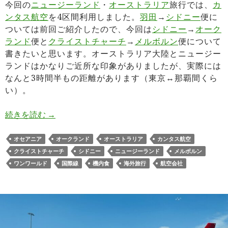
今回の
ニュージーランド
・
オーストラリア
旅行では、
カ
ンタス航空
を4区間利用しました。
羽田
→
シドニー
便に
ついては前回ご紹介したので、今回は
シドニー
→
オーク
ランド
便と
クライストチャーチ
→
メルボルン
便について
書きたいと思います。オーストラリア大陸とニュージー
ランドはかなりご近所な印象がありましたが、実際には
なんと3時間半もの距離があります（東京↔︎那覇間くら
い）。
カンタス航空オーストラリア↔︎ニュージーランド
続きを読む
→
オセアニア
オークランド
オーストラリア
カンタス航空
クライストチャーチ
シドニー
ニュージーランド
メルボルン
ワンワールド
国際線
機内食
海外旅行
航空会社