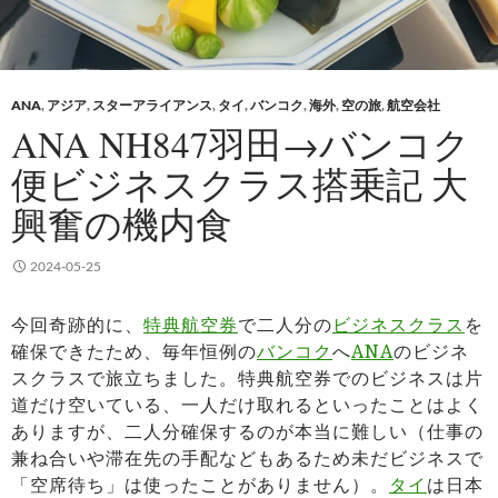
ANA
,
アジア
,
スターアライアンス
,
タイ
,
バンコク
,
海外
,
空の旅
,
航空会社
ANA NH847羽田→バンコク
便ビジネスクラス搭乗記 大
興奮の機内食
2024-05-25
今回奇跡的に、
特典航空券
で二人分の
ビジネスクラス
を
確保できたため、毎年恒例の
バンコク
へ
ANA
のビジネ
スクラスで旅立ちました。特典航空券でのビジネスは片
道だけ空いている、一人だけ取れるといったことはよく
ありますが、二人分確保するのが本当に難しい（仕事の
兼ね合いや滞在先の手配などもあるため未だビジネスで
「空席待ち」は使ったことがありません）。
タイ
は日本