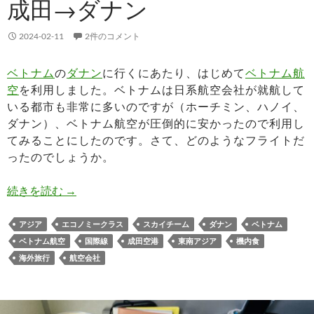
成田→ダナン
2024-02-11
2件のコメント
ベトナム
の
ダナン
に行くにあたり、はじめて
ベトナム航
空
を利用しました。ベトナムは日系航空会社が就航して
いる都市も非常に多いのですが（ホーチミン、ハノイ、
ダナン）、ベトナム航空が圧倒的に安かったので利用し
てみることにしたのです。さて、どのようなフライトだ
ったのでしょうか。
ベトナム航空 VN319搭乗記 成田→ダナン
続きを読む
→
アジア
エコノミークラス
スカイチーム
ダナン
ベトナム
ベトナム航空
国際線
成田空港
東南アジア
機内食
海外旅行
航空会社