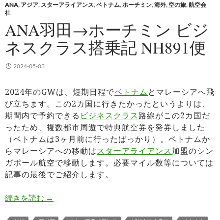
ANA
,
アジア
,
スターアライアンス
,
ベトナム
,
ホーチミン
,
海外
,
空の旅
,
航空会
社
ANA羽田→ホーチミン ビジ
ネスクラス搭乗記 NH891便
2024-05-03
2024年のGWは、短期日程で
ベトナム
とマレーシアへ飛
び立ちます。この2カ国に行きたかったというよりは、
期間内で予約できる
ビジネスクラス
路線がこの2カ国だ
ったため、複数都市周遊で特典航空券を発券しました
（ベトナムは3ヶ月前に行ったばっかり）。ベトナムか
らマレーシアへの移動は
スターアライアンス
加盟のシン
ガポール航空で移動します。必要マイル数等については
記事の最後でご紹介します。
ANA羽田→ホーチミン ビジネスクラス搭乗記 NH8
続きを読む
→