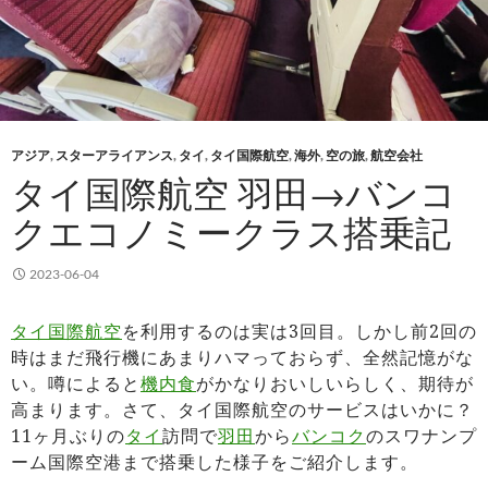
アジア
,
スターアライアンス
,
タイ
,
タイ国際航空
,
海外
,
空の旅
,
航空会社
タイ国際航空 羽田→バンコ
クエコノミークラス搭乗記
2023-06-04
タイ国際航空
を利用するのは実は3回目。しかし前2回の
時はまだ飛行機にあまりハマっておらず、全然記憶がな
い。噂によると
機内食
がかなりおいしいらしく、期待が
高まります。さて、タイ国際航空のサービスはいかに？
11ヶ月ぶりの
タイ
訪問で
羽田
から
バンコク
のスワナンプ
ーム国際空港まで搭乗した様子をご紹介します。