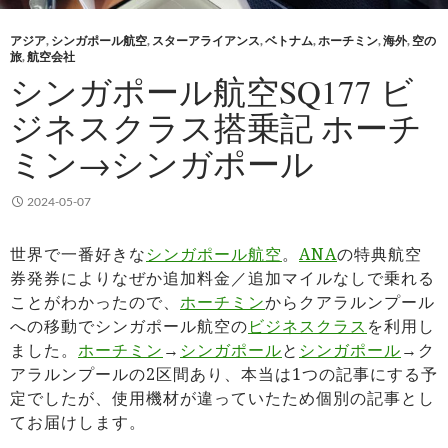
アジア
,
シンガポール航空
,
スターアライアンス
,
ベトナム
,
ホーチミン
,
海外
,
空の
旅
,
航空会社
シンガポール航空SQ177 ビ
ジネスクラス搭乗記 ホーチ
ミン→シンガポール
2024-05-07
世界で一番好きな
シンガポール航空
。
ANA
の特典航空
券発券によりなぜか追加料金／追加マイルなしで乗れる
ことがわかったので、
ホーチミン
からクアラルンプール
への移動でシンガポール航空の
ビジネスクラス
を利用し
ました。
ホーチミン
→
シンガポール
と
シンガポール
→ク
アラルンプールの2区間あり、本当は1つの記事にする予
定でしたが、使用機材が違っていたため個別の記事とし
てお届けします。