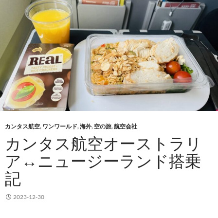
カンタス航空
,
ワンワールド
,
海外
,
空の旅
,
航空会社
カンタス航空オーストラリ
ア↔︎ニュージーランド搭乗
記
2023-12-30