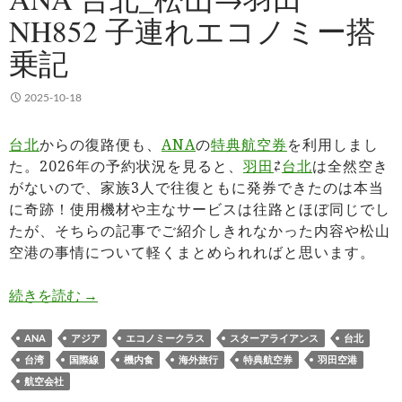
NH852 子連れエコノミー搭
乗記
2025-10-18
台北
からの復路便も、
ANA
の
特典航空券
を利用しまし
た。2026年の予約状況を見ると、
羽田
⇄
台北
は全然空き
がないので、家族3人で往復ともに発券できたのは本当
に奇跡！使用機材や主なサービスは往路とほぼ同じでし
たが、そちらの記事でご紹介しきれなかった内容や松山
空港の事情について軽くまとめられればと思います。
ANA 台北_松山→羽田 NH852 子連れエコノミー
続きを読む
→
ANA
アジア
エコノミークラス
スターアライアンス
台北
台湾
国際線
機内食
海外旅行
特典航空券
羽田空港
航空会社