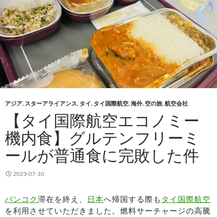
アジア
,
スターアライアンス
,
タイ
,
タイ国際航空
,
海外
,
空の旅
,
航空会社
【タイ国際航空エコノミー
機内食】グルテンフリーミ
ールが普通食に完敗した件
2023-07-10
バンコク
滞在を終え、
日本
へ帰国する際も
タイ国際航空
を利用させていただきました。燃料サーチャージの高騰