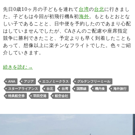
先日0歳10ヶ月の子どもを連れて
台湾
の
台北
に行きまし
た。子どもは今回が初飛行機&初
海外
。もともとおとな
しい子であることと、日中便を予約したのであまり心配
はしていませんでしたが、CAさんのご配慮や座席指定
競争に勝利できたこと、予定よりも早く到着したことも
あって、想像以上に楽チンなフライトでした。色々ご紹
介していきます。
ANA羽田→台北（松山）NH851便 0歳児子連れ
続きを読む
→
ANA
アジア
エコノミークラス
グルテンフリーミール
スターアライアンス
台北
台湾
国際線
機内食
海外旅行
特典航空券
羽田空港
航空会社