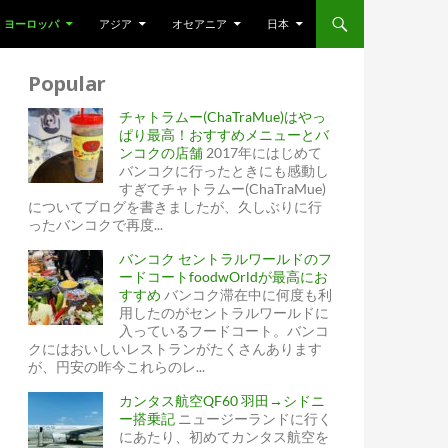
ヨーロッパ
アジア
オセアニア
日本
Popular
チャトラムー(ChaTraMue)はやっ
ぱり最高！おすすめメニューとバ
ンコクの店舗
2017年にはじめて
バンコクに行ったときにも感動し
すぎてチャトラムー(ChaTraMue)
についてブログを書きましたが、久しぶりに行
ったバンコクで再度...
バンコク セントラルワールドのフ
ードコートfoodwOrldが最高にお
すすめ
バンコク滞在中に何度も利
用したのがセントラルワールドに
入っているフードコート。バンコ
クにはおいしいレストランがたくさんあります
が、円安の昨今これらのレ...
カンタス航空QF60 羽田→シドニ
ー搭乗記
ニュージーランドに行く
にあたり、初めてカンタス航空を