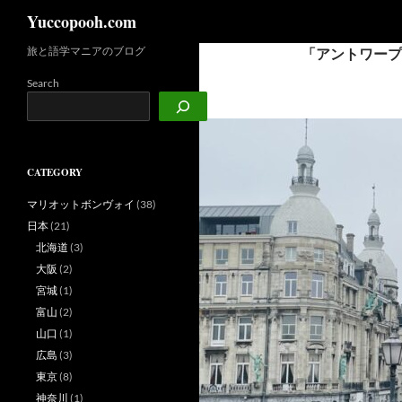
検
Yuccopooh.com
索
旅と語学マニアのブログ
「アントワープ
コ
ン
Search
テ
ン
ツ
へ
CATEGORY
ス
キ
マリオットボンヴォイ
(38)
ッ
日本
(21)
プ
北海道
(3)
大阪
(2)
宮城
(1)
富山
(2)
山口
(1)
広島
(3)
東京
(8)
神奈川
(1)