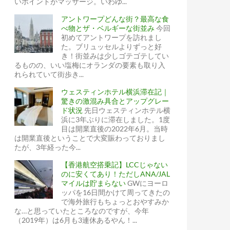
いポイントがマッサージ。いわゆ...
アントワープどんな街？最高な食
べ物とザ・ベルギーな街並み
今回
初めてアントワープを訪れまし
た。ブリュッセルよりずっと好
き！街並みは少しゴテゴテしてい
るものの、いい塩梅にオランダの要素も取り入
れられていて街歩き...
ウェスティンホテル横浜滞在記｜
驚きの激混み具合とアップグレー
ド状況
先日ウェスティンホテル横
浜に3年ぶりに滞在しました。1度
目は開業直後の2022年6月。当時
は開業直後ということで大変賑わっておりまし
たが、3年経った今...
【香港航空搭乗記】LCCじゃない
のに安くてあり！ただしANA/JAL
マイルは貯まらない
GWにヨーロ
ッパを16日間かけて周ってきたの
で海外旅行もちょっとおやすみか
な…と思っていたところなのですが、今年
（2019年）は6月も3連休あるやん！...