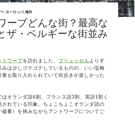
ギー
,
ヨーロッパ
,
海外
ワープどんな街？最高な
とザ・ベルギーな街並み
ントワープ
を訪れました。
ブリュッセル
よりず
並みは少しゴテゴテしているものの、いい塩梅
要素も取り入れられていて街歩きが楽しかった
ではオランダ語6割、フランス語3割、英語1割く
話されている印象。ちょこちょこオランダ語の
か蘊蓄）を挟みながらアントワープについてご
ントワープどんな街？最高な食べ物とザ・ベルギーな街並み