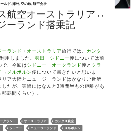
ワールド
,
海外
,
空の旅
,
航空会社
ス航空オーストラリア↔︎
ジーランド搭乗記
ジーランド
・
オーストラリア
旅行では、
カンタ
間利用しました。
羽田
→
シドニー
便については前
ので、今回は
シドニー
→
オークランド
便と
クラ
チ
→
メルボルン
便について書きたいと思いま
ラリア大陸とニュージーランドはかなりご近所
ましたが、実際にはなんと3時間半もの距離があ
︎那覇間くらい）。
ンタス航空オーストラリア↔︎ニュージーランド搭乗記
ークランド
オーストラリア
カンタス航空
チ
シドニー
ニュージーランド
メルボルン