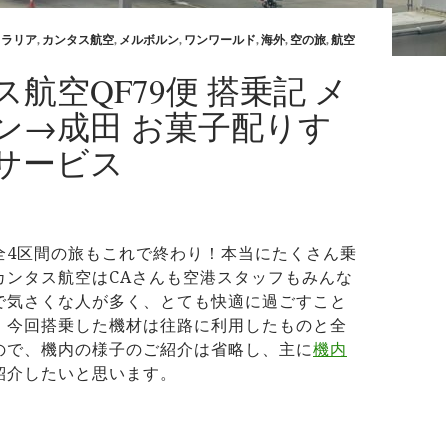
トラリア
,
カンタス航空
,
メルボルン
,
ワンワールド
,
海外
,
空の旅
,
航空
航空QF79便 搭乗記 メ
ン→成田 お菓子配りす
サービス
全4区間の旅もこれで終わり！本当にたくさん乗
カンタス航空はCAさんも空港スタッフもみんな
で気さくな人が多く、とても快適に過ごすこと
。今回搭乗した機材は往路に利用したものと全
ので、機内の様子のご紹介は省略し、主に
機内
紹介したいと思います。
タス航空QF79便 搭乗記 メルボルン→成田 お菓子配りすぎ！