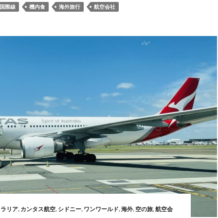
国際線
機内食
海外旅行
航空会社
トラリア
,
カンタス航空
,
シドニー
,
ワンワールド
,
海外
,
空の旅
,
航空会