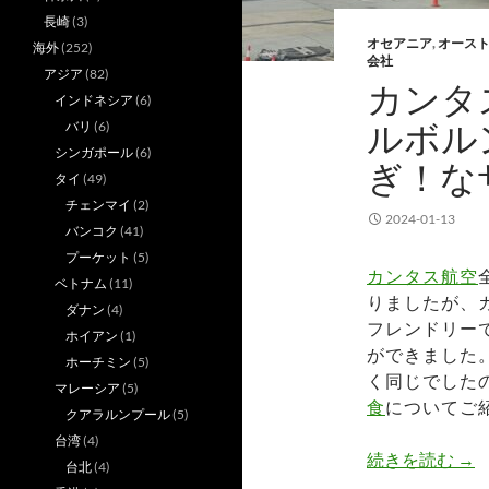
長崎
(3)
オセアニア
,
オース
海外
(252)
会社
アジア
(82)
カンタス
インドネシア
(6)
ルボル
バリ
(6)
シンガポール
(6)
ぎ！な
タイ
(49)
チェンマイ
(2)
2024-01-13
バンコク
(41)
プーケット
(5)
カンタス航空
ベトナム
(11)
りましたが、
ダナン
(4)
フレンドリー
ホイアン
(1)
ができました
ホーチミン
(5)
く同じでした
マレーシア
(5)
食
についてご
クアラルンプール
(5)
台湾
(4)
カン
続きを読む
→
台北
(4)