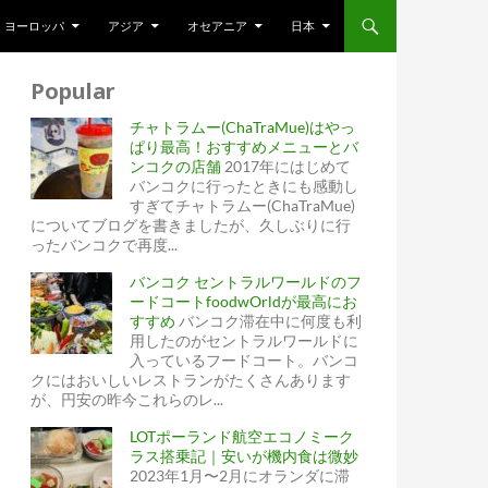
ヨーロッパ
アジア
オセアニア
日本
Popular
チャトラムー(ChaTraMue)はやっ
ぱり最高！おすすめメニューとバ
ンコクの店舗
2017年にはじめて
バンコクに行ったときにも感動し
すぎてチャトラムー(ChaTraMue)
についてブログを書きましたが、久しぶりに行
ったバンコクで再度...
バンコク セントラルワールドのフ
ードコートfoodwOrldが最高にお
すすめ
バンコク滞在中に何度も利
用したのがセントラルワールドに
入っているフードコート。バンコ
クにはおいしいレストランがたくさんあります
が、円安の昨今これらのレ...
LOTポーランド航空エコノミーク
ラス搭乗記｜安いが機内食は微妙
2023年1月〜2月にオランダに滞