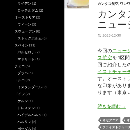
ライデン
(1)
カンタス航空
,
ワン
カンタ
ロッテルダム
(2)
オーストリア
(5)
ニュー
ウィーン
(5)
スウェーデン
(8)
2023-12-30
ストックホルム
(8)
スペイン
(11)
今回の
ニュー
バルセロナ
(7)
ス航空
を4区
マドリード
(1)
回ご紹介した
チェコ
(5)
イストチャー
プラハ
(5)
す。オースト
トルコ
(9)
な印象があり
イスタンブール
(9)
ります（東京↔
ドイツ
(7)
ケルン
(1)
カ
続きを読む
→
ドレスデン
(1)
ハイデルベルク
(1)
オセアニア
オ
ベルリン
(2)
クライストチャー
ポツダム
(1)