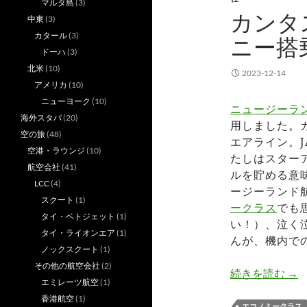
マルタ島
(3)
カンタ
中東
(3)
カタール
(3)
ニー搭
ドーハ
(3)
北米
(10)
2023-12-14
アメリカ
(10)
ニューヨーク
(10)
ニュージーラ
海外スタバ
(20)
用しました。
空の旅
(48)
エアライン。J
空港・ラウンジ
(10)
たしはスター
航空会社
(41)
ルを貯める意
LCC
(4)
ージーランド
スクート
(1)
ークラス
でも
タイ・ベトジェット
(1)
い！）、泣く
タイ・ライオンエア
(1)
んが、機内で
ノックスクート
(1)
その他の航空会社
(2)
カン
続きを読む
→
エミレーツ航空
(1)
香港航空
(1)
エコノミークラス