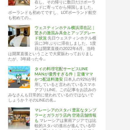
在し、その帰りに数日だけポーラ
ンドに寄ってから帰国しました。
ポーランドも初めてですし、LOTポーランド航空
も初めての...
ウェスティンホテル横浜滞在記｜
驚きの激混み具合とアップグレー
ド状況
先日ウェスティンホテル横
浜に3年ぶりに滞在しました。1度
目は開業直後の2022年6月。当時
は開業直後ということで大変賑わっておりまし
たが、3年経った今...
タイの料理宅配サービスLINE
MANが優秀すぎる件｜定価ママ
かつ配送料激安
日本人の92%が利
用していると言われているスマホ
アプリLINE。この記事をお読みの
みなさんも日常的に使われているのではないで
しょうか？そのLINEの名...
マレーシアのスタバ 豊富なタンブ
ラーとガラガラ店内 空港店舗情報
も
マレーシアは東南アジアでは比
なサービス
較的スタバの進出が進んでいる印