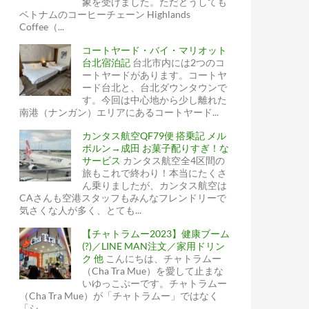
象を受けました。ただどうしても
ベトナムのコーヒーチェーン Highlands
Coffee（...
コートヤード・バイ・マリオット
台北宿泊記
台北市内には2つのコ
ートヤードがあります。コートヤ
ード台北と、台北ダウンタウンで
す。今回は中心地から少し離れた
南港（ナンガン）エリアにあるコートヤード...
カンタス航空QF79便 搭乗記 メル
ボルン→成田 お菓子配りすぎ！な
サービス
カンタス航空全4区間の
旅もこれで終わり！本当にたくさ
ん乗りましたが、カンタス航空は
CAさんも空港スタッフもみんなフレンドリーで
気さくな人が多く、とても...
【チャトラムー2023】健康ブーム
(?)／LINE MAN注文／家用ドリン
ク 他
こんにちは、チャトラムー
（Cha Tra Mue）を愛して止まな
いゆっこぷーです。チャトラムー
（Cha Tra Mue）が「チャトラムー」ではなく
「シ...