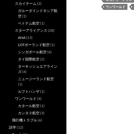
スカイチーム
(2)
ワンワールド
ガルーダインドネシア航
空
(1)
ベトナム航空
(1)
スターアライアンス
(28)
ANA
(13)
LOTポーランド航空
(1)
シンガポール航空
(6)
タイ国際航空
(2)
ターキッシュエアライン
ズ
(4)
ニュージーランド航空
(1)
ルフトハンザ
(1)
ワンワールド
(4)
カタール航空
(1)
カンタス航空
(3)
飛行機トラブル
(6)
語学
(12)