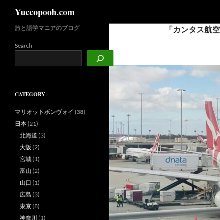
検
Yuccopooh.com
索
旅と語学マニアのブログ
「カンタス航空
コ
ン
Search
テ
ン
ツ
へ
CATEGORY
ス
キ
マリオットボンヴォイ
(38)
ッ
日本
(21)
プ
北海道
(3)
大阪
(2)
宮城
(1)
富山
(2)
山口
(1)
広島
(3)
東京
(8)
神奈川
(1)