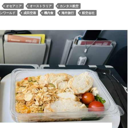
オセアニア
オーストラリア
カンタス航空
ンワールド
成田空港
機内食
海外旅行
航空会社