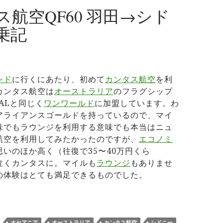
ス航空QF60 羽田→シド
乗記
ンド
に行くにあたり、初めて
カンタス航空
を利
カンタス航空は
オーストラリア
のフラグシップ
ALと同じく
ワンワールド
に加盟しています。わ
アライアンスゴールドを持っているので、マイ
味でもラウンジを利用する意味でも本当はニュ
航空を利用してみたかったのですが、
エコノミ
思いのほか高く（往復で35〜40万円くら
泣くカンタスに。マイルも
ラウンジ
もありませ
の体験はとても満足できるものでした。
タス航空QF60 羽田→シドニー搭乗記
オセアニア
オーストラリア
カンタス航空
シドニー