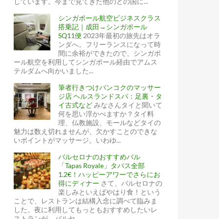
しています。今まで見てきた他のどの国に...
シンガポール航空ビジネスクラス
搭乗記｜成田→シンガポール
SQ11便
2023年最初の旅先はオラ
ンダへ。フリーランスになって時
間に余裕ができたので、シンガポ
ール航空を利用してシンガポール経由でアムス
テルダムへ向かいました...
筆者行きつけバンコクのマッサー
ジ店 ヘルスランドスパ：足裏・タ
イ古式など
みなさんタイと聞いて
何を思い浮かべますか？タイ料
理、仏教施設、モールなどタイの
魅力は数え切れませんが、欠かすことのできな
いポイントがマッサージ。いわゆ...
バルセロナのおすすめバル
「Tapas Royale」タパス全部
1.2€！ハッピーアワーでさらにお
得にディナー
さて、バルセロナの
楽しみといえばやはり食！という
ことで、レストランは結構入念に調べて臨みま
した。夜に利用してもっともおすすめしたいレ
ストランが、バルセ...