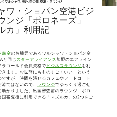
ッパ
,
ワルシャワ
,
海外
,
空の旅
,
空港・ラウンジ
ャワ・ショパン空港ビジ
ウンジ「ポロネーズ」
ルカ」利用記
ド航空
のお膝元であるワルシャワ・ショパン空
NAと同じ
スターアライアンス
加盟のエアライン
アラゴールド会員資格で
ビジネスラウンジ
を利
できます。お世辞にもものすごくいい！という
のですが、時間を潰せるカフェやフードコート
空港ではないので、
ラウンジ
でゆっくり過ごせ
変助かりました。出国審査前のラウンジ「ポロ
出国審査後に利用できる「マズルカ」の2つをご
ルシャワ・ショパン空港ビジネスラウンジ「ポロネーズ」「マ