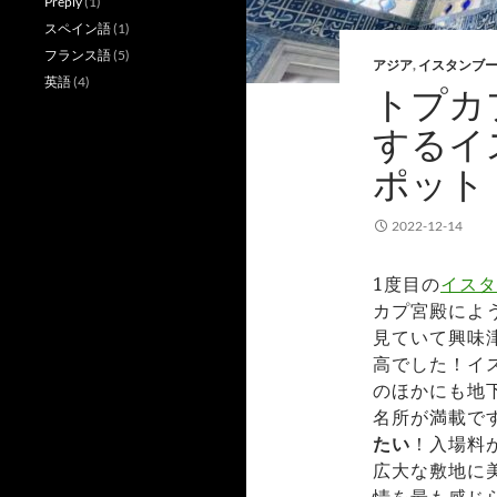
Preply
(1)
スペイン語
(1)
フランス語
(5)
アジア
,
イスタンブ
英語
(4)
トプカ
するイ
ポット
2022-12-14
1度目の
イスタ
カプ宮殿によ
見ていて興味
高でした！イ
のほかにも地
名所が満載で
たい
！入場料
広大な敷地に