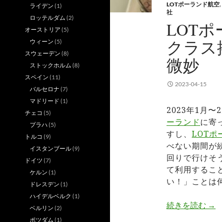
LOTポーランド航空
,
ライデン
(1)
社
ロッテルダム
(2)
LOT
オーストリア
(5)
クラス
ウィーン
(5)
スウェーデン
(8)
微妙
ストックホルム
(8)
スペイン
(11)
2023-04-15
バルセロナ
(7)
マドリード
(1)
2023年1月〜
チェコ
(5)
ーランド
に寄
プラハ
(5)
すし、
LOT
トルコ
(9)
べない期間が
イスタンブール
(9)
回りで行けそ
ドイツ
(7)
て利用するこ
ケルン
(1)
い！」ことは
ドレスデン
(1)
ハイデルベルク
(1)
L
続きを読む
→
ベルリン
(2)
ポツダム
(1)