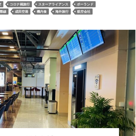
空
コロナ禍旅行
スターアライアンス
ポーランド
際線
成田空港
機内食
海外旅行
航空会社