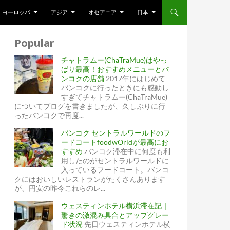
ヨーロッパ
アジア
オセアニア
日本
Popular
チャトラムー(ChaTraMue)はやっ
ぱり最高！おすすめメニューとバ
ンコクの店舗
2017年にはじめて
バンコクに行ったときにも感動し
すぎてチャトラムー(ChaTraMue)
についてブログを書きましたが、久しぶりに行
ったバンコクで再度...
バンコク セントラルワールドのフ
ードコートfoodwOrldが最高にお
すすめ
バンコク滞在中に何度も利
用したのがセントラルワールドに
入っているフードコート。バンコ
クにはおいしいレストランがたくさんあります
が、円安の昨今これらのレ...
ウェスティンホテル横浜滞在記｜
驚きの激混み具合とアップグレー
ド状況
先日ウェスティンホテル横