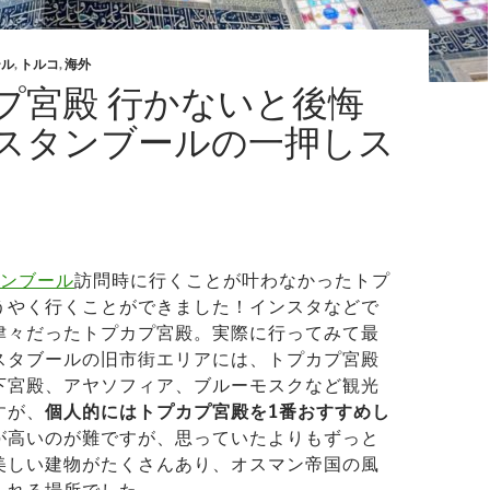
ール
,
トルコ
,
海外
プ宮殿 行かないと後悔
スタンブールの一押しス
ンブール
訪問時に行くことが叶わなかったトプ
うやく行くことができました！インスタなどで
津々だったトプカプ宮殿。実際に行ってみて最
スタブールの旧市街エリアには、トプカプ宮殿
下宮殿、アヤソフィア、ブルーモスクなど観光
すが、
個人的にはトプカプ宮殿を1番おすすめし
が高いのが難ですが、思っていたよりもずっと
美しい建物がたくさんあり、オスマン帝国の風