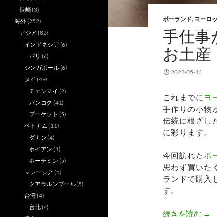
長崎
(3)
ポーランド
,
ヨーロ
海外
(252)
手仕事
アジア
(82)
インドネシア
(6)
お土産
バリ
(6)
シンガポール
(6)
2023-05-12
タイ
(49)
チェンマイ
(2)
これまでに
ヨ
バンコク
(41)
手作りの小物
プーケット
(5)
伝統に根ざし
ベトナム
(11)
に彩ります。
ダナン
(4)
ホイアン
(1)
今回訪れた
ポ
ホーチミン
(5)
思わず買いた
マレーシア
(5)
ランドで購入
クアラルンプール
(5)
す。
台湾
(4)
台北
(4)
手
続きを読む
→