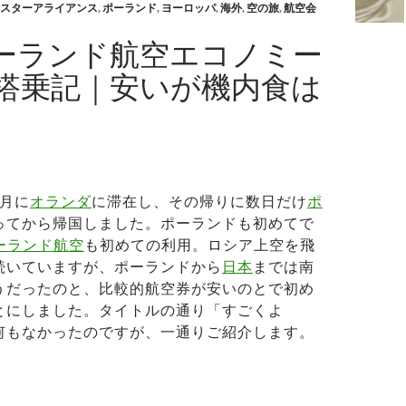
スターアライアンス
,
ポーランド
,
ヨーロッパ
,
海外
,
空の旅
,
航空会
ポーランド航空エコノミー
搭乗記｜安いが機内食は
2月に
オランダ
に滞在し、その帰りに数日だけ
ポ
ってから帰国しました。ポーランドも初めてで
ポーランド航空
も初めての利用。ロシア上空を飛
続いていますが、ポーランドから
日本
までは南
うだったのと、比較的航空券が安いのとで初め
とにしました。タイトルの通り「すごくよ
何もなかったのですが、一通りご紹介します。
OTポーランド航空エコノミークラス搭乗記｜安いが機内食は微妙