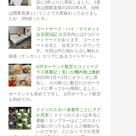
浜に3年ぶりに滞在しました。1度
目は開業直後の2022年6月。当時
は開業直後ということで大変賑わっておりまし
たが、3年経った今...
コートヤード・バイ・マリオット
台北宿泊記
台北市内には2つのコ
ートヤードがあります。コートヤ
ード台北と、台北ダウンタウンで
す。今回は中心地から少し離れた
南港（ナンガン）エリアにあるコートヤード...
LOTポーランド航空エコノミーク
ラス搭乗記｜安いが機内食は微妙
2023年1月〜2月にオランダに滞
在し、その帰りに数日だけポーラ
ンドに寄ってから帰国しました。
ポーランドも初めてですし、LOTポーランド航空
も初めての...
ドイツのスタバ 各都市ごとにマグ
が充実！
ドイツのスタバは本当に
素敵！タンブラーはどこのスタバ
店舗に行ってもほとんど種類がな
いのですが、とにかくマグが充実