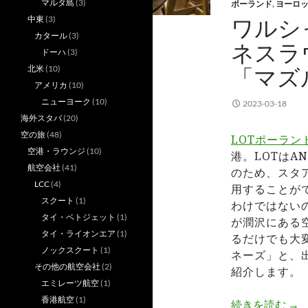
マルタ島
(3)
ポーランド
,
ヨーロ
ワルシ
中東
(3)
カタール
(3)
ネスラ
ドーハ
(3)
「マズ
北米
(10)
アメリカ
(10)
ニューヨーク
(10)
2023-03-18
海外スタバ
(20)
空の旅
(48)
LOTポーラン
空港・ラウンジ
(10)
港。LOTはA
航空会社
(41)
のため、スタ
LCC
(4)
用することが
スクート
(1)
わけではない
タイ・ベトジェット
(1)
が潤沢にある
タイ・ライオンエア
(1)
るだけでも大
ノックスクート
(1)
ネーズ」と、
その他の航空会社
(2)
紹介します。
エミレーツ航空
(1)
香港航空
(1)
ワ
続きを読む
→