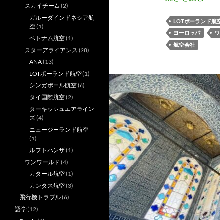
スカイチーム
(2)
ガルーダインドネシア航
LOTポーランド航
空
(1)
ヨーロッパ
ワ
ベトナム航空
(1)
航空会社
スターアライアンス
(28)
ANA
(13)
LOTポーランド航空
(1)
シンガポール航空
(6)
タイ国際航空
(2)
ターキッシュエアライン
ズ
(4)
ニュージーランド航空
(1)
ルフトハンザ
(1)
ワンワールド
(4)
カタール航空
(1)
カンタス航空
(3)
飛行機トラブル
(6)
語学
(12)