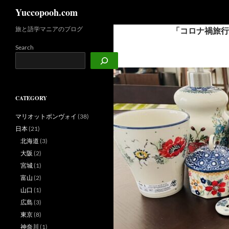
検
Yuccopooh.com
索
旅と語学マニアのブログ
「コロナ禍旅行
コ
ン
Search
テ
ン
ツ
へ
CATEGORY
ス
キ
マリオットボンヴォイ
(38)
ッ
日本
(21)
プ
北海道
(3)
大阪
(2)
宮城
(1)
富山
(2)
山口
(1)
広島
(3)
東京
(8)
神奈川
(1)