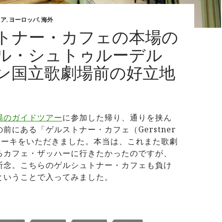
リア
,
ヨーロッパ
,
海外
トナー・カフェの本場の
ル・シュトゥルーデル
ン国立歌劇場前の好立地
場のガイドツアー
に参加した帰り、通りを挟ん
前にある「ゲルストナー・カフェ（Gerstner
でケーキをいただきました。本当は、これまた歌劇
るカフェ・ザッハーに行きたかったのですが、
断念。こちらのゲルシュトナー・カフェも負け
ということで入ってみました。
ルストナー・カフェの本場のアップル・シュトゥルーデル ウィ