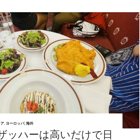
リア
,
ヨーロッパ
,
海外
ザッハーは高いだけで日