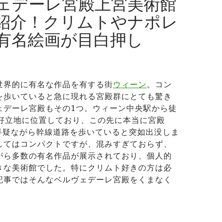
ェデーレ宮殿上宮美術館
紹介！クリムトやナポレ
有名絵画が目白押し
世界的に有名な作品を有する街
ウィーン
。コン
を歩いていると急に現れる宮殿群にとても驚き
ェデーレ宮殿もその1つ。ウィーン中央駅から徒
の好立地に位置しており、この先に本当に宮殿
半疑ながら幹線道路を歩いていると突如出没しま
してはコンパクトですが、混みすぎておらず、
がら多数の有名作品が展示されており、個人的
きな美術館でした。特にクリムト好きの方は必
記事ではそんなベルヴェデーレ宮殿をくまなく
。
ルヴェデーレ宮殿上宮美術館を徹底紹介！クリムトやナポレオ