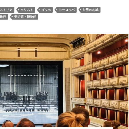
ストリア
クリムト
ゴッホ
ヨーロッパ
世界のお城
旅行
美術館・博物館