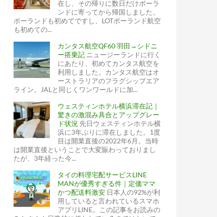
在し、その帰りに数日だけポーラ
ンドに寄ってから帰国しました。
ポーランドも初めてですし、LOTポーランド航空
も初めての...
カンタス航空QF60 羽田→シドニ
ー搭乗記
ニュージーランドに行く
にあたり、初めてカンタス航空を
利用しました。カンタス航空はオ
ーストラリアのフラグシップエア
ライン。JALと同じくワンワールドに加...
ウェスティンホテル横浜滞在記｜
驚きの激混み具合とアップグレー
ド状況
先日ウェスティンホテル横
浜に3年ぶりに滞在しました。1度
目は開業直後の2022年6月。当時
は開業直後ということで大変賑わっておりまし
たが、3年経った今...
タイの料理宅配サービスLINE
MANが優秀すぎる件｜定価ママ
かつ配送料激安
日本人の92%が利
ーン国立歌劇場前の好立地
用していると言われているスマホ
アプリLINE。この記事をお読みの