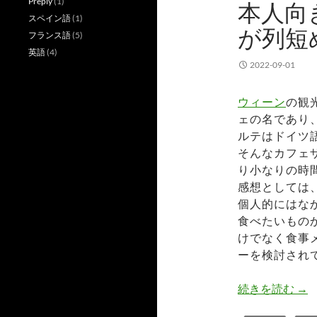
Preply
(1)
本人向
スペイン語
(1)
が列短
フランス語
(5)
英語
(4)
2022-09-01
ウィーン
の観
ェの名であり
ルテはドイツ
そんなカフェ
り小なりの時
感想としては
個人的にはな
食べたいもの
けでなく食事
ーを検討され
カ
続きを読む
→