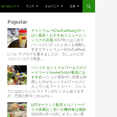
ヨーロッパ
アジア
オセアニア
日本
Popular
チャトラムー(ChaTraMue)はやっ
ぱり最高！おすすめメニューとバ
ンコクの店舗
2017年にはじめて
バンコクに行ったときにも感動し
すぎてチャトラムー(ChaTraMue)
についてブログを書きましたが、久しぶりに行
ったバンコクで再度...
バンコク セントラルワールドのフ
ードコートfoodwOrldが最高にお
すすめ
バンコク滞在中に何度も利
用したのがセントラルワールドに
入っているフードコート。バンコ
クにはおいしいレストランがたくさんあります
が、円安の昨今これらのレ...
LOTポーランド航空エコノミーク
ラス搭乗記｜安いが機内食は微妙
2023年1月〜2月にオランダに滞