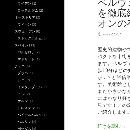
ベルヴ
ライデン
(1)
を徹底
ロッテルダム
(2)
オーストリア
(5)
オンの
ウィーン
(5)
スウェーデン
(8)
2022-11-17
ストックホルム
(8)
スペイン
(11)
歴史的建物や
バルセロナ
(7)
パクトな市街
マドリード
(1)
ます。ベルヴ
チェコ
(5)
歩10分ほど
プラハ
(5)
が…？と半信
トルコ
(9)
す。美術館と
イスタンブール
(9)
また小さいな
ドイツ
(7)
にはかなり好
ケルン
(1)
見です！この
ドレスデン
(1)
ご紹介します
ハイデルベルク
(1)
ベルリン
(2)
ベ
続きを読む
→
ポツダム
(1)