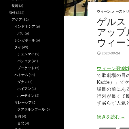
長崎
(3)
ウィーン
,
オースト
海外
(252)
ゲルス
アジア
(82)
インドネシア
(6)
アップ
バリ
(6)
ウィー
シンガポール
(6)
タイ
(49)
2023-09-24
チェンマイ
(2)
バンコク
(41)
ウィーン歌劇
プーケット
(5)
で歌劇場の目の
ベトナム
(11)
Kaffe）」
ダナン
(4)
場目の前にあ
ホイアン
(1)
行列が長くて
ホーチミン
(5)
ず劣らず人気
マレーシア
(5)
クアラルンプール
(5)
ゲ
続きを読む
→
台湾
(4)
台北
(4)