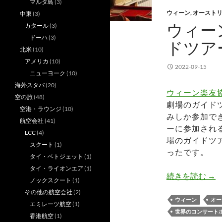
マルタ島
(3)
ウィーン
,
オースト
中東
(3)
ウィー
カタール
(3)
ドーハ
(3)
ドツア
北米
(10)
アメリカ
(10)
2022-09-15
ニューヨーク
(10)
海外スタバ
(20)
ウィーン楽友
空の旅
(48)
劇場のガイド
空港・ラウンジ
(10)
みしか参加で
航空会社
(41)
ーに参加され
LCC
(4)
場のガイドツ
スクート
(1)
ったです。
タイ・ベトジェット
(1)
タイ・ライオンエア
(1)
ウ
続きを読む
→
ノックスクート
(1)
その他の航空会社
(2)
ウィーン
オー
エミレーツ航空
(1)
世界のコンサート
香港航空
(1)