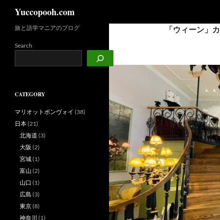
検
Yuccopooh.com
索
旅と語学マニアのブログ
「ウィーン」カ
コ
ン
Search
テ
ン
ツ
へ
CATEGORY
ス
キ
マリオットボンヴォイ
(38)
ッ
日本
(21)
プ
北海道
(3)
大阪
(2)
宮城
(1)
富山
(2)
山口
(1)
広島
(3)
東京
(8)
神奈川
(1)