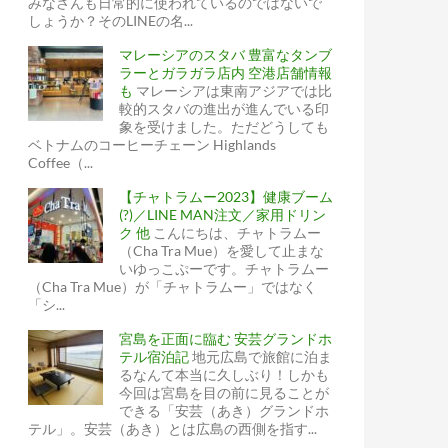
みなさんも日常的に使われているのではないで
しょうか？そのLINEの名...
マレーシアのスタバ 豊富なタンブ
ラーとガラガラ店内 空港店舗情報
も
マレーシアは東南アジアでは比
較的スタバの進出が進んでいる印
象を受けました。ただどうしても
ベトナムのコーヒーチェーン Highlands
Coffee（...
【チャトラムー2023】健康ブーム
(?)／LINE MAN注文／家用ドリン
ク 他
こんにちは、チャトラムー
（Cha Tra Mue）を愛して止まな
いゆっこぷーです。チャトラムー
（Cha Tra Mue）が「チャトラムー」ではなく
「シ...
宮島を正面に臨む 安芸グランドホ
テル宿泊記
地元広島で旅館に泊ま
るなんて本当に久しぶり！しかも
今回は宮島を目の前に見ることが
できる「安芸（あき）グランドホ
テル」。安芸（あき）とは広島の西側を指す...