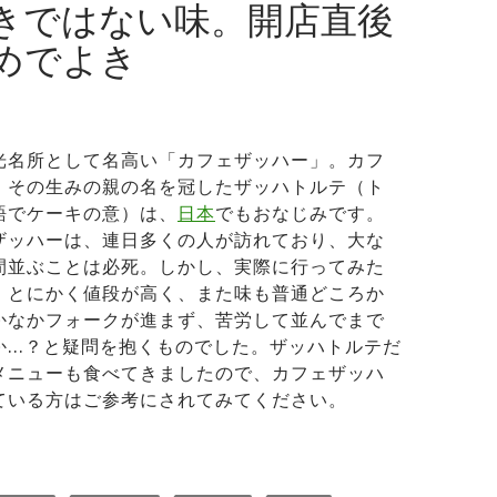
きではない味。開店直後
めでよき
光名所として名高い「カフェザッハー」。カフ
、その生みの親の名を冠したザッハトルテ（ト
語でケーキの意）は、
日本
でもおなじみです。
ザッハーは、連日多くの人が訪れており、大な
間並ぶことは必死。しかし、実際に行ってみた
、とにかく値段が高く、また味も普通どころか
かなかフォークが進まず、苦労して並んでまで
か…？と疑問を抱くものでした。ザッハトルテだ
メニューも食べてきましたので、カフェザッハ
ている方はご参考にされてみてください。
フェザッハーは高いだけで日本人向きではない味。開店直後が