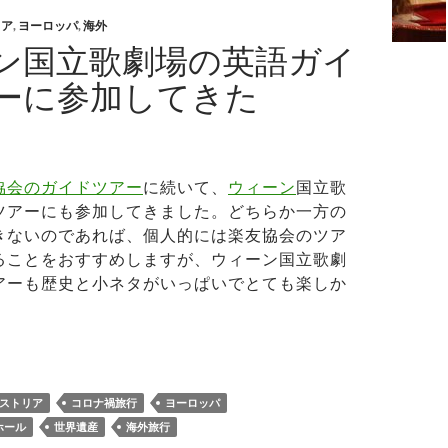
リア
,
ヨーロッパ
,
海外
ン国立歌劇場の英語ガイ
ーに参加してきた
協会のガイドツアー
に続いて、
ウィーン
国立歌
ツアーにも参加してきました。どちらか一方の
きないのであれば、個人的には楽友協会のツア
ることをおすすめしますが、ウィーン国立歌劇
アーも歴史と小ネタがいっぱいでとても楽しか
ィーン国立歌劇場の英語ガイドツアーに参加してきた
ストリア
コロナ禍旅行
ヨーロッパ
ホール
世界遺産
海外旅行