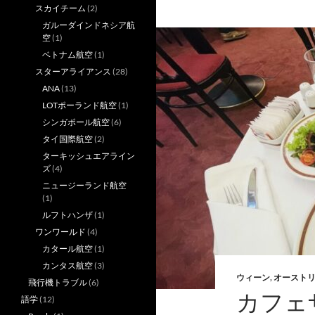
スカイチーム
(2)
ガルーダインドネシア航
空
(1)
ベトナム航空
(1)
スターアライアンス
(28)
ANA
(13)
LOTポーランド航空
(1)
シンガポール航空
(6)
タイ国際航空
(2)
ターキッシュエアライン
ズ
(4)
ニュージーランド航空
(1)
ルフトハンザ
(1)
ワンワールド
(4)
カタール航空
(1)
カンタス航空
(3)
ウィーン
,
オースト
飛行機トラブル
(6)
カフェ
語学
(12)