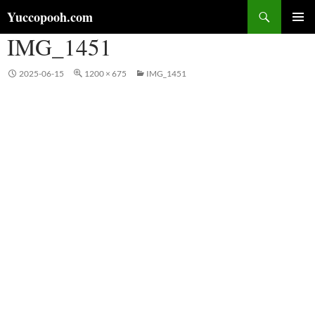
コ
検
Yuccopooh.com
ン
索
IMG_1451
メインメ
テ
ニュー
ン
ツ
2025-06-15
1200 × 675
IMG_1451
へ
ス
キ
ッ
プ