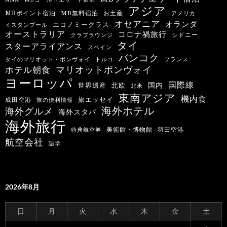
アジア
MBポイント宿泊
MB無料宿泊
お土産
アメリカ
オセアニア
オランダ
エコノミークラス
イスタンブール
オーストラリア
コロナ禍旅行
シドニー
クラブラウンジ
タイ
スターアライアンス
スペイン
バンコク
タイのマリオット・ボンヴォイ
トルコ
フランス
マリオットボンヴォイ
ホテル朝食
ヨーロッパ
国際線
国内
世界遺産
北欧
北米
東南アジア
機内食
旅エッセイ
成田空港
旅の便利情報
海外ホテル
海外グルメ
海外スタバ
海外旅行
羽田空港
美術館・博物館
特典航空券
航空会社
語学
2026年8月
日
月
火
水
木
金
土