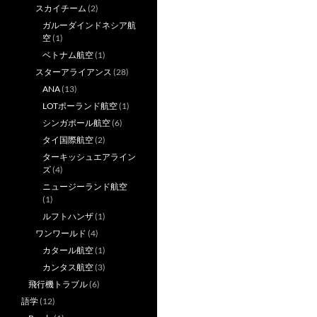
スカイチーム
(2)
ガルーダインドネシア航
空
(1)
ベトナム航空
(1)
スターアライアンス
(28)
ANA
(13)
LOTポーランド航空
(1)
シンガポール航空
(6)
タイ国際航空
(2)
ターキッシュエアライン
ズ
(4)
ニュージーランド航空
(1)
ルフトハンザ
(1)
ワンワールド
(4)
カタール航空
(1)
カンタス航空
(3)
飛行機トラブル
(6)
語学
(12)