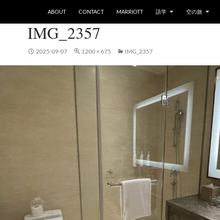
ABOUT
CONTACT
MARRIOTT
語学
空の旅
IMG_2357
2025-09-07
1200 × 675
IMG_2357