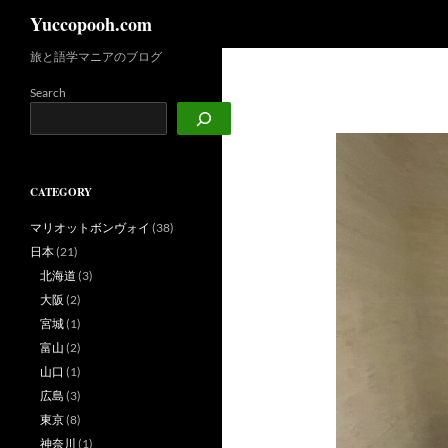
検
Yuccopooh.com
索
旅と語学マニアのブログ
コ
ン
Search
テ
ン
ツ
へ
CATEGORY
ス
キ
マリオットボンヴォイ
(38)
ッ
日本
(21)
プ
北海道
(3)
大阪
(2)
宮城
(1)
富山
(2)
山口
(1)
広島
(3)
東京
(8)
神奈川
(1)