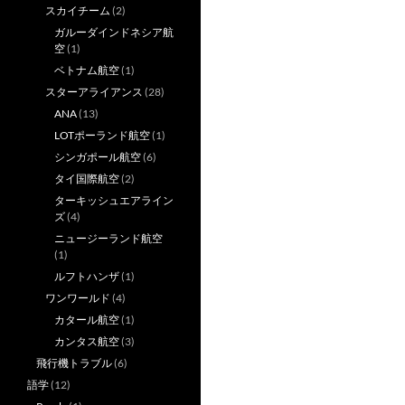
スカイチーム
(2)
ガルーダインドネシア航
空
(1)
ベトナム航空
(1)
スターアライアンス
(28)
ANA
(13)
LOTポーランド航空
(1)
シンガポール航空
(6)
タイ国際航空
(2)
ターキッシュエアライン
ズ
(4)
ニュージーランド航空
(1)
ルフトハンザ
(1)
ワンワールド
(4)
カタール航空
(1)
カンタス航空
(3)
飛行機トラブル
(6)
語学
(12)