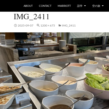
ABOUT
CONTACT
MARRIOTT
語学
空の旅
IMG_2411
2025-09-07
1200 × 675
IMG_2411