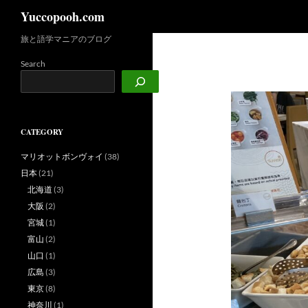
検
Yuccopooh.com
索
旅と語学マニアのブログ
コ
ン
Search
テ
ン
ツ
へ
CATEGORY
ス
キ
マリオットボンヴォイ
(38)
ッ
日本
(21)
プ
北海道
(3)
大阪
(2)
宮城
(1)
富山
(2)
山口
(1)
広島
(3)
東京
(8)
神奈川
(1)