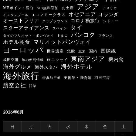
アジア
MBポイント宿泊
MB無料宿泊
お土産
アメリカ
オセアニア
オランダ
エコノミークラス
イスタンブール
オーストラリア
コロナ禍旅行
シドニー
クラブラウンジ
タイ
スターアライアンス
スペイン
バンコク
タイのマリオット・ボンヴォイ
トルコ
フランス
マリオットボンヴォイ
ホテル朝食
ヨーロッパ
国際線
国内
世界遺産
北欧
北米
東南アジア
機内食
旅エッセイ
成田空港
旅の便利情報
海外ホテル
海外グルメ
海外スタバ
海外旅行
羽田空港
美術館・博物館
特典航空券
航空会社
語学
2026年8月
日
月
火
水
木
金
土