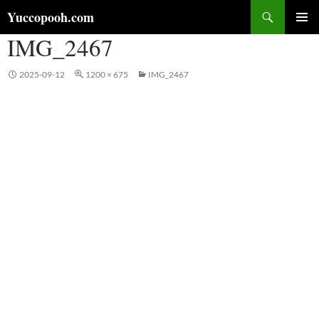
コ
検
Yuccopooh.com
ン
索
IMG_2467
メインメ
テ
ニュー
ン
ツ
2025-09-12
1200 × 675
IMG_2467
へ
ス
キ
ッ
プ