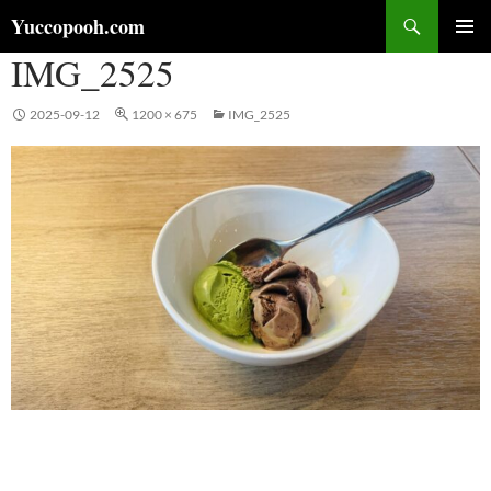
コ
検
Yuccopooh.com
ン
索
IMG_2525
メインメ
テ
ニュー
ン
ツ
2025-09-12
1200 × 675
IMG_2525
へ
ス
キ
ッ
プ