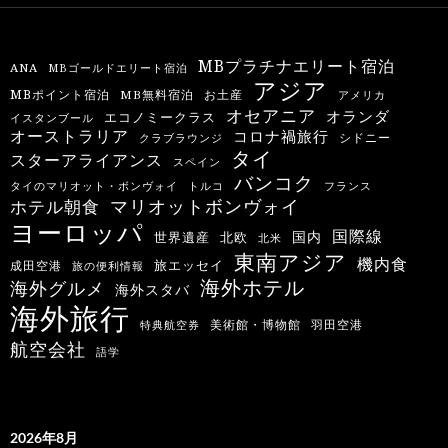
MBプラチナエリート宿泊
ANA
MBゴールドエリート宿泊
アジア
MBポイント宿泊
MB無料宿泊
お土産
アメリカ
オセアニア
オランダ
エコノミークラス
イスタンブール
オーストラリア
コロナ禍旅行
シドニー
クラブラウンジ
タイ
スターアライアンス
スペイン
バンコク
タイのマリオット・ボンヴォイ
トルコ
フランス
マリオットボンヴォイ
ホテル朝食
ヨーロッパ
国際線
国内
世界遺産
北欧
北米
東南アジア
機内食
旅エッセイ
成田空港
旅の便利情報
海外ホテル
海外グルメ
海外スタバ
海外旅行
羽田空港
美術館・博物館
特典航空券
航空会社
語学
2026年8月