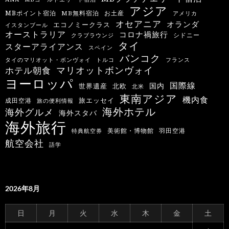
アジア
MBポイント宿泊
MB無料宿泊
お土産
アメリカ
オセアニア
オランダ
エコノミークラス
イスタンブール
オーストラリア
コロナ禍旅行
シドニー
クラブラウンジ
タイ
スターアライアンス
スペイン
バンコク
タイのマリオット・ボンヴォイ
トルコ
フランス
マリオットボンヴォイ
ホテル朝食
ヨーロッパ
国際線
国内
世界遺産
北欧
北米
東南アジア
機内食
旅エッセイ
成田空港
旅の便利情報
海外ホテル
海外グルメ
海外スタバ
海外旅行
羽田空港
美術館・博物館
特典航空券
航空会社
語学
2026年8月
日
月
火
水
木
金
土