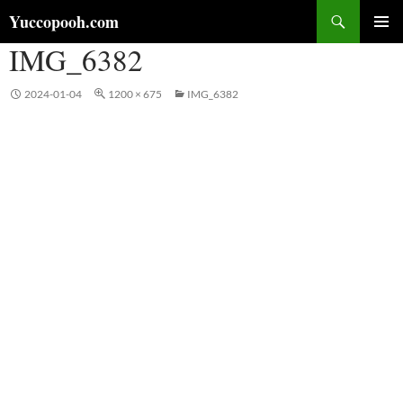
コ
検
Yuccopooh.com
ン
索
IMG_6382
メインメ
テ
ニュー
ン
ツ
2024-01-04
1200 × 675
IMG_6382
へ
ス
キ
ッ
プ