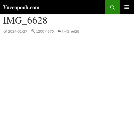
コ
検
Yuccopooh.com
ン
索
IMG_6628
メインメ
テ
ニュー
ン
ツ
2024-01-27
1200 × 675
IMG_6628
へ
ス
キ
ッ
プ