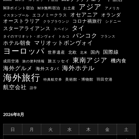
アジア
MBポイント宿泊
MB無料宿泊
お土産
アメリカ
オセアニア
オランダ
エコノミークラス
イスタンブール
オーストラリア
コロナ禍旅行
シドニー
クラブラウンジ
タイ
スターアライアンス
スペイン
バンコク
タイのマリオット・ボンヴォイ
トルコ
フランス
マリオットボンヴォイ
ホテル朝食
ヨーロッパ
国際線
国内
世界遺産
北欧
北米
東南アジア
機内食
旅エッセイ
成田空港
旅の便利情報
海外ホテル
海外グルメ
海外スタバ
海外旅行
羽田空港
美術館・博物館
特典航空券
航空会社
語学
2026年8月
日
月
火
水
木
金
土