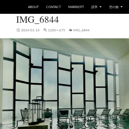
ABOUT
CONTACT
MARRIOTT
語学
空の旅
IMG_6844
2024-01-14
1200 × 675
IMG_6844