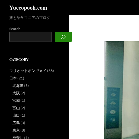
検
Yuccopooh.com
索
旅と語学マニアのブログ
コ
ン
Search
テ
ン
ツ
へ
CATEGORY
ス
キ
マリオットボンヴォイ
(38)
ッ
日本
(21)
プ
北海道
(3)
大阪
(2)
宮城
(1)
富山
(2)
山口
(1)
広島
(3)
東京
(8)
神奈川
(1)