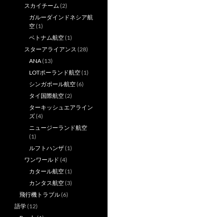
スカイチーム
(2)
ガルーダインドネシア航
空
(1)
ベトナム航空
(1)
スターアライアンス
(28)
ANA
(13)
LOTポーランド航空
(1)
シンガポール航空
(6)
タイ国際航空
(2)
ターキッシュエアライン
ズ
(4)
ニュージーランド航空
(1)
ルフトハンザ
(1)
ワンワールド
(4)
カタール航空
(1)
カンタス航空
(3)
飛行機トラブル
(6)
語学
(12)