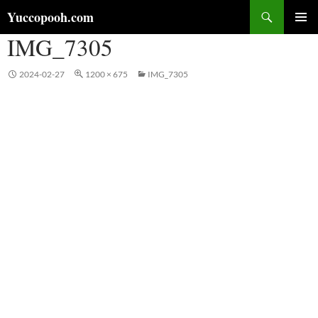
コ
検
Yuccopooh.com
ン
索
IMG_7305
メインメ
テ
ニュー
ン
ツ
2024-02-27
1200 × 675
IMG_7305
へ
ス
キ
ッ
プ