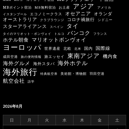
アジア
MBポイント宿泊
MB無料宿泊
お土産
アメリカ
オセアニア
オランダ
エコノミークラス
イスタンブール
オーストラリア
コロナ禍旅行
シドニー
クラブラウンジ
タイ
スターアライアンス
スペイン
バンコク
タイのマリオット・ボンヴォイ
トルコ
フランス
マリオットボンヴォイ
ホテル朝食
ヨーロッパ
国際線
国内
世界遺産
北欧
北米
東南アジア
機内食
旅エッセイ
成田空港
旅の便利情報
海外ホテル
海外グルメ
海外スタバ
海外旅行
羽田空港
美術館・博物館
特典航空券
航空会社
語学
2026年8月
日
月
火
水
木
金
土