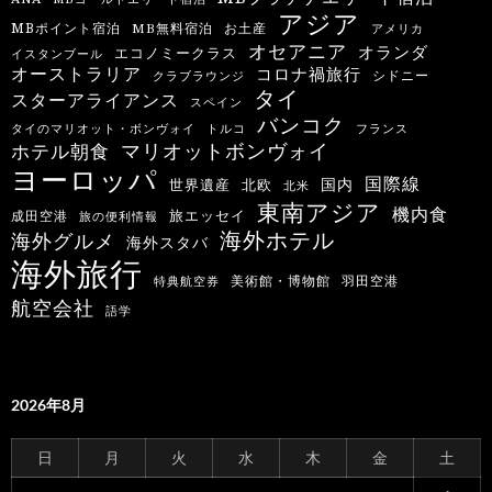
アジア
MBポイント宿泊
MB無料宿泊
お土産
アメリカ
オセアニア
オランダ
エコノミークラス
イスタンブール
オーストラリア
コロナ禍旅行
シドニー
クラブラウンジ
タイ
スターアライアンス
スペイン
バンコク
タイのマリオット・ボンヴォイ
トルコ
フランス
マリオットボンヴォイ
ホテル朝食
ヨーロッパ
国際線
国内
世界遺産
北欧
北米
東南アジア
機内食
旅エッセイ
成田空港
旅の便利情報
海外ホテル
海外グルメ
海外スタバ
海外旅行
羽田空港
美術館・博物館
特典航空券
航空会社
語学
2026年8月
日
月
火
水
木
金
土