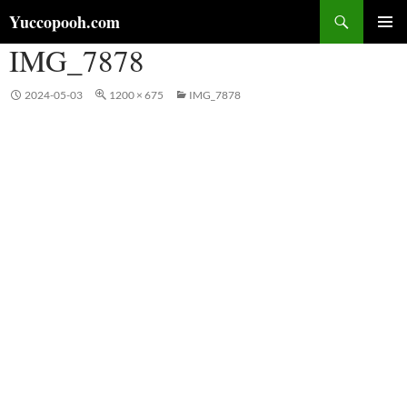
コ
検
Yuccopooh.com
ン
索
IMG_7878
メインメ
テ
ニュー
ン
ツ
2024-05-03
1200 × 675
IMG_7878
へ
ス
キ
ッ
プ