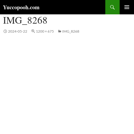
コ
検
Yuccopooh.com
ン
索
IMG_8268
メインメ
テ
ニュー
ン
ツ
2024-05-22
1200 × 675
IMG_8268
へ
ス
キ
ッ
プ