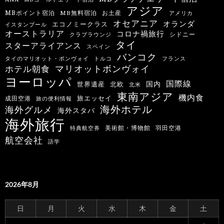
アジア
MBポイント宿泊
MB無料宿泊
お土産
アメリカ
オセアニア
オランダ
エコノミークラス
イスタンブール
オーストラリア
コロナ禍旅行
シドニー
クラブラウンジ
タイ
スターアライアンス
スペイン
バンコク
タイのマリオット・ボンヴォイ
トルコ
フランス
マリオットボンヴォイ
ホテル朝食
ヨーロッパ
国際線
国内
世界遺産
北欧
北米
東南アジア
機内食
旅エッセイ
成田空港
旅の便利情報
海外ホテル
海外グルメ
海外スタバ
海外旅行
羽田空港
美術館・博物館
特典航空券
航空会社
語学
2026年8月
日
月
火
水
木
金
土