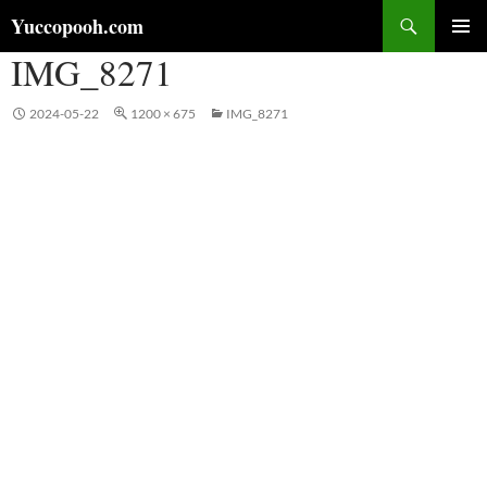
コ
検
Yuccopooh.com
ン
索
IMG_8271
メインメ
テ
ニュー
ン
ツ
2024-05-22
1200 × 675
IMG_8271
へ
ス
キ
ッ
プ