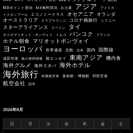
アジア
MBポイント宿泊
MB無料宿泊
お土産
アメリカ
オセアニア
オランダ
エコノミークラス
イスタンブール
オーストラリア
コロナ禍旅行
シドニー
クラブラウンジ
タイ
スターアライアンス
スペイン
バンコク
タイのマリオット・ボンヴォイ
トルコ
フランス
マリオットボンヴォイ
ホテル朝食
ヨーロッパ
国際線
国内
世界遺産
北欧
北米
東南アジア
機内食
旅エッセイ
成田空港
旅の便利情報
海外ホテル
海外グルメ
海外スタバ
海外旅行
羽田空港
美術館・博物館
特典航空券
航空会社
語学
2026年8月
日
月
火
水
木
金
土