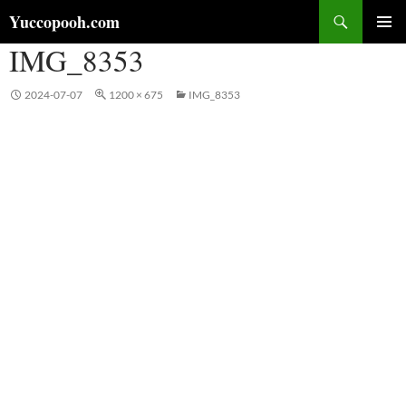
コ
検
Yuccopooh.com
ン
索
IMG_8353
メインメ
テ
ニュー
ン
ツ
2024-07-07
1200 × 675
IMG_8353
へ
ス
キ
ッ
プ