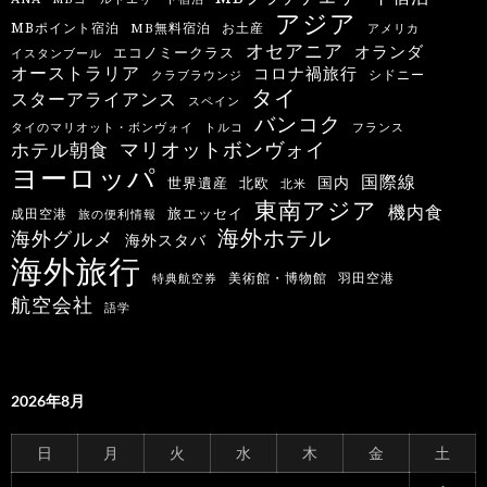
アジア
MBポイント宿泊
MB無料宿泊
お土産
アメリカ
オセアニア
オランダ
エコノミークラス
イスタンブール
オーストラリア
コロナ禍旅行
シドニー
クラブラウンジ
タイ
スターアライアンス
スペイン
バンコク
タイのマリオット・ボンヴォイ
トルコ
フランス
マリオットボンヴォイ
ホテル朝食
ヨーロッパ
国際線
国内
世界遺産
北欧
北米
東南アジア
機内食
旅エッセイ
成田空港
旅の便利情報
海外ホテル
海外グルメ
海外スタバ
海外旅行
羽田空港
美術館・博物館
特典航空券
航空会社
語学
2026年8月
日
月
火
水
木
金
土