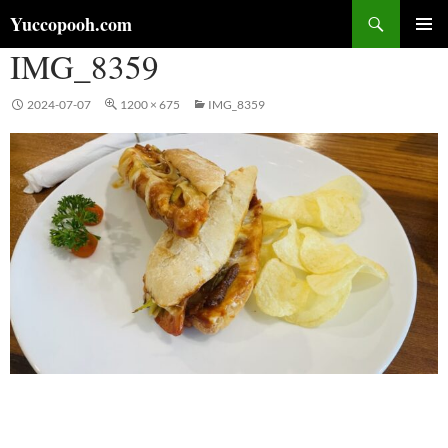
コ
検
Yuccopooh.com
ン
索
IMG_8359
メインメ
テ
ニュー
ン
ツ
2024-07-07
1200 × 675
IMG_8359
へ
ス
キ
ッ
プ