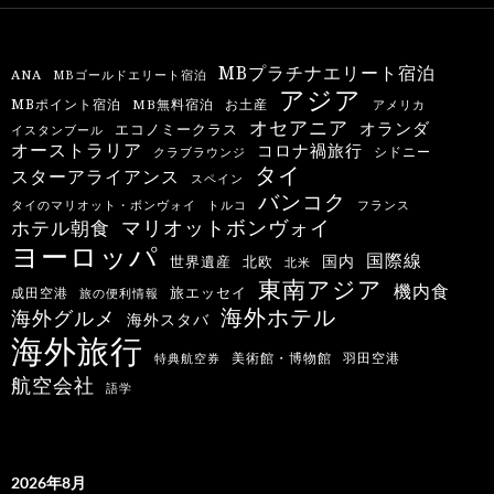
MBプラチナエリート宿泊
ANA
MBゴールドエリート宿泊
アジア
MBポイント宿泊
MB無料宿泊
お土産
アメリカ
オセアニア
オランダ
エコノミークラス
イスタンブール
オーストラリア
コロナ禍旅行
シドニー
クラブラウンジ
タイ
スターアライアンス
スペイン
バンコク
タイのマリオット・ボンヴォイ
トルコ
フランス
マリオットボンヴォイ
ホテル朝食
ヨーロッパ
国際線
国内
世界遺産
北欧
北米
東南アジア
機内食
旅エッセイ
成田空港
旅の便利情報
海外ホテル
海外グルメ
海外スタバ
海外旅行
羽田空港
美術館・博物館
特典航空券
航空会社
語学
2026年8月