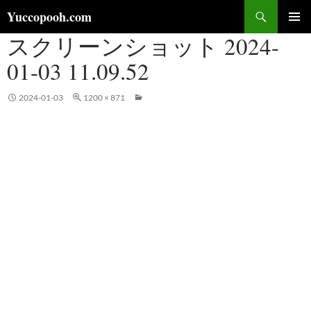
コ
検
Yuccopooh.com
ン
索
スクリーンショット 2024-
メインメ
テ
ニュー
ン
01-03 11.09.52
ツ
へ
2024-01-03
1200 × 871
ス
キ
ッ
プ