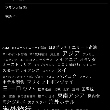
フランス語
(5)
英語
(4)
MBプラチナエリート宿泊
ANA
MBゴールドエリート宿泊
アジア
MBポイント宿泊
MB無料宿泊
お土産
アメリカ
オセアニア
オランダ
エコノミークラス
イスタンブール
オーストラリア
コロナ禍旅行
シドニー
クラブラウンジ
タイ
スターアライアンス
スペイン
バンコク
タイのマリオット・ボンヴォイ
トルコ
フランス
マリオットボンヴォイ
ホテル朝食
ヨーロッパ
国際線
国内
世界遺産
北欧
北米
東南アジア
機内食
旅エッセイ
成田空港
旅の便利情報
海外ホテル
海外グルメ
海外スタバ
海外旅行