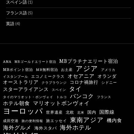
スペイン語
(1)
フランス語
(5)
英語
(4)
MBプラチナエリート宿泊
ANA
MBゴールドエリート宿泊
アジア
MBポイント宿泊
MB無料宿泊
お土産
アメリカ
オセアニア
オランダ
エコノミークラス
イスタンブール
オーストラリア
コロナ禍旅行
シドニー
クラブラウンジ
タイ
スターアライアンス
スペイン
バンコク
タイのマリオット・ボンヴォイ
トルコ
フランス
マリオットボンヴォイ
ホテル朝食
ヨーロッパ
国際線
国内
世界遺産
北欧
北米
東南アジア
機内食
旅エッセイ
成田空港
旅の便利情報
海外ホテル
海外グルメ
海外スタバ