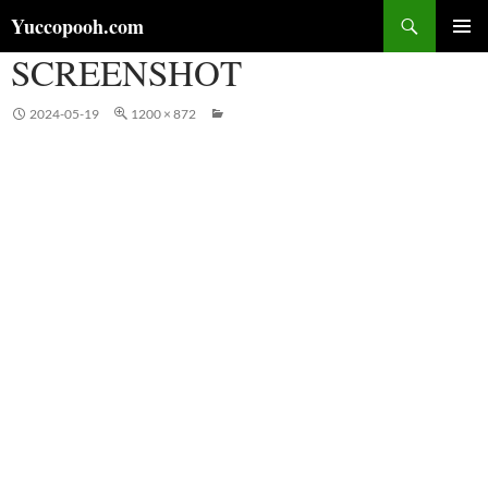
コ
検
Yuccopooh.com
ン
索
SCREENSHOT
メインメ
テ
ニュー
ン
ツ
2024-05-19
1200 × 872
へ
ス
キ
ッ
プ