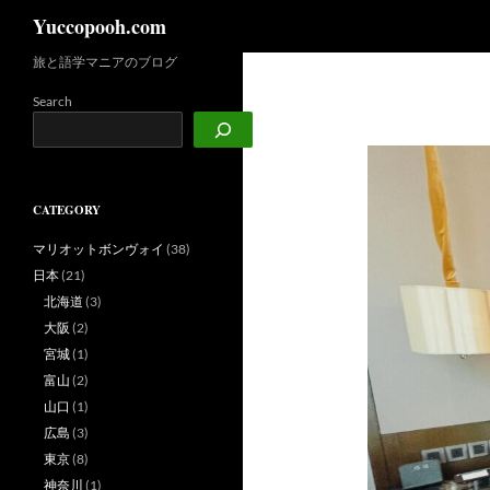
検
Yuccopooh.com
索
旅と語学マニアのブログ
コ
ン
Search
テ
ン
ツ
へ
CATEGORY
ス
キ
マリオットボンヴォイ
(38)
ッ
日本
(21)
プ
北海道
(3)
大阪
(2)
宮城
(1)
富山
(2)
山口
(1)
広島
(3)
東京
(8)
神奈川
(1)