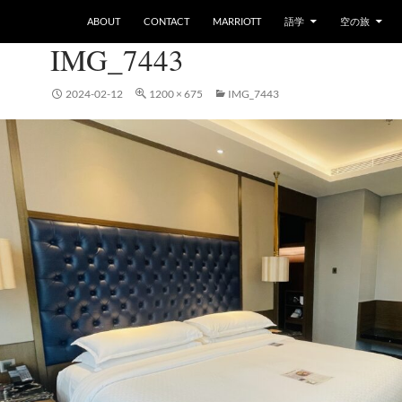
ABOUT
CONTACT
MARRIOTT
語学
空の旅
IMG_7443
2024-02-12
1200 × 675
IMG_7443