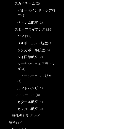
スカイチーム
(2)
ガルーダインドネシア航
空
(1)
ベトナム航空
(1)
スターアライアンス
(28)
ANA
(13)
LOTポーランド航空
(1)
シンガポール航空
(6)
タイ国際航空
(2)
ターキッシュエアライン
ズ
(4)
ニュージーランド航空
(1)
ルフトハンザ
(1)
ワンワールド
(4)
カタール航空
(1)
カンタス航空
(3)
飛行機トラブル
(6)
語学
(12)