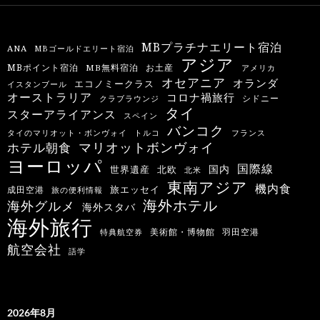
MBプラチナエリート宿泊
ANA
MBゴールドエリート宿泊
アジア
MBポイント宿泊
MB無料宿泊
お土産
アメリカ
オセアニア
オランダ
エコノミークラス
イスタンブール
オーストラリア
コロナ禍旅行
シドニー
クラブラウンジ
タイ
スターアライアンス
スペイン
バンコク
タイのマリオット・ボンヴォイ
トルコ
フランス
マリオットボンヴォイ
ホテル朝食
ヨーロッパ
国際線
国内
世界遺産
北欧
北米
東南アジア
機内食
旅エッセイ
成田空港
旅の便利情報
海外ホテル
海外グルメ
海外スタバ
海外旅行
羽田空港
美術館・博物館
特典航空券
航空会社
語学
2026年8月