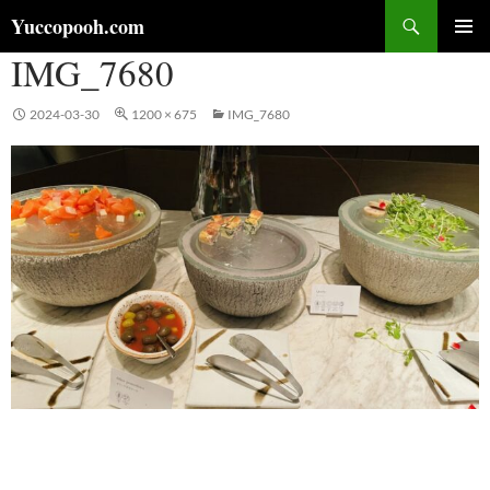
コ
検
Yuccopooh.com
ン
索
IMG_7680
メインメ
テ
ニュー
ン
ツ
2024-03-30
1200 × 675
IMG_7680
へ
ス
キ
ッ
プ