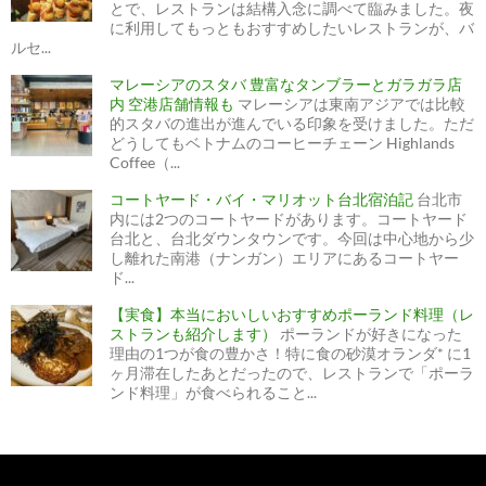
とで、レストランは結構入念に調べて臨みました。夜
に利用してもっともおすすめしたいレストランが、バ
ルセ...
マレーシアのスタバ 豊富なタンブラーとガラガラ店
内 空港店舗情報も
マレーシアは東南アジアでは比較
的スタバの進出が進んでいる印象を受けました。ただ
どうしてもベトナムのコーヒーチェーン Highlands
Coffee（...
コートヤード・バイ・マリオット台北宿泊記
台北市
内には2つのコートヤードがあります。コートヤード
台北と、台北ダウンタウンです。今回は中心地から少
し離れた南港（ナンガン）エリアにあるコートヤー
ド...
【実食】本当においしいおすすめポーランド料理（レ
ストランも紹介します）
ポーランドが好きになった
理由の1つが食の豊かさ！特に食の砂漠オランダ* に1
ヶ月滞在したあとだったので、レストランで「ポーラ
ンド料理」が食べられること...