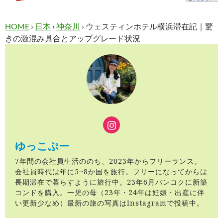
HOME
›
日本
›
神奈川
›
ウェスティンホテル横浜滞在記｜驚
きの激混み具合とアップグレード状況
ゆっこぷー
7年間の会社員生活ののち、2023年からフリーランス。
会社員時代は年に5~8か国を旅行。フリーになってからは
長期滞在で暮らすように旅行中。23年6月バンコクに新築
コンドを購入。一児の母（23年・24年は妊娠・出産に伴
い更新少なめ）最新の旅の写真はInstagramで投稿中。