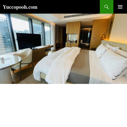
コ
検
Yuccopooh.com
ン
索
メインメ
テ
ニュー
ン
ツ
へ
ス
キ
ッ
プ