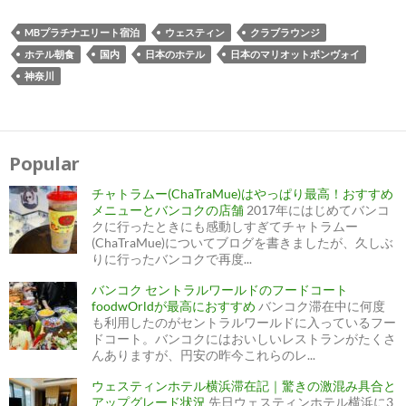
MBプラチナエリート宿泊
ウェスティン
クラブラウンジ
ホテル朝食
国内
日本のホテル
日本のマリオットボンヴォイ
神奈川
投
稿
ナ
Popular
ビ
ゲ
ー
チャトラムー(ChaTraMue)はやっぱり最高！おすすめ
シ
ョ
メニューとバンコクの店舗
2017年にはじめてバンコ
ン
クに行ったときにも感動しすぎてチャトラムー
(ChaTraMue)についてブログを書きましたが、久しぶ
りに行ったバンコクで再度...
バンコク セントラルワールドのフードコート
foodwOrldが最高におすすめ
バンコク滞在中に何度
も利用したのがセントラルワールドに入っているフー
ドコート。バンコクにはおいしいレストランがたくさ
んありますが、円安の昨今これらのレ...
ウェスティンホテル横浜滞在記｜驚きの激混み具合と
アップグレード状況
先日ウェスティンホテル横浜に3