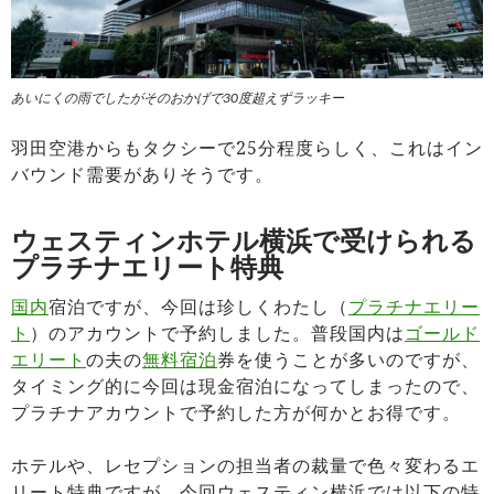
あいにくの雨でしたがそのおかげで30度超えずラッキー
羽田空港からもタクシーで25分程度らしく、これはイン
バウンド需要がありそうです。
ウェスティンホテル横浜で受けられる
プラチナエリート特典
国内
宿泊ですが、今回は珍しくわたし（
プラチナエリー
ト
）のアカウントで予約しました。普段国内は
ゴールド
エリート
の夫の
無料宿泊
券を使うことが多いのですが、
タイミング的に今回は現金宿泊になってしまったので、
プラチナアカウントで予約した方が何かとお得です。
ホテルや、レセプションの担当者の裁量で色々変わるエ
リート特典ですが、今回ウェスティン横浜では以下の特