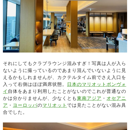
それにしてもクラブラウンジ混みすぎ！写真は人が入ら
ないように撮っているのであまり混んでいないように見
えるかもしれませんが、カクテルタイム前でさえ入口を
入って右側はほぼ満席状態。
日本のマリオットボンヴォ
イ
自体をあまり利用したことがないのでこれが普通なの
かは分かりませんが、少なくとも
東南アジア
・
オセアニ
ア
・
ヨーロッパ
の
マリオット
では見たことがない混み具
合でした。