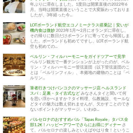
年ぶりに滞在しました。1度目は開業直後の2022年6
月。当時は開業直後ということで大変賑わっておりま
したが、3年経った今...
LOTポーランド航空エコノミークラス搭乗記｜安いが
機内食は微妙
2023年1月〜2月にオランダに滞在し、
その帰りに数日だけポーランドに寄ってから帰国しま
した。ポーランドも初めてですし、LOTポーランド航
空も初めての...
ベルリン・フィルハーモニーをガイドツアーで見学
ベルリン観光で一番テンションが上がったのが、ベル
リン・フィルハーモニー管弦楽団（以下管弦楽団のこ
とは「ベルリンフィル」、本拠地の建物のことは「ベ
ルリン...
筆者行きつけバンコクのマッサージ店 ヘルスランド
スパ：足裏・タイ古式など
みなさんタイと聞いて何
を思い浮かべますか？タイ料理、仏教施設、モールな
どタイの魅力は数え切れませんが、欠かすことのでき
ないポイントがマッサージ。いわゆ...
バルセロナのおすすめバル「Tapas Royale」タパス全
部1.2€！ハッピーアワーでさらにお得にディナー
さ
て、バルセロナの楽しみといえばやはり食！というこ