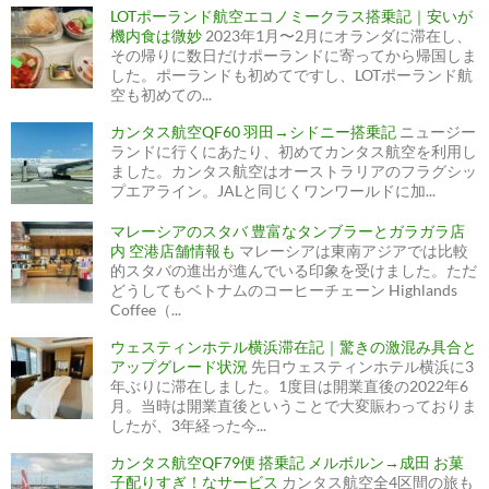
LOTポーランド航空エコノミークラス搭乗記｜安いが
機内食は微妙
2023年1月〜2月にオランダに滞在し、
その帰りに数日だけポーランドに寄ってから帰国しま
した。ポーランドも初めてですし、LOTポーランド航
空も初めての...
カンタス航空QF60 羽田→シドニー搭乗記
ニュージー
ランドに行くにあたり、初めてカンタス航空を利用し
ました。カンタス航空はオーストラリアのフラグシッ
プエアライン。JALと同じくワンワールドに加...
マレーシアのスタバ 豊富なタンブラーとガラガラ店
内 空港店舗情報も
マレーシアは東南アジアでは比較
的スタバの進出が進んでいる印象を受けました。ただ
どうしてもベトナムのコーヒーチェーン Highlands
Coffee（...
ウェスティンホテル横浜滞在記｜驚きの激混み具合と
アップグレード状況
先日ウェスティンホテル横浜に3
年ぶりに滞在しました。1度目は開業直後の2022年6
月。当時は開業直後ということで大変賑わっておりま
したが、3年経った今...
カンタス航空QF79便 搭乗記 メルボルン→成田 お菓
子配りすぎ！なサービス
カンタス航空全4区間の旅も