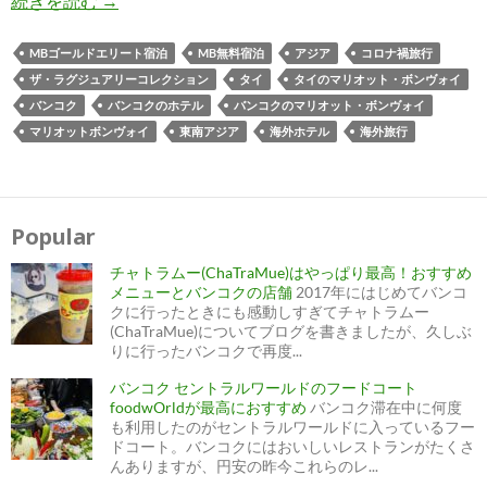
続きを読む
→
MBゴールドエリート宿泊
MB無料宿泊
アジア
コロナ禍旅行
ザ・ラグジュアリーコレクション
タイ
タイのマリオット・ボンヴォイ
バンコク
バンコクのホテル
バンコクのマリオット・ボンヴォイ
マリオットボンヴォイ
東南アジア
海外ホテル
海外旅行
Popular
チャトラムー(ChaTraMue)はやっぱり最高！おすすめ
メニューとバンコクの店舗
2017年にはじめてバンコ
クに行ったときにも感動しすぎてチャトラムー
(ChaTraMue)についてブログを書きましたが、久しぶ
りに行ったバンコクで再度...
バンコク セントラルワールドのフードコート
foodwOrldが最高におすすめ
バンコク滞在中に何度
も利用したのがセントラルワールドに入っているフー
ドコート。バンコクにはおいしいレストランがたくさ
んありますが、円安の昨今これらのレ...