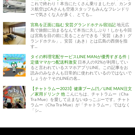
これで終わり！本当にたくさん乗りましたが、カンタ
ス航空はCAさんも空港スタッフもみんなフレンドリ
ーで気さくな人が多く、とても...
宮島を正面に臨む 安芸グランドホテル宿泊記
地元広
島で旅館に泊まるなんて本当に久しぶり！しかも今回
は宮島を目の前に見ることができる「安芸（あき）グ
ランドホテル」。安芸（あき）とは広島の西側を指
す...
タイの料理宅配サービスLINE MANが優秀すぎる件｜
定価ママかつ配送料激安
日本人の92%が利用してい
ると言われているスマホアプリLINE。この記事をお
読みのみなさんも日常的に使われているのではないで
しょうか？そのLINEの名...
【チャトラムー2023】健康ブーム(?)／LINE MAN注文
／家用ドリンク 他
こんにちは、チャトラムー（Cha
Tra Mue）を愛して止まないゆっこぷーです。チャト
ラムー（Cha Tra Mue）が「チャトラムー」ではなく
「シ...