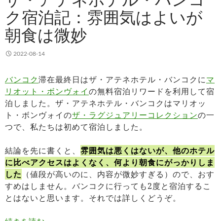
ク宿泊記：雰囲気はよいが
朝食は微妙
2022-08-14
バンコク
滞在最終日はザ・アテネホテル・バンコクに
マ
リオット・ボンヴォイ
の無料宿泊リワードを利用して宿
泊しました。ザ・アテネホテル・バンコクはマリオッ
ト・ボンヴォイの
ザ・ラグジュアリーコレクション
の一
つで、私たちは初めて宿泊しました。
結論を先に書くと、
雰囲気は悪くはないが、他のホテル
に比べアクセスはよくなく、何より朝食にがっかりしま
した
（値段が高いのに、内容が微妙すぎる）ので、おす
すめはしません。バンコクに行っても2度と宿泊するこ
とはないと思います。それでは詳しくどうぞ。
ザ・アテネホテル・バンコク宿泊記：雰囲気はよ