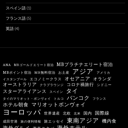
スペイン語
(1)
フランス語
(5)
英語
(4)
MBプラチナエリート宿泊
ANA
MBゴールドエリート宿泊
アジア
MBポイント宿泊
MB無料宿泊
お土産
アメリカ
オセアニア
オランダ
エコノミークラス
イスタンブール
オーストラリア
コロナ禍旅行
シドニー
クラブラウンジ
タイ
スターアライアンス
スペイン
バンコク
タイのマリオット・ボンヴォイ
トルコ
フランス
マリオットボンヴォイ
ホテル朝食
ヨーロッパ
国際線
国内
世界遺産
北欧
北米
東南アジア
機内食
旅エッセイ
成田空港
旅の便利情報
海外ホテル
海外グルメ