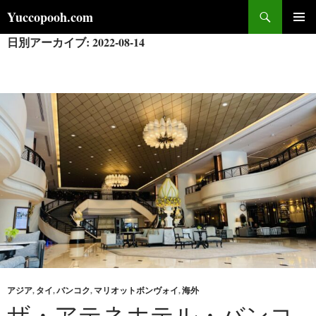
コ
検
Yuccopooh.com
ン
索
日別アーカイブ: 2022-08-14
メインメ
テ
ニュー
ン
ツ
へ
ス
キ
ッ
プ
アジア
,
タイ
,
バンコク
,
マリオットボンヴォイ
,
海外
ザ・アテネホテル・バンコ