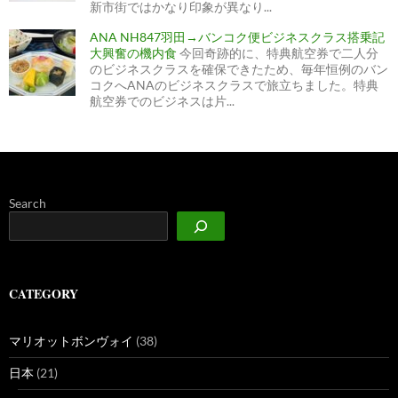
新市街ではかなり印象が異なり...
ANA NH847羽田→バンコク便ビジネスクラス搭乗記
大興奮の機内食
今回奇跡的に、特典航空券で二人分
のビジネスクラスを確保できたため、毎年恒例のバン
コクへANAのビジネスクラスで旅立ちました。特典
航空券でのビジネスは片...
Search
CATEGORY
マリオットボンヴォイ
(38)
日本
(21)