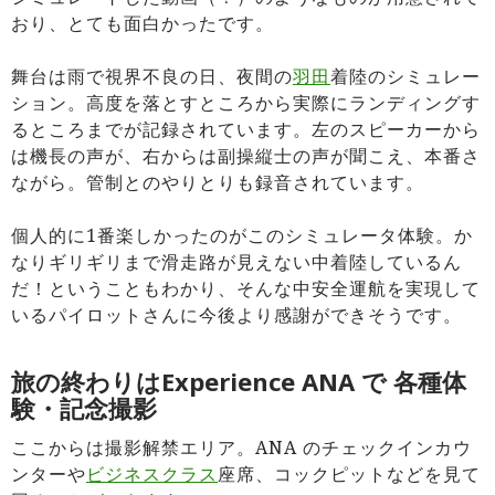
おり、とても面白かったです。
舞台は雨で視界不良の日、夜間の
羽田
着陸のシミュレー
ション。高度を落とすところから実際にランディングす
るところまでが記録されています。左のスピーカーから
は機長の声が、右からは副操縦士の声が聞こえ、本番さ
ながら。管制とのやりとりも録音されています。
個人的に1番楽しかったのがこのシミュレータ体験。か
なりギリギリまで滑走路が見えない中着陸しているん
だ！ということもわかり、そんな中安全運航を実現して
いるパイロットさんに今後より感謝ができそうです。
旅の終わりはExperience ANA で 各種体
験・記念撮影
ここからは撮影解禁エリア。ANA のチェックインカウ
ンターや
ビジネスクラス
座席、コックピットなどを見て