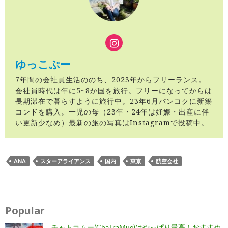
ゆっこぷー
7年間の会社員生活ののち、2023年からフリーランス。
会社員時代は年に5~8か国を旅行。フリーになってからは
長期滞在で暮らすように旅行中。23年6月バンコクに新築
コンドを購入。一児の母（23年・24年は妊娠・出産に伴
い更新少なめ）最新の旅の写真はInstagramで投稿中。
ANA
スターアライアンス
国内
東京
航空会社
投
稿
ナ
Popular
ビ
ゲ
ー
チャトラムー(ChaTraMue)はやっぱり最高！おすすめ
シ