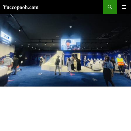
コ
検
Yuccopooh.com
ン
索
メインメ
テ
ニュー
ン
ツ
へ
ス
キ
ッ
プ