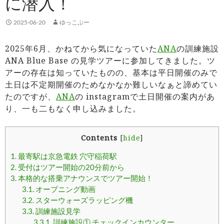
に潜入！
2025-06-20
ゆっこぷー
2025年6月、かねてから気になっていた
ANA
の訓練施設
ANA Blue Base の見学ツアーに参加してきました。ツ
アーの存在は知っていたものの、基本は平日開催のみで
土日は不定期開催のためなかなか難しいなぁと諦めてい
たのですが、
ANA
の instagramで土日開催の案内があ
り、一も二もなく申し込みました。
Contents
[
hide
]
1.
最寄駅は京急電鉄 穴守稲荷駅
2.
受付はツアー開始の20分前から
3.
本格的な搭乗アナウンスでツアー開始！
3.1.
オープニング動画
3.2.
スターウォーズラッピング機
3.3.
訓練施設見学
3.3.1.
訓練施設① チェックインカウンター