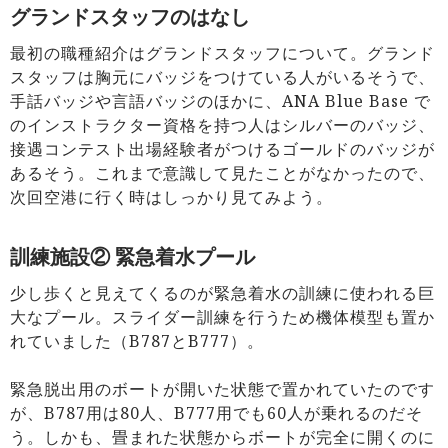
グランドスタッフのはなし
最初の職種紹介はグランドスタッフについて。グランド
スタッフは胸元にバッジをつけている人がいるそうで、
手話バッジや言語バッジのほかに、ANA Blue Base で
のインストラクター資格を持つ人はシルバーのバッジ、
接遇コンテスト出場経験者がつけるゴールドのバッジが
あるそう。これまで意識して見たことがなかったので、
次回空港に行く時はしっかり見てみよう。
訓練施設② 緊急着水プール
少し歩くと見えてくるのが緊急着水の訓練に使われる巨
大なプール。スライダー訓練を行うため機体模型も置か
れていました（B787とB777）。
緊急脱出用のボートが開いた状態で置かれていたのです
が、B787用は80人、B777用でも60人が乗れるのだそ
う。しかも、畳まれた状態からボートが完全に開くのに