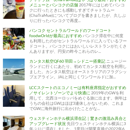
ョ
メニューとバンコクの店舗
2017年にはじめてバンコ
ン
クに行ったときにも感動しすぎてチャトラムー
(ChaTraMue)についてブログを書きましたが、久しぶ
りに行ったバンコクで再度...
バンコク セントラルワールドのフードコート
foodwOrldが最高におすすめ
バンコク滞在中に何度
も利用したのがセントラルワールドに入っているフー
ドコート。バンコクにはおいしいレストランがたくさ
んありますが、円安の昨今これらのレ...
カンタス航空QF60 羽田→シドニー搭乗記
ニュージー
ランドに行くにあたり、初めてカンタス航空を利用し
ました。カンタス航空はオーストラリアのフラグシッ
プエアライン。JALと同じくワンワールドに加...
LCCスクートのエコノミーは有料座席指定がおすすめ
／サイレントゾーンでより快適に
2019年のGWを利
用して、北西ヨーロッパをめぐる旅に出ます。例年は
うちの会社はGWはほぼ3連休しかないため、これま
でGWに海外旅行に出かけたことがな...
ウェスティンホテル横浜滞在記｜驚きの激混み具合と
アップグレード状況
先日ウェスティンホテル横浜に3
年ぶりに滞在しました。1度目は開業直後の2022年6