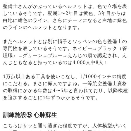
整備士さんがかぶっているヘルメットは、色で立場を表
しているそうです。配属1〜2年目は黄色、3年目からは
白地に紺色のライン、さらにチーフになると白地に緑色
のラインのヘルメットとなります。
またヘルメットとは別に帽子とワッペンの色も整備士の
専門性を表しているそうです。ネイビー→ブラック（管
理職）→グリーン→ブルー→えんじの順で認定され、え
んじともなると持っているのは4,000人中8人！
1万点以上ある工具を使いこなし、1/1000インチの精度
にこだわる。まさに職人ですよね。一等航空整備士資格
の取得にかかる年数は4〜5年と言われており、以降機種
を追加するごとに1年ずつかかるそうです。
訓練施設⑤ 心肺蘇生
こちらはサッと通り過ぎた程度ですが、人体模型がいく