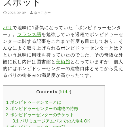
スポット
2023-09-09
ゆっこぷー
パリ
で地味に1番気になっていた「ポンピドゥーセンタ
ー」。
フランス語
を勉強している過程でポンピドゥーセ
ンターに関する記事をこれまで何度も目にしており、そ
んなによく取り上げられるポンピドゥーセンターとは？
という意味に興味を持っていたのでした。その奇抜な外
観に反し内部は図書館と
美術館
となっていますが、個人
的にはポンピドゥーセンターの建物自体とそこから見え
るパリの街並みの満足度が高かったです。
Contents
[
hide
]
1.
ポンピドゥーセンターとは
2.
ポンピドゥーセンターの建物の特徴
3.
ポンピドゥーセンターのチケット
3.1.
パリミュージアムパスでの入場もOK