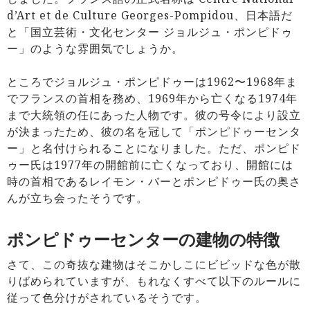
d’Art et de Culture Georges-Pompidou、日本語だ
と「国立芸術・文化センター ジョルジュ・ポンピドゥ
ー」のような雰囲気でしょうか。
ところでジョルジュ・ポンピドゥーは1962〜1968年ま
でフランスの首相を務め、1969年から亡くなる1974年
まで大統領の任にあった人物です。彼の号令により設立
が決まったため、彼の名を冠して「ポンピドゥーセンタ
ー」と名付けられることになりました。ただ、ポンピド
ゥー氏は1977年の開館前に亡くなっており、開館には
時の首相であるレイモン・バーとポンピドゥー氏の奥さ
んが立ち会ったそうです。
ポンピドゥーセンターの建物の特徴
さて、この奇抜な建物はそこかしこにビビッドな色が散
りばめられていますが、もれなくすべて以下のルールに
従って色分けがされているそうです。