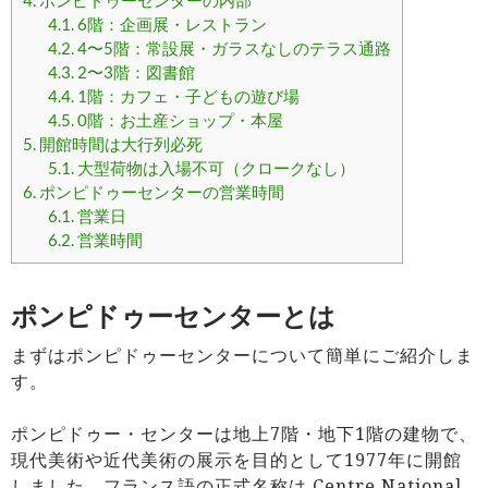
4.
ポンピドゥーセンターの内部
4.1.
6階：企画展・レストラン
4.2.
4〜5階：常設展・ガラスなしのテラス通路
4.3.
2〜3階：図書館
4.4.
1階：カフェ・子どもの遊び場
4.5.
0階：お土産ショップ・本屋
5.
開館時間は大行列必死
5.1.
大型荷物は入場不可（クロークなし）
6.
ポンピドゥーセンターの営業時間
6.1.
営業日
6.2.
営業時間
ポンピドゥーセンターとは
まずはポンピドゥーセンターについて簡単にご紹介しま
す。
ポンピドゥー・センターは地上7階・地下1階の建物で、
現代美術や近代美術の展示を目的として1977年に開館
しました。フランス語の正式名称は Centre National