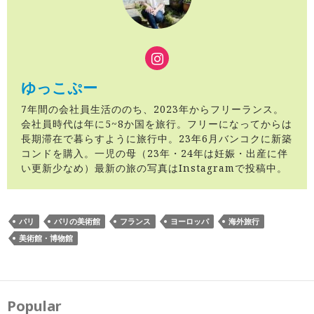
ゆっこぷー
7年間の会社員生活ののち、2023年からフリーランス。
会社員時代は年に5~8か国を旅行。フリーになってからは
長期滞在で暮らすように旅行中。23年6月バンコクに新築
コンドを購入。一児の母（23年・24年は妊娠・出産に伴
い更新少なめ）最新の旅の写真はInstagramで投稿中。
パリ
パリの美術館
フランス
ヨーロッパ
海外旅行
美術館・博物館
投
稿
ナ
Popular
ビ
ゲ