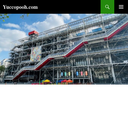
コ
検
Yuccopooh.com
ン
索
メインメ
テ
ニュー
ン
ツ
へ
ス
キ
ッ
プ