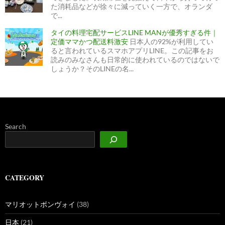
た消耗品などが徐々に減っていく一方で、オランダ
で...
タイの料理宅配サービスLINE MANが優秀すぎる件｜
定価ママかつ配送料激安
日本人の92%が利用してい
ると言われているスマホアプリLINE。この記事をお
読みのみなさんも日常的に使われているのではないで
しょうか？そのLINEの名...
Search
CATEGORY
マリオットボンヴォイ
(38)
日本
(21)