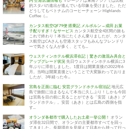
内 空港店舗情報も
マレーシアは東南アジアでは比較
的スタバの進出が進んでいる印象を受けました。ただ
どうしてもベトナムのコーヒーチェーン Highlands
Coffee（...
カンタス航空QF79便 搭乗記 メルボルン→成田 お菓
子配りすぎ！なサービス
カンタス航空全4区間の旅も
これで終わり！本当にたくさん乗りましたが、カンタ
ス航空はCAさんも空港スタッフもみんなフレンドリ
ーで気さくな人が多く、とても...
ウェスティンホテル横浜滞在記｜驚きの激混み具合と
アップグレード状況
先日ウェスティンホテル横浜に3
年ぶりに滞在しました。1度目は開業直後の2022年6
月。当時は開業直後ということで大変賑わっておりま
したが、3年経った今...
宮島を正面に臨む 安芸グランドホテル宿泊記
地元広
島で旅館に泊まるなんて本当に久しぶり！しかも今回
は宮島を目の前に見ることができる「安芸（あき）グ
ランドホテル」。安芸（あき）とは広島の西側を指
す...
オランダ各都市で購入したお土産一挙公開！
オラン
ダ滞在32日間で、オランダの主要都市すべてを回っ
てきました。長期滞在を見据えて日本から持って行っ