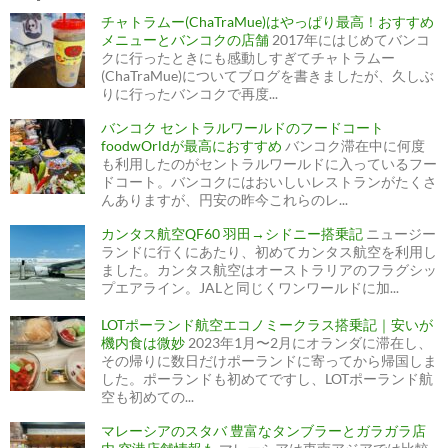
ー
チャトラムー(ChaTraMue)はやっぱり最高！おすすめ
シ
ョ
メニューとバンコクの店舗
2017年にはじめてバンコ
ン
クに行ったときにも感動しすぎてチャトラムー
(ChaTraMue)についてブログを書きましたが、久しぶ
りに行ったバンコクで再度...
バンコク セントラルワールドのフードコート
foodwOrldが最高におすすめ
バンコク滞在中に何度
も利用したのがセントラルワールドに入っているフー
ドコート。バンコクにはおいしいレストランがたくさ
んありますが、円安の昨今これらのレ...
カンタス航空QF60 羽田→シドニー搭乗記
ニュージー
ランドに行くにあたり、初めてカンタス航空を利用し
ました。カンタス航空はオーストラリアのフラグシッ
プエアライン。JALと同じくワンワールドに加...
LOTポーランド航空エコノミークラス搭乗記｜安いが
機内食は微妙
2023年1月〜2月にオランダに滞在し、
その帰りに数日だけポーランドに寄ってから帰国しま
した。ポーランドも初めてですし、LOTポーランド航
空も初めての...
マレーシアのスタバ 豊富なタンブラーとガラガラ店