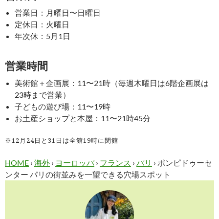
営業日：月曜日〜日曜日
定休日：火曜日
年次休：5月1日
営業時間
美術館＋企画展：11〜21時（毎週木曜日は6階企画展は
23時まで営業）
子どもの遊び場：11〜19時
お土産ショップと本屋：11〜21時45分
※12月24日と31日は全館19時に閉館
HOME
›
海外
›
ヨーロッパ
›
フランス
›
パリ
›
ポンピドゥーセ
ンター パリの街並みを一望できる穴場スポット