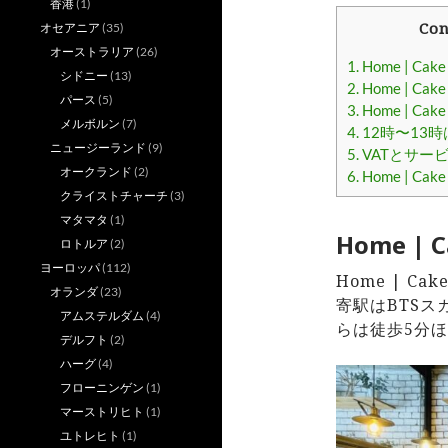
香港
(1)
Con
オセアニア
(35)
オーストラリア
(26)
1.
Home | Ca
シドニー
(13)
2.
Home | Cak
パース
(5)
3.
Home | C
メルボルン
(7)
4.
12時〜13
ニュージーランド
(9)
5.
VATとサー
オークランド
(2)
6.
Home | Ca
クライストチャーチ
(3)
マタマタ
(1)
Home |
ロトルア
(2)
ヨーロッパ
(112)
Home | C
オランダ
(23)
寄駅はBTSスカ
アムステルダム
(4)
らは徒歩5分
デルフト
(2)
ハーグ
(4)
フローニンゲン
(1)
マーストリヒト
(1)
ユトレヒト
(1)