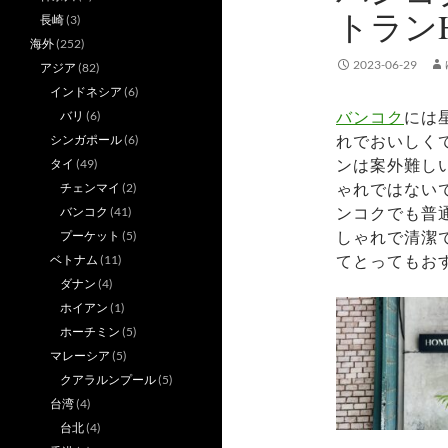
トランHO
長崎
(3)
海外
(252)
2023-06-29
アジア
(82)
インドネシア
(6)
バンコク
には
バリ
(6)
れでおいしく
シンガポール
(6)
ンは案外難し
タイ
(49)
ゃれではない
チェンマイ
(2)
ンコクでも普通に
バンコク
(41)
しゃれで清潔
プーケット
(5)
てとってもお
ベトナム
(11)
ダナン
(4)
ホイアン
(1)
ホーチミン
(5)
マレーシア
(5)
クアラルンプール
(5)
台湾
(4)
台北
(4)