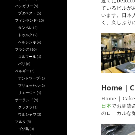
近くにDelo
ハンガリー
(5)
ているビルが
ブダペスト
(5)
います。日本人
フィンランド
(10)
く、久しぶり
タンペレ
(2)
トゥルク
(2)
ヘルシンキ
(6)
フランス
(10)
コルマール
(1)
パリ
(8)
ベルギー
(5)
アントワープ
(1)
Home | 
ブリュッセル
(2)
リエージュ
(1)
Home | C
ポーランド
(9)
日本
でお馴染
クラクフ
(1)
のローカルな
ワルシャワ
(3)
マルタ
(5)
ゴゾ島
(3)