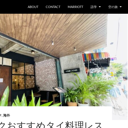
ABOUT
CONTACT
MARRIOTT
語学
空の旅
ク
,
海外
クおすすめタイ料理レス