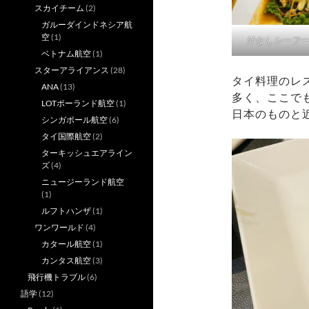
スカイチーム
(2)
ガルーダインドネシア航
空
(1)
汁なしシーフー
ベトナム航空
(1)
スターアライアンス
(28)
タイ料理のレ
ANA
(13)
多く、ここで
LOTポーランド航空
(1)
日本のものと
シンガポール航空
(6)
タイ国際航空
(2)
ターキッシュエアライン
ズ
(4)
ニュージーランド航空
(1)
ルフトハンザ
(1)
ワンワールド
(4)
カタール航空
(1)
カンタス航空
(3)
飛行機トラブル
(6)
語学
(12)