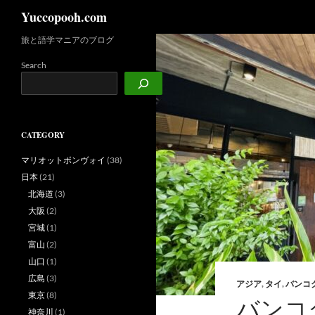
検
Yuccopooh.com
索
旅と語学マニアのブログ
コ
ン
Search
テ
ン
ツ
へ
CATEGORY
ス
キ
マリオットボンヴォイ
(38)
ッ
日本
(21)
プ
北海道
(3)
大阪
(2)
宮城
(1)
富山
(2)
山口
(1)
広島
(3)
アジア
,
タイ
,
バンコ
東京
(8)
バンコ
神奈川
(1)