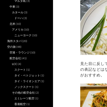
マルタ島
(3)
中東
(3)
カタール
(3)
ドーハ
(3)
北米
(10)
アメリカ
(10)
ニューヨーク
(10)
海外スタバ
(20)
空の旅
(48)
空港・ラウンジ
(10)
航空会社
(41)
見た目に反して
LCC
(4)
の表記などは
スクート
(1)
がおすすめ。
タイ・ベトジェット
(1)
タイ・ライオンエア
(1)
ノックスクート
(1)
その他の航空会社
(2)
エミレーツ航空
(1)
香港航空
(1)