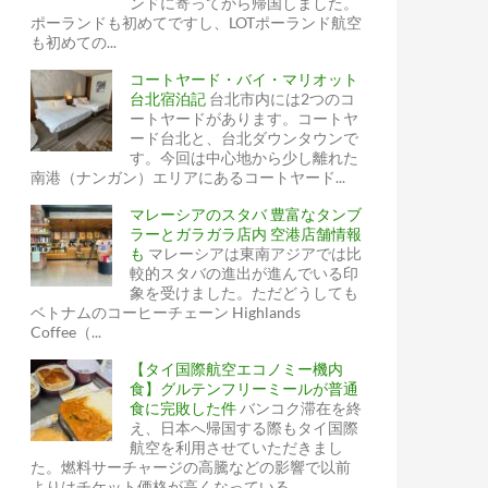
ンドに寄ってから帰国しました。
ポーランドも初めてですし、LOTポーランド航空
も初めての...
コートヤード・バイ・マリオット
台北宿泊記
台北市内には2つのコ
ートヤードがあります。コートヤ
ード台北と、台北ダウンタウンで
す。今回は中心地から少し離れた
南港（ナンガン）エリアにあるコートヤード...
マレーシアのスタバ 豊富なタンブ
ラーとガラガラ店内 空港店舗情報
も
マレーシアは東南アジアでは比
較的スタバの進出が進んでいる印
象を受けました。ただどうしても
ベトナムのコーヒーチェーン Highlands
Coffee（...
【タイ国際航空エコノミー機内
食】グルテンフリーミールが普通
食に完敗した件
バンコク滞在を終
え、日本へ帰国する際もタイ国際
航空を利用させていただきまし
た。燃料サーチャージの高騰などの影響で以前
よりはチケット価格が高くなっている...