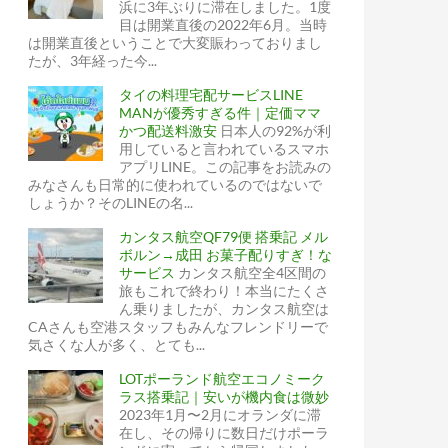
浜に3年ぶりに滞在しました。1度
目は開業直後の2022年6月。当時
は開業直後ということで大変賑わっておりまし
たが、3年経った今...
タイの料理宅配サービスLINE
MANが優秀すぎる件｜定価ママ
かつ配送料激安
日本人の92%が利
用していると言われているスマホ
アプリLINE。この記事をお読みの
みなさんも日常的に使われているのではないで
しょうか？そのLINEの名...
カンタス航空QF79便 搭乗記 メル
ボルン→成田 お菓子配りすぎ！な
サービス
カンタス航空全4区間の
旅もこれで終わり！本当にたくさ
ん乗りましたが、カンタス航空は
CAさんも空港スタッフもみんなフレンドリーで
気さくな人が多く、とても...
LOTポーランド航空エコノミーク
ラス搭乗記｜安いが機内食は微妙
2023年1月〜2月にオランダに滞
在し、その帰りに数日だけポーラ