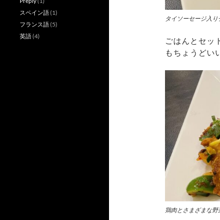
Preply
(1)
スペイン語
(1)
タイソーセージ入り
フランス語
(5)
英語
(4)
ごはんとセッ
もちょうどい
鶏肉とさまざまな野