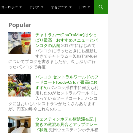
ヨーロッパ
アジア
オセアニア
日本
Popular
チャトラムー(ChaTraMue)はやっ
ぱり最高！おすすめメニューとバ
ンコクの店舗
2017年にはじめて
バンコクに行ったときにも感動し
すぎてチャトラムー(ChaTraMue)
についてブログを書きましたが、久しぶりに行
ったバンコクで再度...
バンコク セントラルワールドのフ
ードコートfoodwOrldが最高にお
すすめ
バンコク滞在中に何度も利
用したのがセントラルワールドに
入っているフードコート。バンコ
クにはおいしいレストランがたくさんあります
が、円安の昨今これらのレ...
ウェスティンホテル横浜滞在記｜
驚きの激混み具合とアップグレー
ド状況
先日ウェスティンホテル横