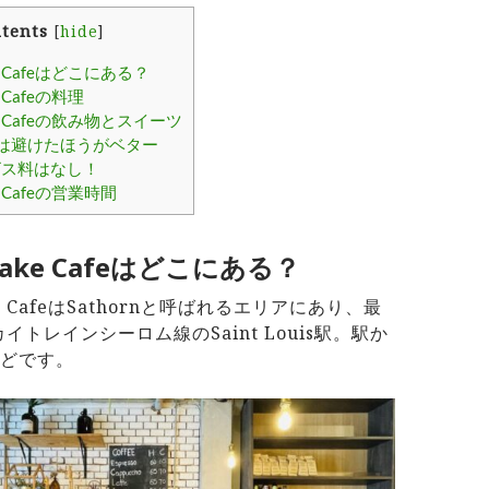
tents
[
hide
]
ke Cafeはどこにある？
e Cafeの料理
ake Cafeの飲み物とスイーツ
時は避けたほうがベター
ビス料はなし！
ke Cafeの営業時間
 Cake Cafeはどこにある？
ake CafeはSathornと呼ばれるエリアにあり、最
イトレインシーロム線のSaint Louis駅。駅か
ほどです。