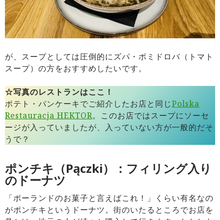
が、スープとしては圧倒的にズパ・ポミドロバ（トマト
スープ）の方をおすすめしたいです。
☆写真のレストランはここ！
ポテト・パンケーキでご紹介したお店と同じ
Polska
Restauracja HEKTOR
。このお店ではスープにソーセ
ージが入っていましたが、入っていない方が一般的だそ
うで？
ポンチキ
（Pączki）
：フィリング入り
のドーナツ
「ポーランドのお菓子と言えばこれ！」くらい有名なの
がポンチキというドーナツ。街のいたるところでお店を