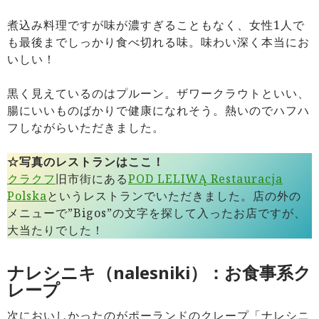
煮込み料理ですが味が濃すぎることもなく、女性1人で
も最後までしっかり食べ切れる味。味わい深く本当にお
いしい！
黒く見えているのはプルーン。ザワークラウトといい、
腸にいいものばかりで健康になれそう。熱いのでハフハ
フしながらいただきました。
☆写真のレストランはここ！
クラクフ
旧市街にある
POD LELIWĄ Restauracja
Polska
というレストランでいただきました。店の外の
メニューで”Bigos”の文字を探して入ったお店ですが、
大当たりでした！
ナレシニキ（nalesniki）：お食事系ク
レープ
次においしかったのがポーランドのクレープ「ナレシニ