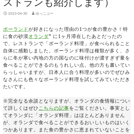
ストランも紹介します）
2023-04-30
ゆっこぷー
ポーランド
が好きになった理由の1つが食の豊かさ！特
に食の砂漠
オランダ
* に1ヶ月滞在したあとだったの
で、レストランで「ポーランド料理」が食べられること
自体に感動しました。ポーランド料理は種類が多く、さ
らに冬が寒い内地の方の国なのに味付けが濃すぎず量を
食べることができるのもうれしい点。他の方も書いてい
らっしゃいますが、日本人に合う料理が多いのでぜひみ
なさんにも色々なポーランド料理を試してみていただき
たいです。
※完全なる余談となりますが、オランダの食情報につい
て詳しくはぜひ
こちらの記事
をご覧ください。事実とし
てオランダに「オランダ料理」はほとんどありません
が、オランダで食べることができるおいしいものはいく
つかあります。また食の豊かさに恵まれていないことを