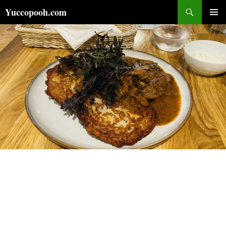
コ
検
Yuccopooh.com
ン
索
メインメ
テ
ニュー
ン
ツ
へ
ス
キ
ッ
プ