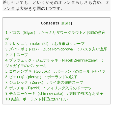
差し引いても、というかそのオランダらしさも含め、オ
ランダは大好きな国の1つです。
Contents
[
hide
]
1.
ビゴス（Bigos）：たっぷりザワークラウトとお肉の煮込
み
2.
ナレシニキ（nalesniki）：お食事系クレープ
3.
ズパ・ポミドロバ（Zupa Pomidorowa）：パスタ入り濃厚
トマトスープ
4.
プラツェック・ジムナチャネ（Placek Ziemniaczany）：
ジャガイモのパンケーキ
5.
ゴウォンプキ（Gołąbki）：ポーランドのロールキャベツ
6.
ピエロギ（pierogi）：ポーランドの餃子
7.
ジュレック（Żurek）：ライ麦の発酵スープ
8.
ポンチキ（Pączki）：フィリング入りのドーナツ
9.
チムニーケーキ（chimney cake）：東欧で有名なお菓子
10.
結論、ポーランド料理はおいしい