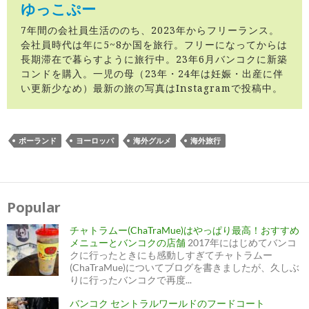
ゆっこぷー
7年間の会社員生活ののち、2023年からフリーランス。
会社員時代は年に5~8か国を旅行。フリーになってからは
長期滞在で暮らすように旅行中。23年6月バンコクに新築
コンドを購入。一児の母（23年・24年は妊娠・出産に伴
い更新少なめ）最新の旅の写真はInstagramで投稿中。
ポーランド
ヨーロッパ
海外グルメ
海外旅行
投
稿
ナ
Popular
ビ
ゲ
ー
チャトラムー(ChaTraMue)はやっぱり最高！おすすめ
シ
ョ
メニューとバンコクの店舗
2017年にはじめてバンコ
ン
クに行ったときにも感動しすぎてチャトラムー
(ChaTraMue)についてブログを書きましたが、久しぶ
りに行ったバンコクで再度...
バンコク セントラルワールドのフードコート