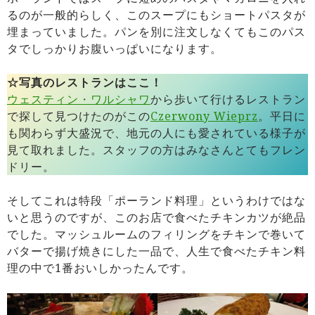
るのが一般的らしく、このスープにもショートパスタが
埋まっていました。パンを別に注文しなくてもこのパス
タでしっかりお腹いっぱいになります。
☆写真のレストランはここ！
ウェスティン・ワルシャワ
から歩いて行けるレストラン
で探して見つけたのがこの
Czerwony Wieprz
。平日に
も関わらず大盛況で、地元の人にも愛されている様子が
見て取れました。スタッフの方はみなさんとてもフレン
ドリー。
そしてこれは特段「ポーランド料理」というわけではな
いと思うのですが、このお店で食べたチキンカツが絶品
でした。マッシュルームのフィリングをチキンで巻いて
バターで揚げ焼きにした一品で、人生で食べたチキン料
理の中で1番おいしかったんです。