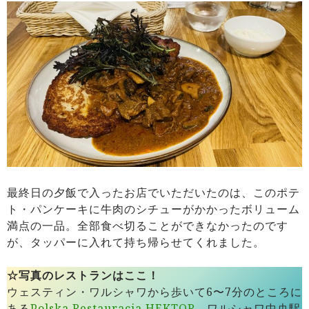
最終日の夕飯で入ったお店でいただいたのは、このポテ
ト・パンケーキに牛肉のシチューがかかったボリューム
満点の一品。全部食べ切ることができなかったのです
が、タッパーに入れて持ち帰らせてくれました。
☆写真のレストランはここ！
ウェスティン・ワルシャワから歩いて6〜7分のところに
ある
Polska Restauracja HEKTOR
。ワルシャワ中央駅