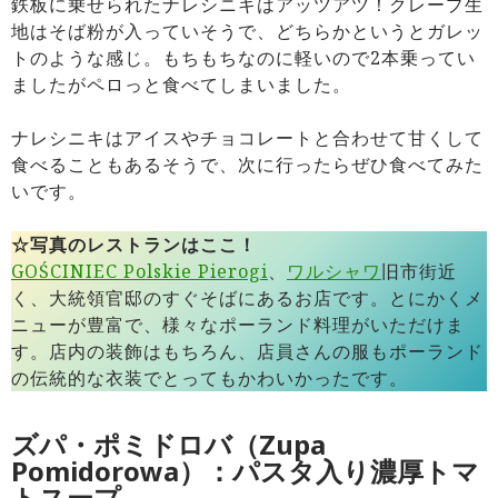
鉄板に乗せられたナレシニキはアッツアツ！クレープ生
地はそば粉が入っていそうで、どちらかというとガレッ
トのような感じ。もちもちなのに軽いので2本乗ってい
ましたがペロっと食べてしまいました。
ナレシニキはアイスやチョコレートと合わせて甘くして
食べることもあるそうで、次に行ったらぜひ食べてみた
いです。
☆写真のレストランはここ！
GOŚCINIEC Polskie Pierogi
、
ワルシャワ
旧市街近
く、大統領官邸のすぐそばにあるお店です。とにかくメ
ニューが豊富で、様々なポーランド料理がいただけま
す。店内の装飾はもちろん、店員さんの服もポーランド
の伝統的な衣装でとってもかわいかったです。
ズパ・ポミドロバ（Zupa
Pomidorowa）：パスタ入り濃厚トマ
トスープ