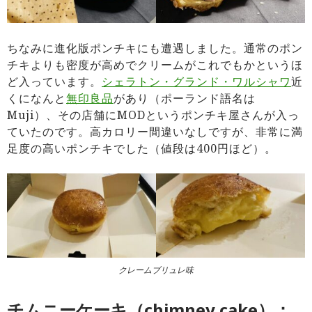
ちなみに進化版ポンチキにも遭遇しました。通常のポン
チキよりも密度が高めでクリームがこれでもかというほ
ど入っています。
シェラトン・グランド・ワルシャワ
近
くになんと
無印良品
があり（ポーランド語名は
Muji）、その店舗にMODというポンチキ屋さんが入っ
ていたのです。高カロリー間違いなしですが、非常に満
足度の高いポンチキでした（値段は400円ほど）。
クレームブリュレ味
チムニーケーキ（chimney cake）：