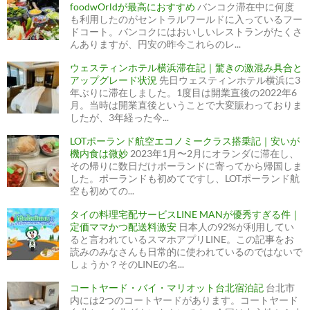
foodwOrldが最高におすすめ
バンコク滞在中に何度
も利用したのがセントラルワールドに入っているフー
ドコート。バンコクにはおいしいレストランがたくさ
んありますが、円安の昨今これらのレ...
ウェスティンホテル横浜滞在記｜驚きの激混み具合と
アップグレード状況
先日ウェスティンホテル横浜に3
年ぶりに滞在しました。1度目は開業直後の2022年6
月。当時は開業直後ということで大変賑わっておりま
したが、3年経った今...
LOTポーランド航空エコノミークラス搭乗記｜安いが
機内食は微妙
2023年1月〜2月にオランダに滞在し、
その帰りに数日だけポーランドに寄ってから帰国しま
した。ポーランドも初めてですし、LOTポーランド航
空も初めての...
タイの料理宅配サービスLINE MANが優秀すぎる件｜
定価ママかつ配送料激安
日本人の92%が利用してい
ると言われているスマホアプリLINE。この記事をお
読みのみなさんも日常的に使われているのではないで
しょうか？そのLINEの名...
コートヤード・バイ・マリオット台北宿泊記
台北市
内には2つのコートヤードがあります。コートヤード