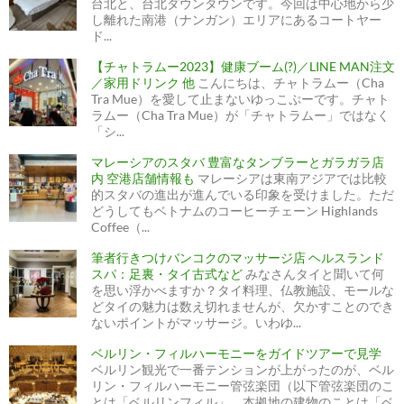
台北と、台北ダウンタウンです。今回は中心地から少
し離れた南港（ナンガン）エリアにあるコートヤー
ド...
【チャトラムー2023】健康ブーム(?)／LINE MAN注文
／家用ドリンク 他
こんにちは、チャトラムー（Cha
Tra Mue）を愛して止まないゆっこぷーです。チャト
ラムー（Cha Tra Mue）が「チャトラムー」ではなく
「シ...
マレーシアのスタバ 豊富なタンブラーとガラガラ店
内 空港店舗情報も
マレーシアは東南アジアでは比較
的スタバの進出が進んでいる印象を受けました。ただ
どうしてもベトナムのコーヒーチェーン Highlands
Coffee（...
筆者行きつけバンコクのマッサージ店 ヘルスランド
スパ：足裏・タイ古式など
みなさんタイと聞いて何
を思い浮かべますか？タイ料理、仏教施設、モールな
どタイの魅力は数え切れませんが、欠かすことのでき
ないポイントがマッサージ。いわゆ...
ベルリン・フィルハーモニーをガイドツアーで見学
ベルリン観光で一番テンションが上がったのが、ベル
リン・フィルハーモニー管弦楽団（以下管弦楽団のこ
とは「ベルリンフィル」、本拠地の建物のことは「ベ