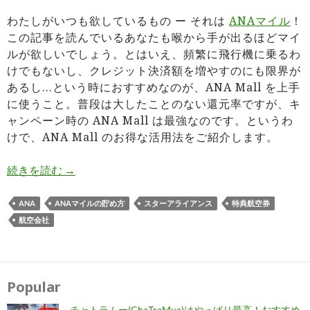
わたしがいつも欲しているもの ー それは
ANAマイル
！
この記事を読んでいるあなたも喉から手が出るほどマイ
ルが欲しいでしょう。とはいえ、頻繁に飛行機に乗るわ
けでもないし、クレジット決済額を増やすのにも限界が
あるし…という時におすすめなのが、ANA Mall を上手
に使うこと。普段は大したことのない還元率ですが、キ
ャンペーン時の ANA Mall は最強なのです。というわ
けで、ANA Mall のお得な活用法をご紹介します。
ANA Mall活用で想像の5倍マイルがたまる！
続きを読む
→
ANA
ANAマイルの貯め方
スターアライアンス
特典航空券
航空会社
Popular
チャトラムー(ChaTraMue)はやっぱり最高！おすすめ