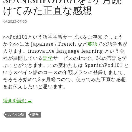
けてみた正直な感想
2025-07-30
○○Pod101という語学学習サービスをご存知でしょう
か？○○には Japanese / French など
英語
での語学名が
入ります。innovative language learning という会
社が展開している
語学
サービスの1つで、34の言語を学
ぶことができます。この度わたしは SpanishPod101 と
いうスペイン語のコースの年額プランに登録しまして、
そろそろ始めて2ヶ月経つので、使ってみた正直な感想
をお伝えしたいと思います。
SpanishPod101を2ヶ月続けてみた正直な感想
続きを読む
→
スペイン語
語学