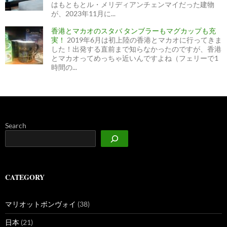
はもともとル・メリディアンチェンマイだった建物
が、2023年11月に...
香港とマカオのスタバ タンブラーもマグカップも充
実！
2019年6月は初上陸の香港とマカオに行ってきま
した！出発する直前まで知らなかったのですが、香港
とマカオってめっちゃ近いんですよね（フェリーで1
時間の...
Search
CATEGORY
マリオットボンヴォイ
(38)
日本
(21)