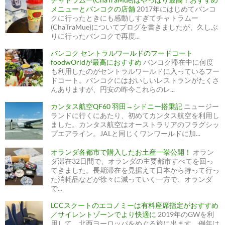
メニューとバンコクの店舗
2017年にはじめてバンコ
クに行ったときにも感動しすぎてチャトラムー
(ChaTraMue)についてブログを書きましたが、久しぶ
りに行ったバンコクで再度...
バンコク セントラルワールドのフードコート
foodwOrldが最高におすすめ
バンコク滞在中に何度
も利用したのがセントラルワールドに入っているフー
ドコート。バンコクにはおいしいレストランがたくさ
んありますが、円安の昨今これらのレ...
カンタス航空QF60 羽田→シドニー搭乗記
ニュージー
ランドに行くにあたり、初めてカンタス航空を利用し
ました。カンタス航空はオーストラリアのフラグシッ
プエアライン。JALと同じくワンワールドに加...
オランダ各都市で購入したお土産一挙公開！
オラン
ダ滞在32日間で、オランダの主要都市すべてを回っ
てきました。長期滞在を見据えて日本から持って行っ
た消耗品などが徐々に減っていく一方で、オランダ
で...
LCCスクートのエコノミーは有料座席指定がおすすめ
／サイレントゾーンでより快適に
2019年のGWを利
用して、北西ヨーロッパをめぐる旅に出ます。例年は