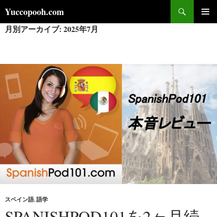
コ
検
Yuccopooh.com
ン
索
月別アーカイブ: 2025年7月
メインメ
テ
ニュー
ン
ツ
へ
ス
キ
ッ
プ
スペイン語
,
語学
SPANISHPOD101を2ヶ月続