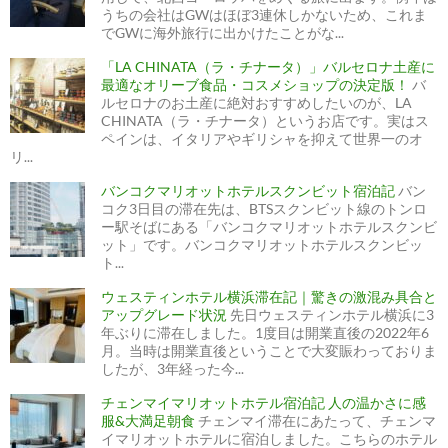
うちの会社はGWはほぼ3連休しかないため、これま
でGWに海外旅行に出かけたことがな...
「LA CHINATA（ラ・チナータ）」バルセロナ土産に
最適なオリーブ食品・コスメショップの決定版！
バ
ルセロナのお土産に絶対おすすめしたいのが、LA
CHINATA（ラ・チナータ）というお店です。実はス
ペインは、イタリアやギリシャを抑えて世界一のオ
リ...
バンコクマリオットホテルスクンビット宿泊記
バン
コク3日目の滞在先は、BTSスクンビット線のトンロ
ー駅そばにある「バンコクマリオットホテルスクンビ
ット」です。バンコクマリオットホテルスクンビッ
ト...
ウェスティンホテル横浜滞在記｜驚きの激混み具合と
アップグレード状況
先日ウェスティンホテル横浜に3
年ぶりに滞在しました。1度目は開業直後の2022年6
月。当時は開業直後ということで大変賑わっておりま
したが、3年経った今...
チェンマイマリオットホテル宿泊記 人の温かさに感
服&大満足朝食
チェンマイ滞在にあたって、チェンマ
イマリオットホテルに宿泊しました。こちらのホテル