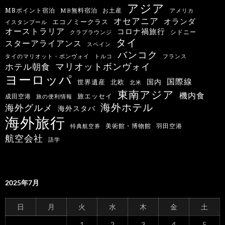
アジア
MBポイント宿泊
MB無料宿泊
お土産
アメリカ
オセアニア
オランダ
エコノミークラス
イスタンブール
オーストラリア
コロナ禍旅行
シドニー
クラブラウンジ
タイ
スターアライアンス
スペイン
バンコク
タイのマリオット・ボンヴォイ
トルコ
フランス
マリオットボンヴォイ
ホテル朝食
ヨーロッパ
国際線
国内
世界遺産
北欧
北米
東南アジア
機内食
旅エッセイ
成田空港
旅の便利情報
海外ホテル
海外グルメ
海外スタバ
海外旅行
羽田空港
美術館・博物館
特典航空券
航空会社
語学
2025年7月
日
月
火
水
木
金
土
1
2
3
4
5