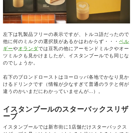
左下は乳製品フリーの表示ですが、トルコ語だったので
他に何のミルクの選択肢があるかはわからず・・・
ベル
ギー
や
オランダ
では豆乳の他にアーモンドミルクやオー
ツミルクも見かけましたが、イスタンブールでも同じな
のでしょうか。
右下のブロンドローストはヨーロッパ各地でかなり見か
けるドリンクです（情報が少なすぎて普通のラテと何が
違うのかいまだにわかっていませんが…）。
イスタンブールのスターバックスリザ
ーブ
イスタンブールでは新市街に1店舗だけスターバックス