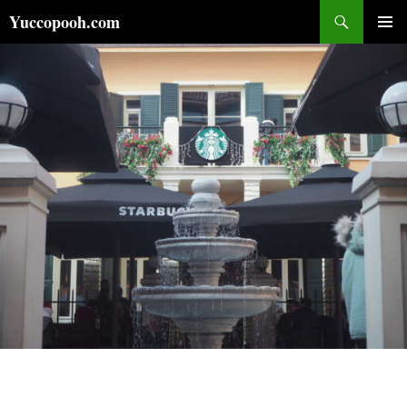
コ
検
Yuccopooh.com
ン
索
メインメ
テ
ニュー
ン
ツ
へ
ス
キ
ッ
プ