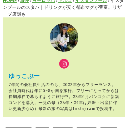
HOME
›
海外
›
ヨーロッパ
›
トルコ
›
イスタンブール
›
イスタ
ンブールのスタバ｜ドリンクが安く都市マグが豊富。リザ
ーブ店舗も
ゆっこぷー
7年間の会社員生活ののち、2023年からフリーランス。
会社員時代は年に5~8か国を旅行。フリーになってからは
長期滞在で暮らすように旅行中。23年6月バンコクに新築
コンドを購入。一児の母（23年・24年は妊娠・出産に伴
い更新少なめ）最新の旅の写真はInstagramで投稿中。