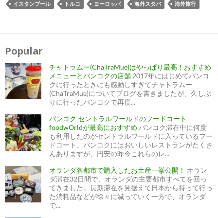
イスタンブール
トルコ
ヨーロッパ
海外スタバ
海外旅行
投
稿
ナ
Popular
ビ
ゲ
ー
チャトラムー(ChaTraMue)はやっぱり最高！おすすめ
シ
ョ
メニューとバンコクの店舗
2017年にはじめてバンコ
ン
クに行ったときにも感動しすぎてチャトラムー
(ChaTraMue)についてブログを書きましたが、久しぶ
りに行ったバンコクで再度...
バンコク セントラルワールドのフードコート
foodwOrldが最高におすすめ
バンコク滞在中に何度
も利用したのがセントラルワールドに入っているフー
ドコート。バンコクにはおいしいレストランがたくさ
んありますが、円安の昨今これらのレ...
オランダ各都市で購入したお土産一挙公開！
オラン
ダ滞在32日間で、オランダの主要都市すべてを回っ
てきました。長期滞在を見据えて日本から持って行っ
た消耗品などが徐々に減っていく一方で、オランダ
で...