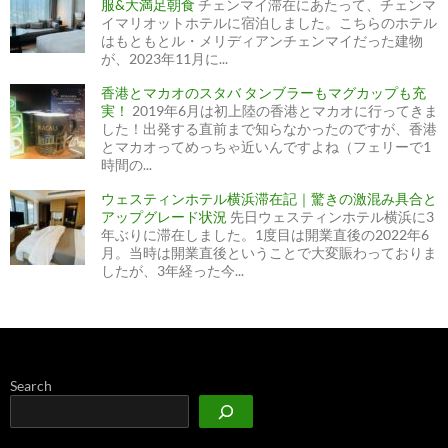
服&大満足朝食
チェンマイ滞在にあたって、チェンマ
イマリオットホテルに宿泊しました。こちらのホテル
はもともとル・メリディアンチェンマイだった建物
が、2023年11月に...
香港とマカオのスタバ タンブラーもマグカップも充
実！
2019年6月は初上陸の香港とマカオに行ってきま
した！出発する直前まで知らなかったのですが、香港
とマカオってめっちゃ近いんですよね（フェリーで1
時間の...
ウェスティンホテル横浜滞在記｜驚きの激混み具合と
アップグレード状況
先日ウェスティンホテル横浜に3
年ぶりに滞在しました。1度目は開業直後の2022年6
月。当時は開業直後ということで大変賑わっておりま
したが、3年経った今...
Search