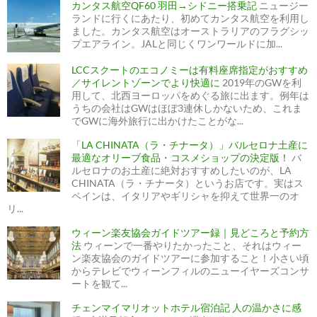
カンタス航空QF60 羽田→シドニー搭乗記
ニュージー
ランドに行くにあたり、初めてカンタス航空を利用し
ました。カンタス航空はオーストラリアのフラグシッ
プエアライン。JALと同じくワンワールドに加...
LCCスクートのエコノミーは有料座席指定がおすすめ
／サイレントゾーンでより快適に
2019年のGWを利
用して、北西ヨーロッパをめぐる旅に出ます。例年は
うちの会社はGWはほぼ3連休しかないため、これま
でGWに海外旅行に出かけたことがな...
「LA CHINATA（ラ・チナータ）」バルセロナ土産に
最適なオリーブ食品・コスメショップの決定版！
バ
ルセロナのお土産に絶対おすすめしたいのが、LA
CHINATA（ラ・チナータ）というお店です。実はス
ペインは、イタリアやギリシャを抑えて世界一のオ
リ...
ウィーン楽友協会ガイドツアー録｜見どころと予約方
法
ウィーンで一番やりたかったこと、それはウィー
ン楽友協会のガイドツアーに参加すること！小さい頃
からテレビでウィーンフィルのニューイヤーズコンサ
ートを観て...
チェンマイマリオットホテル宿泊記 人の温かさに感