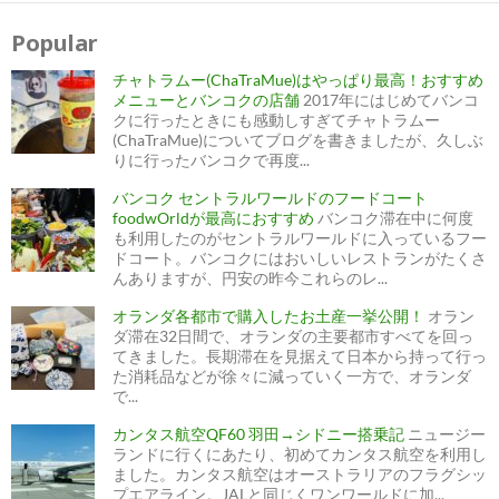
Popular
チャトラムー(ChaTraMue)はやっぱり最高！おすすめ
メニューとバンコクの店舗
2017年にはじめてバンコ
クに行ったときにも感動しすぎてチャトラムー
(ChaTraMue)についてブログを書きましたが、久しぶ
りに行ったバンコクで再度...
バンコク セントラルワールドのフードコート
foodwOrldが最高におすすめ
バンコク滞在中に何度
も利用したのがセントラルワールドに入っているフー
ドコート。バンコクにはおいしいレストランがたくさ
んありますが、円安の昨今これらのレ...
オランダ各都市で購入したお土産一挙公開！
オラン
ダ滞在32日間で、オランダの主要都市すべてを回っ
てきました。長期滞在を見据えて日本から持って行っ
た消耗品などが徐々に減っていく一方で、オランダ
で...
カンタス航空QF60 羽田→シドニー搭乗記
ニュージー
ランドに行くにあたり、初めてカンタス航空を利用し
ました。カンタス航空はオーストラリアのフラグシッ
プエアライン。JALと同じくワンワールドに加...