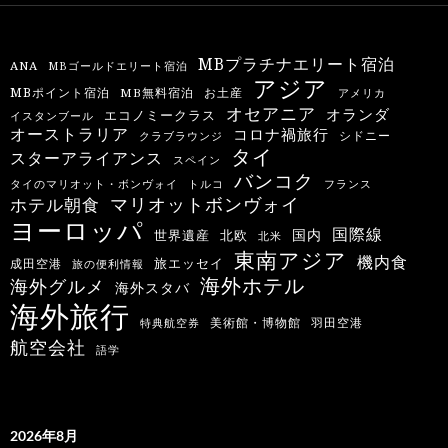
MBプラチナエリート宿泊
ANA
MBゴールドエリート宿泊
アジア
MBポイント宿泊
MB無料宿泊
お土産
アメリカ
オセアニア
オランダ
エコノミークラス
イスタンブール
オーストラリア
コロナ禍旅行
シドニー
クラブラウンジ
タイ
スターアライアンス
スペイン
バンコク
タイのマリオット・ボンヴォイ
トルコ
フランス
マリオットボンヴォイ
ホテル朝食
ヨーロッパ
国際線
国内
世界遺産
北欧
北米
東南アジア
機内食
旅エッセイ
成田空港
旅の便利情報
海外ホテル
海外グルメ
海外スタバ
海外旅行
羽田空港
美術館・博物館
特典航空券
航空会社
語学
2026年8月