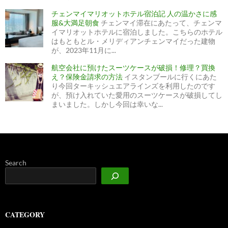
チェンマイマリオットホテル宿泊記 人の温かさに感
服&大満足朝食
チェンマイ滞在にあたって、チェンマ
イマリオットホテルに宿泊しました。こちらのホテル
はもともとル・メリディアンチェンマイだった建物
が、2023年11月に...
航空会社に預けたスーツケースが破損！修理？買換
え？保険金請求の方法
イスタンブールに行くにあた
り今回ターキッシュエアラインズを利用したのです
が、預け入れていた愛用のスーツケースが破損してし
まいました。しかし今回は幸いな...
Search
CATEGORY