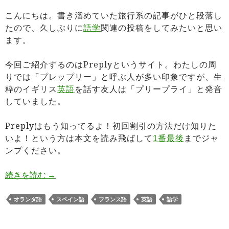
こんにちは。書き溜めていた旅行系の記事がひと段落し
たので、久しぶりに
語学
関連の投稿をしてみたいと思い
ます。
今回ご紹介するのはPreplyというサイト。わたしの周
りでは「プレップリー」と呼ぶ人が多い印象ですが、生
粋のイギリス
英語
を話す友人は「プリープライ」と発音
していました。
Preplyはもう知ってるよ！初回割引の方法だけ知りた
いよ！という方は本文を読み飛ばして
1番最後
までジャ
ンプください。
【初回70%割引】Preply（オンライン語学学習
続きを読む
→
オランダ語
スペイン語
フランス語
英語
語学