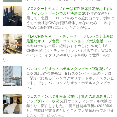
LCCスクートのエコノミーは有料座席指定がおすすめ
／サイレントゾーンでより快適に
2019年のGWを利
用して、北西ヨーロッパをめぐる旅に出ます。例年は
うちの会社はGWはほぼ3連休しかないため、これま
でGWに海外旅行に出かけたことがな...
「LA CHINATA（ラ・チナータ）」バルセロナ土産に
最適なオリーブ食品・コスメショップの決定版！
バ
ルセロナのお土産に絶対おすすめしたいのが、LA
CHINATA（ラ・チナータ）というお店です。実はス
ペインは、イタリアやギリシャを抑えて世界一のオ
リ...
バンコクマリオットホテルスクンビット宿泊記
バン
コク3日目の滞在先は、BTSスクンビット線のトンロ
ー駅そばにある「バンコクマリオットホテルスクンビ
ット」です。バンコクマリオットホテルスクンビッ
ト...
ウェスティンホテル横浜滞在記｜驚きの激混み具合と
アップグレード状況
先日ウェスティンホテル横浜に3
年ぶりに滞在しました。1度目は開業直後の2022年6
月。当時は開業直後ということで大変賑わっておりま
したが、3年経った今...