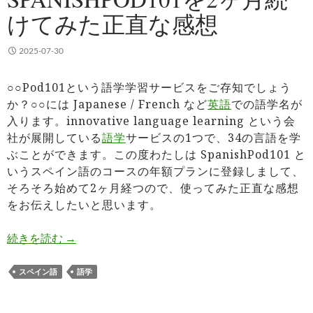
けてみた正直な感想
2025-07-30
○○Pod101という語学学習サービスをご存知でしょう
か？○○には Japanese / French など
英語
での語学名が
入ります。innovative language learning という会
社が展開している
語学
サービスの1つで、34の言語を学
ぶことができます。この度わたしは SpanishPod101 と
いうスペイン語のコースの年額プランに登録しまして、
そろそろ始めて2ヶ月経つので、使ってみた正直な感想
をお伝えしたいと思います。
SpanishPod101を2ヶ月続けてみた正直な感想
続きを読む
→
スペイン語
語学