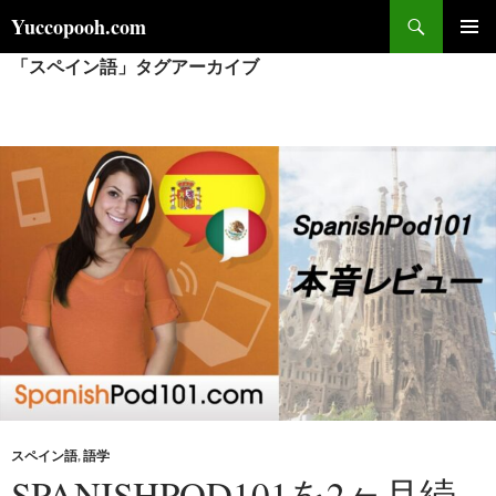
コ
検
Yuccopooh.com
ン
索
「スペイン語」タグアーカイブ
メインメ
テ
ニュー
ン
ツ
へ
ス
キ
ッ
プ
スペイン語
,
語学
SPANISHPOD101を2ヶ月続