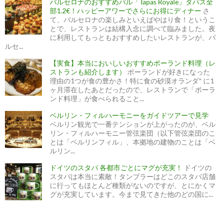
バルセロナのおすすめバル「Tapas Royale」タパス全
部1.2€！ハッピーアワーでさらにお得にディナー
さ
て、バルセロナの楽しみといえばやはり食！というこ
とで、レストランは結構入念に調べて臨みました。夜
に利用してもっともおすすめしたいレストランが、バ
ルセ...
【実食】本当においしいおすすめポーランド料理（レ
ストランも紹介します）
ポーランドが好きになった
理由の1つが食の豊かさ！特に食の砂漠オランダ* に1
ヶ月滞在したあとだったので、レストランで「ポーラ
ンド料理」が食べられること...
ベルリン・フィルハーモニーをガイドツアーで見学
ベルリン観光で一番テンションが上がったのが、ベル
リン・フィルハーモニー管弦楽団（以下管弦楽団のこ
とは「ベルリンフィル」、本拠地の建物のことは「ベ
ルリン...
ドイツのスタバ 各都市ごとにマグが充実！
ドイツの
スタバは本当に素敵！タンブラーはどこのスタバ店舗
に行ってもほとんど種類がないのですが、とにかくマ
グが充実しています。今まで見てきた他のどの国に...