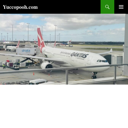
コ
検
Yuccopooh.com
ン
索
メインメ
テ
ニュー
ン
ツ
へ
ス
キ
ッ
プ