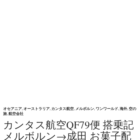
オセアニア
,
オーストラリア
,
カンタス航空
,
メルボルン
,
ワンワールド
,
海外
,
空の
旅
,
航空会社
カンタス航空QF79便 搭乗記
メルボルン→成田 お菓子配