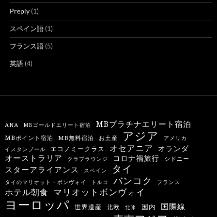
Preply
(1)
スペイン語
(1)
フランス語
(5)
英語
(4)
MBプラチナエリート宿泊
ANA
MBゴールドエリート宿泊
アジア
MBポイント宿泊
MB無料宿泊
お土産
アメリカ
オセアニア
オランダ
エコノミークラス
イスタンブール
オーストラリア
コロナ禍旅行
シドニー
クラブラウンジ
タイ
スターアライアンス
スペイン
バンコク
タイのマリオット・ボンヴォイ
トルコ
フランス
マリオットボンヴォイ
ホテル朝食
ヨーロッパ
国際線
国内
世界遺産
北欧
北米