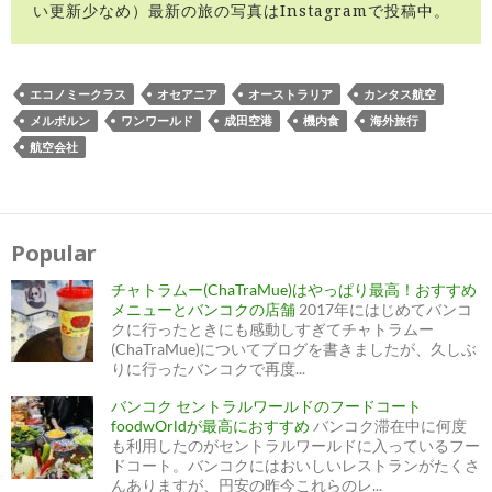
い更新少なめ）最新の旅の写真はInstagramで投稿中。
エコノミークラス
オセアニア
オーストラリア
カンタス航空
メルボルン
ワンワールド
成田空港
機内食
海外旅行
航空会社
投
稿
ナ
Popular
ビ
ゲ
ー
チャトラムー(ChaTraMue)はやっぱり最高！おすすめ
シ
ョ
メニューとバンコクの店舗
2017年にはじめてバンコ
ン
クに行ったときにも感動しすぎてチャトラムー
(ChaTraMue)についてブログを書きましたが、久しぶ
りに行ったバンコクで再度...
バンコク セントラルワールドのフードコート
foodwOrldが最高におすすめ
バンコク滞在中に何度
も利用したのがセントラルワールドに入っているフー
ドコート。バンコクにはおいしいレストランがたくさ
んありますが、円安の昨今これらのレ...