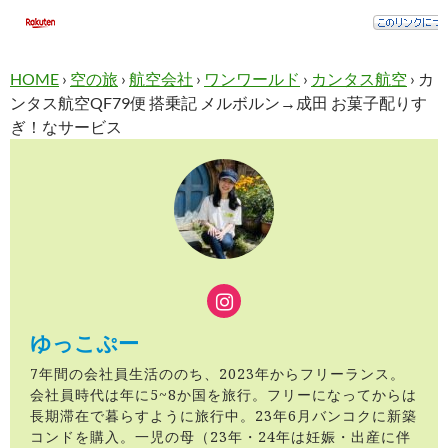
HOME
›
空の旅
›
航空会社
›
ワンワールド
›
カンタス航空
›
カ
ンタス航空QF79便 搭乗記 メルボルン→成田 お菓子配りす
ぎ！なサービス
ゆっこぷー
7年間の会社員生活ののち、2023年からフリーランス。
会社員時代は年に5~8か国を旅行。フリーになってからは
長期滞在で暮らすように旅行中。23年6月バンコクに新築
コンドを購入。一児の母（23年・24年は妊娠・出産に伴