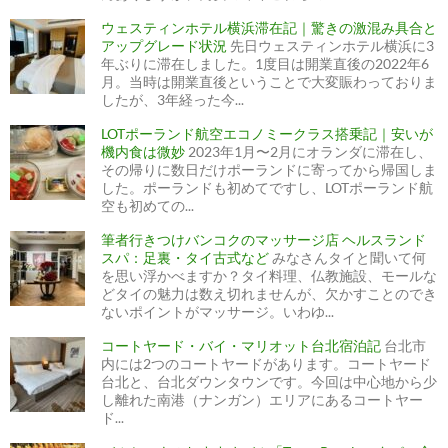
ウェスティンホテル横浜滞在記｜驚きの激混み具合と
アップグレード状況
先日ウェスティンホテル横浜に3
年ぶりに滞在しました。1度目は開業直後の2022年6
月。当時は開業直後ということで大変賑わっておりま
したが、3年経った今...
LOTポーランド航空エコノミークラス搭乗記｜安いが
機内食は微妙
2023年1月〜2月にオランダに滞在し、
その帰りに数日だけポーランドに寄ってから帰国しま
した。ポーランドも初めてですし、LOTポーランド航
空も初めての...
筆者行きつけバンコクのマッサージ店 ヘルスランド
スパ：足裏・タイ古式など
みなさんタイと聞いて何
を思い浮かべますか？タイ料理、仏教施設、モールな
どタイの魅力は数え切れませんが、欠かすことのでき
ないポイントがマッサージ。いわゆ...
コートヤード・バイ・マリオット台北宿泊記
台北市
内には2つのコートヤードがあります。コートヤード
台北と、台北ダウンタウンです。今回は中心地から少
し離れた南港（ナンガン）エリアにあるコートヤー
ド...