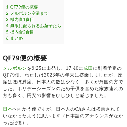
1.
QF79便の概要
2.
メルボルン空港まで
3.
機内食1食目
4.
無限に配られるお菓子たち
5.
機内食2食目
6.
まとめ
QF79便の概要
メルボルン
を9:25に出発し、17:40に
成田
に到着予定の
QF79便。わたしは2023年の年末に搭乗しましたが、座
席はほぼ満席。日本人の数は少なく、多くが外国の方で
した。ホリデーシーズンのため子供を含めた家族連れの
方も多く、円安の影響をひしひしと感じました。
日本
へ向かう便ですが、日本人のCAさんは搭乗されて
いなかったように思います（日本語のアナウンスがなか
った記憶）。