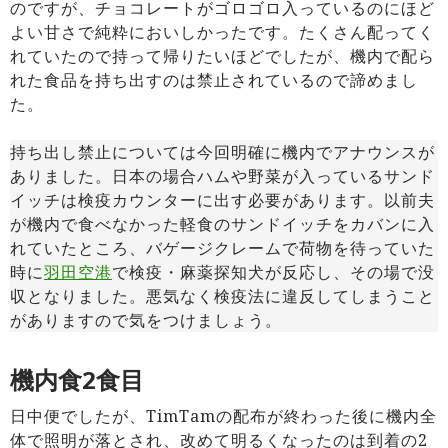
のですが、チョコレートがゴロゴロ入っているのにほど
よい甘さで純粋においしかったです。たくさん配ってく
れていたので持って帰りたいほどでしたが、機内で配ら
れた食品を持ち出すのは禁止されているので諦めまし
た。
持ち出し禁止については今回明確に機内でアナウンスが
ありました。日本の場合ハムや野菜が入っているサンド
イッチは検疫カウンターに出す必要があります。以前夫
が機内で食べなかった軽食のサンドイッチをカバンに入
れていたところ、バゲージクレームで荷物を待っていた
時に
羽田空港
で検疫・麻薬探知犬が反応し、その場で没
収となりました。悪気なく検疫法に違反してしまうこと
がありますので気をつけましょう。
機内食2食目
日中便でしたが、TimTamの配布が終わった後に機内全
体で照明が落とされ、改めて明るくなったのは到着の2