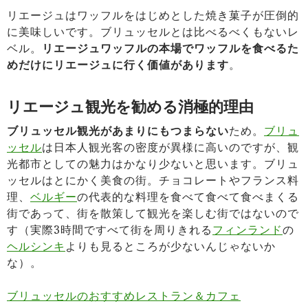
リエージュはワッフルをはじめとした焼き菓子が圧倒的
に美味しいです。ブリュッセルとは比べるべくもないレ
ベル。
リエージュワッフルの本場でワッフルを食べるた
めだけにリエージュに行く価値があります
。
リエージュ観光を勧める消極的理由
ブリュッセル観光があまりにもつまらない
ため。
ブリュ
ッセル
は日本人観光客の密度が異様に高いのですが、観
光都市としての魅力はかなり少ないと思います。ブリュ
ッセルはとにかく美食の街。チョコレートやフランス料
理、
ベルギー
の代表的な料理を食べて食べて食べまくる
街であって、街を散策して観光を楽しむ街ではないので
す（実際3時間ですべて街を周りきれる
フィンランド
の
ヘルシンキ
よりも見るところが少ないんじゃないか
な）。
ブリュッセルのおすすめレストラン＆カフェ