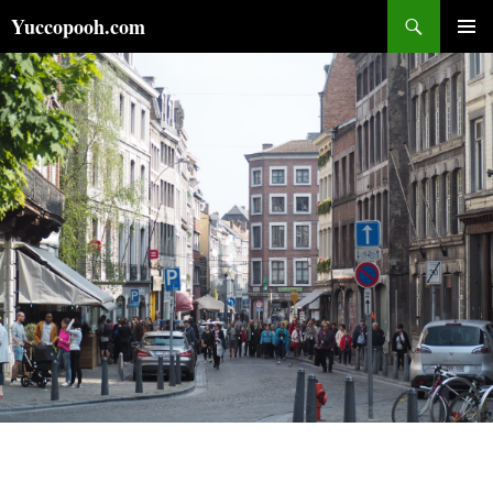
コ
検
Yuccopooh.com
ン
索
メインメ
テ
ニュー
ン
ツ
へ
ス
キ
ッ
プ