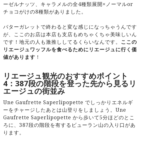
ーゼルナッツ、キャラメルの全4種類展開×ノーマルor
チョコがけの8種類がありました。
バターガレットで終わると変な感じになっちゃうんです
が、ここのお店は本店も支店もめちゃくちゃ美味しいん
です！地元の人も激推ししてるくらいなんです。
ここの
リエージュワッフルを食べるためにリエージュに行く価
値があります
！
リエージュ観光のおすすめポイント
4：387段の階段を登った先から見るリ
エージュの街並み
Une Gaufrette Saperlipopette でしっかりエネルギ
ーをチャージしたあとは山登りをしましょう。Une
Gaufrette Saperlipopette から歩いて5分ほどのとこ
ろに、387段の階段を有するビューラン山の入り口があ
ります。