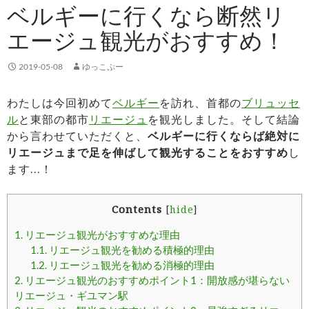
ベルギーに行くなら断然リ
エージュ観光がおすすめ！
2019-05-08
ゆっこぷー
わたしは今回初めて
ベルギー
を訪れ、首都の
ブリュッセ
ル
と東部の都市
リエージュ
を観光しました。そして結論
から言わせていただくと、
ベルギーに行くならば絶対に
リエージュまで足を伸ばして観光することをおすすめ
し
ます…！
Contents
[
hide
]
1.
リエージュ観光がおすすめな理由
1.1.
リエージュ観光を勧める積極的理由
1.2.
リエージュ観光を勧める消極的理由
2.
リエージュ観光のおすすめポイント1：開放感が堪らない
リエージュ・ギユマン駅