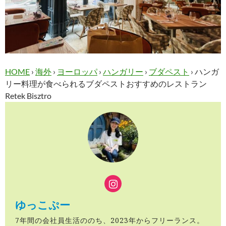
HOME
›
海外
›
ヨーロッパ
›
ハンガリー
›
ブダペスト
›
ハンガ
リー料理が食べられるブダペストおすすめのレストラン
Retek Bisztro
ゆっこぷー
7年間の会社員生活ののち、2023年からフリーランス。