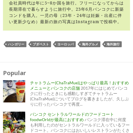
会社員時代は年に5~8か国を旅行。フリーになってからは
長期滞在で暮らすように旅行中。23年6月バンコクに新築
コンドを購入。一児の母（23年・24年は妊娠・出産に伴
い更新少なめ）最新の旅の写真はInstagramで投稿中。
ハンガリー
ブダペスト
ヨーロッパ
海外グルメ
海外旅行
投
稿
ナ
Popular
ビ
ゲ
ー
チャトラムー(ChaTraMue)はやっぱり最高！おすすめ
シ
ョ
メニューとバンコクの店舗
2017年にはじめてバンコ
ン
クに行ったときにも感動しすぎてチャトラムー
(ChaTraMue)についてブログを書きましたが、久しぶ
りに行ったバンコクで再度...
バンコク セントラルワールドのフードコート
foodwOrldが最高におすすめ
バンコク滞在中に何度
も利用したのがセントラルワールドに入っているフー
ドコート。バンコクにはおいしいレストランがたくさ