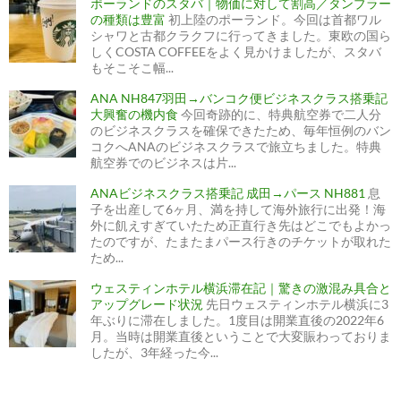
ポーランドのスタバ｜物価に対して割高／タンブラー
の種類は豊富
初上陸のポーランド。今回は首都ワル
シャワと古都クラクフに行ってきました。東欧の国ら
しくCOSTA COFFEEをよく見かけましたが、スタバ
もそこそこ幅...
ANA NH847羽田→バンコク便ビジネスクラス搭乗記
大興奮の機内食
今回奇跡的に、特典航空券で二人分
のビジネスクラスを確保できたため、毎年恒例のバン
コクへANAのビジネスクラスで旅立ちました。特典
航空券でのビジネスは片...
ANAビジネスクラス搭乗記 成田→パース NH881
息
子を出産して6ヶ月、満を持して海外旅行に出発！海
外に飢えすぎていたため正直行き先はどこでもよかっ
たのですが、たまたまパース行きのチケットが取れた
ため...
ウェスティンホテル横浜滞在記｜驚きの激混み具合と
アップグレード状況
先日ウェスティンホテル横浜に3
年ぶりに滞在しました。1度目は開業直後の2022年6
月。当時は開業直後ということで大変賑わっておりま
したが、3年経った今...