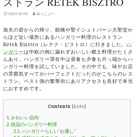
ストラン RETEK BISZTRO
2023-10-03
ゆっこぷー
漁夫の砦からの帰り、鎖橋や聖イシュトバーン大聖堂か
らほど近い場所にあるハンガリー料理のレストラン
Retek Bisztro（レテク・ビストロ）に行きました。
ハ
ンガリー
は中欧の例に漏れずおいしい郷土料理がたくさ
んあり、ハンガリー滞在中は昼食も夕食も片っ端からハ
ンガリー料理を試していました。その中でも、味やお店
の雰囲気すべてがパーフェクトだったのがこちらのレス
トラン。ペスト側の繁華街にありアクセスも良好で本当
におすすめです。
Contents
[
hide
]
1.
かわいい店内
2.
絶品のハンガリー料理
2.1.
ハンガリーらしい”お通し”