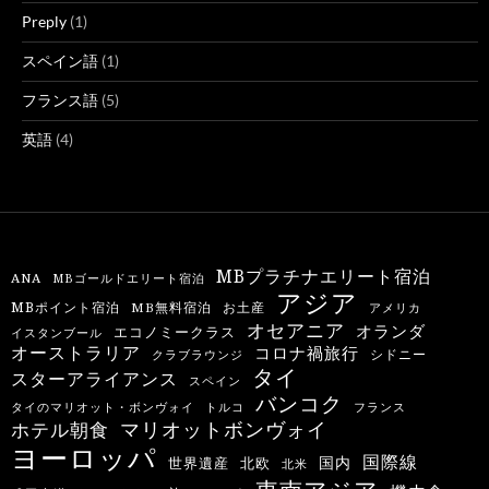
Preply
(1)
スペイン語
(1)
フランス語
(5)
英語
(4)
MBプラチナエリート宿泊
ANA
MBゴールドエリート宿泊
アジア
MBポイント宿泊
MB無料宿泊
お土産
アメリカ
オセアニア
オランダ
エコノミークラス
イスタンブール
オーストラリア
コロナ禍旅行
シドニー
クラブラウンジ
タイ
スターアライアンス
スペイン
バンコク
タイのマリオット・ボンヴォイ
トルコ
フランス
マリオットボンヴォイ
ホテル朝食
ヨーロッパ
国際線
国内
世界遺産
北欧
北米