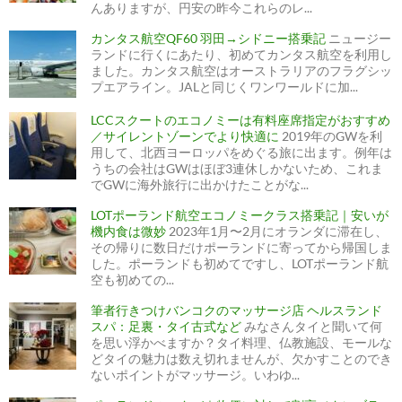
んありますが、円安の昨今これらのレ...
カンタス航空QF60 羽田→シドニー搭乗記
ニュージー
ランドに行くにあたり、初めてカンタス航空を利用し
ました。カンタス航空はオーストラリアのフラグシッ
プエアライン。JALと同じくワンワールドに加...
LCCスクートのエコノミーは有料座席指定がおすすめ
／サイレントゾーンでより快適に
2019年のGWを利
用して、北西ヨーロッパをめぐる旅に出ます。例年は
うちの会社はGWはほぼ3連休しかないため、これま
でGWに海外旅行に出かけたことがな...
LOTポーランド航空エコノミークラス搭乗記｜安いが
機内食は微妙
2023年1月〜2月にオランダに滞在し、
その帰りに数日だけポーランドに寄ってから帰国しま
した。ポーランドも初めてですし、LOTポーランド航
空も初めての...
筆者行きつけバンコクのマッサージ店 ヘルスランド
スパ：足裏・タイ古式など
みなさんタイと聞いて何
を思い浮かべますか？タイ料理、仏教施設、モールな
どタイの魅力は数え切れませんが、欠かすことのでき
ないポイントがマッサージ。いわゆ...