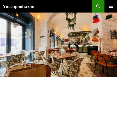
コ
検
Yuccopooh.com
ン
索
メインメ
テ
ニュー
ン
ツ
へ
ス
キ
ッ
プ