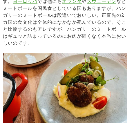
す。
ヨーロッパ
では他にも
オランダ
や
スウェーデン
など
ミートボールを国民食としている国もありますが、ハン
ガリーのミートボールは段違いでおいしい。正直先の2
カ国の食文化は全体的になかなか死んでいるので、そこ
と比較するのもアレですが、ハンガリーのミートボール
はギュッと詰まっているのにお肉が固くなく本当におい
しいのです。