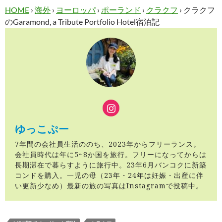
HOME
›
海外
›
ヨーロッパ
›
ポーランド
›
クラクフ
›
クラクフ
のGaramond, a Tribute Portfolio Hotel宿泊記
ゆっこぷー
7年間の会社員生活ののち、2023年からフリーランス。
会社員時代は年に5~8か国を旅行。フリーになってからは
長期滞在で暮らすように旅行中。23年6月バンコクに新築
コンドを購入。一児の母（23年・24年は妊娠・出産に伴
い更新少なめ）最新の旅の写真はInstagramで投稿中。