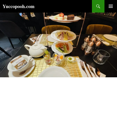
コ
検
Yuccopooh.com
ン
索
メインメ
テ
ニュー
ン
ツ
へ
ス
キ
ッ
プ