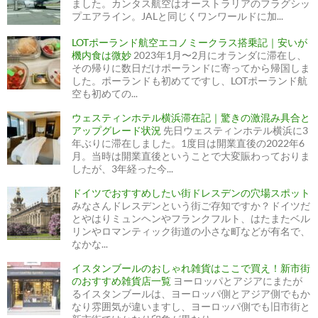
ました。カンタス航空はオーストラリアのフラグシッ
プエアライン。JALと同じくワンワールドに加...
LOTポーランド航空エコノミークラス搭乗記｜安いが
機内食は微妙
2023年1月〜2月にオランダに滞在し、
その帰りに数日だけポーランドに寄ってから帰国しま
した。ポーランドも初めてですし、LOTポーランド航
空も初めての...
ウェスティンホテル横浜滞在記｜驚きの激混み具合と
アップグレード状況
先日ウェスティンホテル横浜に3
年ぶりに滞在しました。1度目は開業直後の2022年6
月。当時は開業直後ということで大変賑わっておりま
したが、3年経った今...
ドイツでおすすめしたい街ドレスデンの穴場スポット
みなさんドレスデンという街ご存知ですか？ドイツだ
とやはりミュンヘンやフランクフルト、はたまたベル
リンやロマンティック街道の小さな町などが有名で、
なかな...
イスタンブールのおしゃれ雑貨はここで買え！新市街
のおすすめ雑貨店一覧
ヨーロッパとアジアにまたが
るイスタンブールは、ヨーロッパ側とアジア側でもか
なり雰囲気が違いますし、ヨーロッパ側でも旧市街と