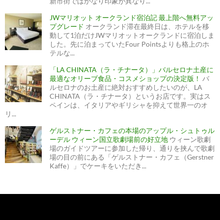
新市街ではかなり印象が異なり...
JWマリオット オークランド宿泊記 最上階へ無料アッ
プグレード
オークランド滞在最終日は、ホテルを移
動して1泊だけJWマリオットオークランドに宿泊しま
した。先に泊まっていたFour Pointsよりも格上のホ
テルな...
「LA CHINATA（ラ・チナータ）」バルセロナ土産に
最適なオリーブ食品・コスメショップの決定版！
バ
ルセロナのお土産に絶対おすすめしたいのが、LA
CHINATA（ラ・チナータ）というお店です。実はス
ペインは、イタリアやギリシャを抑えて世界一のオ
リ...
ゲルストナー・カフェの本場のアップル・シュトゥル
ーデル ウィーン国立歌劇場前の好立地
ウィーン歌劇
場のガイドツアーに参加した帰り、通りを挟んで歌劇
場の目の前にある「ゲルストナー・カフェ（Gerstner
Kaffe）」でケーキをいただき...