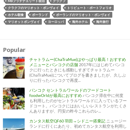
MBプラチナエリート宿泊
クラクフ
クラクフのマリオット・ボンヴォイ
トリビュート・ポートフォリオ
ホテル朝食
ポーランド
ポーランドのマリオット・ボンヴォイ
マリオットボンヴォイ
ヨーロッパ
海外ホテル
海外旅行
投
稿
ナ
Popular
ビ
ゲ
ー
チャトラムー(ChaTraMue)はやっぱり最高！おすすめ
シ
ョ
メニューとバンコクの店舗
2017年にはじめてバンコ
ン
クに行ったときにも感動しすぎてチャトラムー
(ChaTraMue)についてブログを書きましたが、久しぶ
りに行ったバンコクで再度...
バンコク セントラルワールドのフードコート
foodwOrldが最高におすすめ
バンコク滞在中に何度
も利用したのがセントラルワールドに入っているフー
ドコート。バンコクにはおいしいレストランがたくさ
んありますが、円安の昨今これらのレ...
カンタス航空QF60 羽田→シドニー搭乗記
ニュージー
ランドに行くにあたり、初めてカンタス航空を利用し