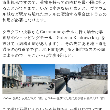
市街観光ですので、荷物を持っての移動を最小限に抑え
ることができます。いかに小さな街と言えど、ヴァヴェ
ル城など駅から離れたホテルに宿泊する場合はトラムの
利用が必要になります。
クラクフ中央駅からGaramondホテルに行く場合は駅
直結のショッピングモール「Galeria Krakowska」を
抜けて（結構距離があります）、その先にある地下道を
通るのが1番楽です。地下道を抜けると旧市街内の公園
に出るので、そこからは徒歩4分ほど。
Galeriaを外から見た写真（左）とGaleriaを抜けた先にある地下道の入口（右）
この道は石畳じゃないため荷物を引っ張りやすいです