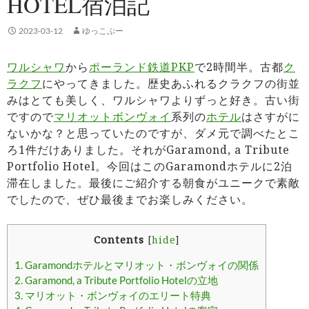
HOTEL宿泊記
2023-03-12
ゆっこぷー
ワルシャワ
から
ポーランド鉄道PKP
で2時間半。古都
ク
ラクフ
にやってきました。歴史あふれるクラクフの街並
みはとても美しく、ワルシャワよりずっと好き。古い街
ですので
マリオットボンヴォイ
系列の
ホテル
はさすがに
ないかな？と思っていたのですが、ダメ元で調べたとこ
ろ1件だけありました。それがGaramond, a Tribute
Portfolio Hotel。今回はこのGaramondホテルに2泊
滞在しました。最後にご紹介する朝食がユニークで素敵
でしたので、ぜひ最後までお楽しみください。
Contents
[
hide
]
1.
Garamondホテルとマリオット・ボンヴォイの関係
2.
Garamond, a Tribute Portfolio Hotelの立地
3.
マリオット・ボンヴォイのエリート特典