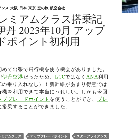
アンス
,
大阪
,
日本
,
東京
,
空の旅
,
航空会社
プレミアムクラス搭乗記
丹 2023年10月 アップ
ドポイント初利用
初めて出張で飛行機を使う機会がありました。
が
伊丹空港
だったため、
LCC
ではなく
ANA
利用
CCの乗り入れなし）！新幹線があまり得意では
行機を利用できて本当にうれしい。しかも今回
ップグレードポイント
を使うことができ、
プレ
に搭乗することができました。
Aプレミアムクラス搭乗記 羽田→伊丹 2023年10月 アップグ
レミアムクラス
アップグレードポイント
スターアライアンス