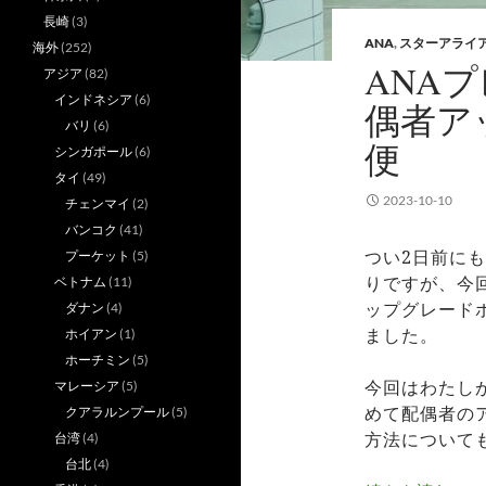
長崎
(3)
ANA
,
スターアライ
海外
(252)
ANA
アジア
(82)
インドネシア
(6)
偶者ア
バリ
(6)
便
シンガポール
(6)
タイ
(49)
2023-10-10
チェンマイ
(2)
バンコク
(41)
つい2日前にも
プーケット
(5)
りですが、今回
ベトナム
(11)
ップグレード
ダナン
(4)
ました。
ホイアン
(1)
ホーチミン
(5)
今回はわたし
マレーシア
(5)
めて配偶者の
クアラルンプール
(5)
方法について
台湾
(4)
台北
(4)