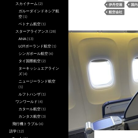
スカイチーム
(2)
伊丹空港
国内
ガルーダインドネシア航
航空会社
空
(1)
ベトナム航空
(1)
スターアライアンス
(28)
ANA
(13)
LOTポーランド航空
(1)
シンガポール航空
(6)
タイ国際航空
(2)
ターキッシュエアライン
ズ
(4)
ニュージーランド航空
(1)
ルフトハンザ
(1)
ワンワールド
(4)
カタール航空
(1)
カンタス航空
(3)
飛行機トラブル
(6)
語学
(12)