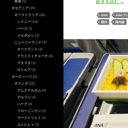
A
続きを読む
→
香港
(1)
オセアニア
(35)
オーストラリア
(26)
ANA
ANAプ
シドニー
(13)
国内
国内線
パース
(5)
メルボルン
(7)
ニュージーランド
(9)
オークランド
(2)
クライストチャーチ
(3)
マタマタ
(1)
ロトルア
(2)
ヨーロッパ
(112)
オランダ
(23)
アムステルダム
(4)
デルフト
(2)
ハーグ
(4)
フローニンゲン
(1)
マーストリヒト
(1)
ユトレヒト
(1)