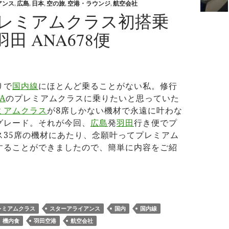
アンス
,
広島
,
日本
,
空の旅
,
空港・ラウンジ
,
航空会社
プレミアムクラス初搭乗
田 ANA678便
りで
国内線
にほとんど乗ることがない私。修行
A
のプレミアムクラスに乗りたいと思っていた
ミアムクラス
が8席しかない機材で永遠に叶わな
グレード。それが今回、
広島
発
羽田
行き便でプ
ス35席の機材にあたり、念願叶ってプレミアム
することができましたので、簡単に内容をご紹
Aプレミアムクラス初搭乗 広島→羽田 ANA678便
レミアムクラス
スターアライアンス
国内
国内線
機内食
羽田空港
航空会社