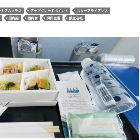
レミアムクラス
アップグレードポイント
スターアライアンス
国内線
機内食
羽田空港
航空会社