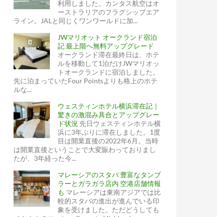
利用しました。カンタス航空はオ
ーストラリアのフラグシップエア
ライン。JALと同じくワンワールドに加...
JWマリオット オークランド宿泊
記 最上階へ無料アップグレード
オークランド滞在最終日は、ホテ
ルを移動して1泊だけJWマリオッ
トオークランドに宿泊しました。
先に泊まっていたFour Pointsよりも格上のホテ
ルな...
ウェスティンホテル横浜滞在記｜
驚きの激混み具合とアップグレー
ド状況
先日ウェスティンホテル横
浜に3年ぶりに滞在しました。1度
目は開業直後の2022年6月。当時
は開業直後ということで大変賑わっておりまし
たが、3年経った今...
マレーシアのスタバ 豊富なタンブ
ラーとガラガラ店内 空港店舗情報
も
マレーシアは東南アジアでは比
較的スタバの進出が進んでいる印
象を受けました。ただどうしても