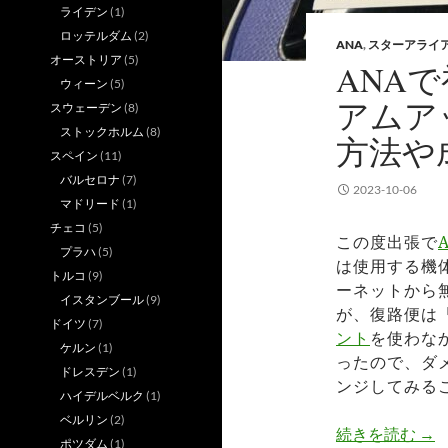
ライデン
(1)
ロッテルダム
(2)
ANA
,
スターアライ
オーストリア
(5)
ANA
ウィーン
(5)
アムア
スウェーデン
(8)
ストックホルム
(8)
方法や
スペイン
(11)
バルセロナ
(7)
2023-10-06
マドリード
(1)
チェコ
(5)
この度出張で
プラハ
(5)
は使用する機
トルコ
(9)
ーネットから
イスタンブール
(9)
が、復路便は
ドイツ
(7)
ント
を使わな
ケルン
(1)
ったので、ダ
ドレスデン
(1)
ンジしてみる
ハイデルベルク
(1)
ベルリン
(2)
A
続きを読む
→
ポツダム
(1)