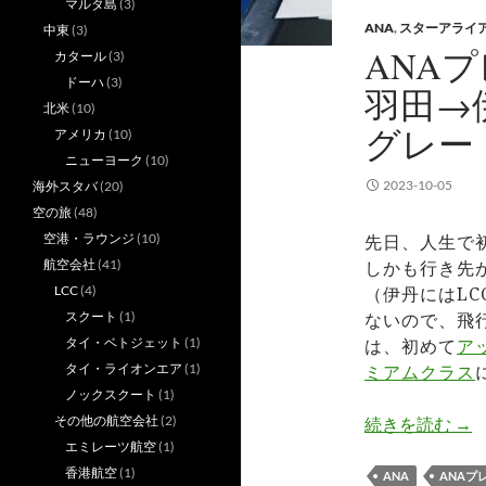
マルタ島
(3)
ANA
,
スターアライ
中東
(3)
ANA
カタール
(3)
ドーハ
(3)
羽田→伊
北米
(10)
グレー
アメリカ
(10)
ニューヨーク
(10)
2023-10-05
海外スタバ
(20)
空の旅
(48)
空港・ラウンジ
(10)
先日、人生で
航空会社
(41)
しかも行き先
LCC
(4)
（伊丹にはL
スクート
(1)
ないので、飛
タイ・ベトジェット
(1)
は、初めて
ア
タイ・ライオンエア
(1)
ミアムクラス
ノックスクート
(1)
その他の航空会社
(2)
AN
続きを読む
→
エミレーツ航空
(1)
香港航空
(1)
ANA
ANAプ