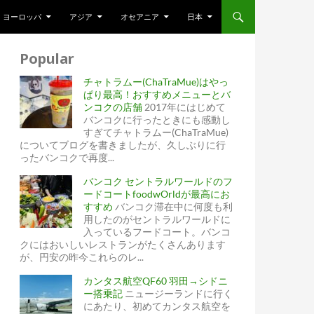
ヨーロッパ
アジア
オセアニア
日本
Popular
チャトラムー(ChaTraMue)はやっ
ぱり最高！おすすめメニューとバ
ンコクの店舗
2017年にはじめて
バンコクに行ったときにも感動し
すぎてチャトラムー(ChaTraMue)
についてブログを書きましたが、久しぶりに行
ったバンコクで再度...
バンコク セントラルワールドのフ
ードコートfoodwOrldが最高にお
すすめ
バンコク滞在中に何度も利
用したのがセントラルワールドに
入っているフードコート。バンコ
クにはおいしいレストランがたくさんあります
が、円安の昨今これらのレ...
カンタス航空QF60 羽田→シドニ
ー搭乗記
ニュージーランドに行く
にあたり、初めてカンタス航空を