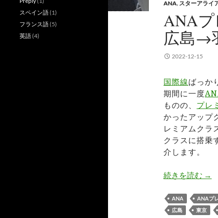
Preply
(1)
ANA
,
スターアライ
スペイン語
(1)
ANA
フランス語
(5)
広島→羽
英語
(4)
2022-12-15
国際線
ばっか
期間に一度
AN
ものの、
プレ
かったアップ
レミアムクラ
クラスに搭乗
介します。
AN
続きを読む
→
ANA
ANAプ
広島
東京