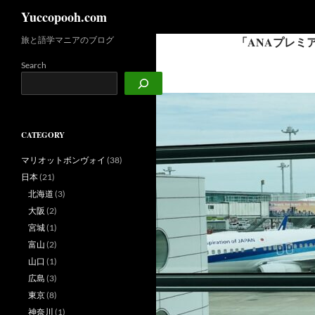
検
Yuccopooh.com
索
旅と語学マニアのブログ
「ANAプレミ
コ
ン
Search
テ
ン
ツ
へ
CATEGORY
ス
キ
マリオットボンヴォイ
(38)
ッ
日本
(21)
プ
北海道
(3)
大阪
(2)
宮城
(1)
富山
(2)
山口
(1)
広島
(3)
東京
(8)
神奈川
(1)