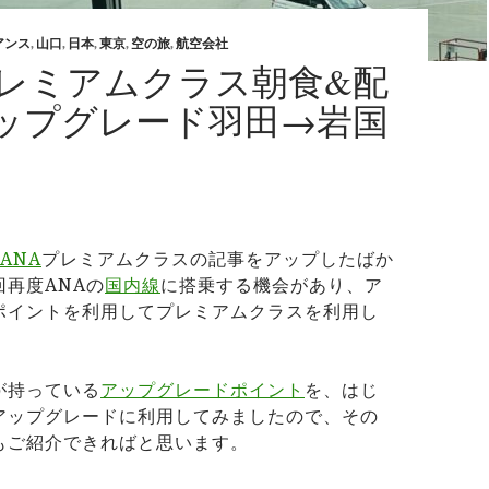
アンス
,
山口
,
日本
,
東京
,
空の旅
,
航空会社
プレミアムクラス朝食&配
ップグレード羽田→岩国
ANA
プレミアムクラスの記事をアップしたばか
再度ANAの
国内線
に搭乗する機会があり、ア
ポイントを利用してプレミアムクラスを利用し
が持っている
アップグレードポイント
を、はじ
アップグレードに利用してみましたので、その
もご紹介できればと思います。