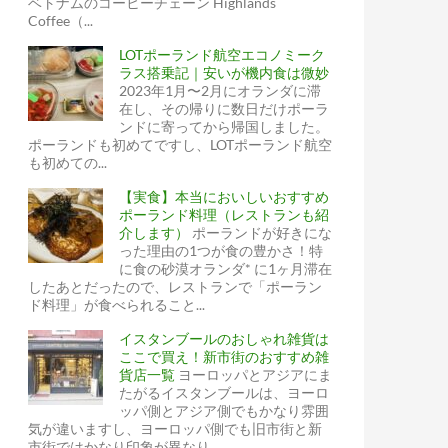
ベトナムのコーヒーチェーン Highlands
Coffee（...
LOTポーランド航空エコノミーク
ラス搭乗記｜安いが機内食は微妙
2023年1月〜2月にオランダに滞
在し、その帰りに数日だけポーラ
ンドに寄ってから帰国しました。
ポーランドも初めてですし、LOTポーランド航空
も初めての...
【実食】本当においしいおすすめ
ポーランド料理（レストランも紹
介します）
ポーランドが好きにな
った理由の1つが食の豊かさ！特
に食の砂漠オランダ* に1ヶ月滞在
したあとだったので、レストランで「ポーラン
ド料理」が食べられること...
イスタンブールのおしゃれ雑貨は
ここで買え！新市街のおすすめ雑
貨店一覧
ヨーロッパとアジアにま
たがるイスタンブールは、ヨーロ
ッパ側とアジア側でもかなり雰囲
気が違いますし、ヨーロッパ側でも旧市街と新
市街ではかなり印象が異なり...