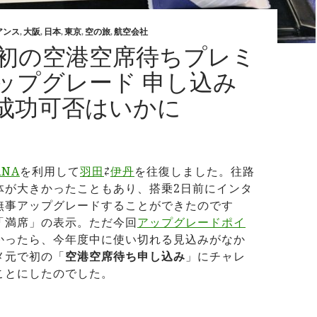
アンス
,
大阪
,
日本
,
東京
,
空の旅
,
航空会社
で初の空港空席待ちプレミ
ップグレード 申し込み
成功可否はいかに
ANA
を利用して
羽田
⇄
伊丹
を往復しました。往路
体が大きかったこともあり、搭乗2日前にインタ
無事アップグレードすることができたのです
「満席」の表示。ただ今回
アップグレードポイ
かったら、今年度中に使い切れる見込みがなか
メ元で初の「
空港空席待ち申し込み
」にチャレ
ことにしたのでした。
NAで初の空港空席待ちプレミアムアップグレード 申し込み方法