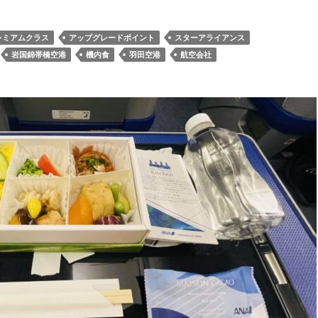
NAプレミアムクラス朝食&配偶者アップグレード羽田→岩国便
レミアムクラス
アップグレードポイント
スターアライアンス
岩国錦帯橋空港
機内食
羽田空港
航空会社