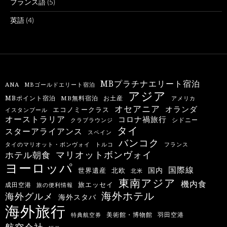
フランス語
(5)
英語
(4)
MBプラチナエリート宿泊
ANA
MBゴールドエリート宿泊
アジア
MBポイント宿泊
MB無料宿泊
お土産
アメリカ
オセアニア
オランダ
エコノミークラス
イスタンブール
オーストラリア
コロナ禍旅行
シドニー
クラブラウンジ
タイ
スターアライアンス
スペイン
バンコク
タイのマリオット・ボンヴォイ
トルコ
フランス
マリオットボンヴォイ
ホテル朝食
ヨーロッパ
国際線
国内
世界遺産
北欧
北米
東南アジア
機内食
旅エッセイ
成田空港
旅の便利情報
海外ホテル
海外グルメ
海外スタバ
海外旅行
羽田空港
美術館・博物館
特典航空券
航空会社