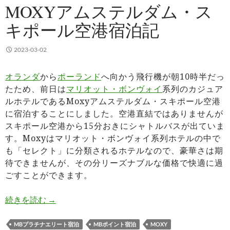
MOXYアムステルダム・ス
キポール空港宿泊記
2023-03-02
オランダ
から
ポーランド
へ向かう飛行機が朝10時半だっ
たため、前日は
マリオット・ボンヴォイ
系列のカジュア
ルホテルであるMoxyアムステルダム・スキポール空港
に宿泊することにしました。空港直結ではありませんが
スキポール空港から15分おきにシャトルバスが出ていま
す。Moxyはマリオット・ボンヴォイ系列ホテルの中で
も「セレクト」に分類されるホテルなので、豪華さは期
待できませんが、その分リーズナブルな価格で快適に過
ごすことができます。
Moxyアムステルダム・スキポール空港宿泊記
続きを読む
→
MBプラチナエリート宿泊
MBポイント宿泊
MOXY