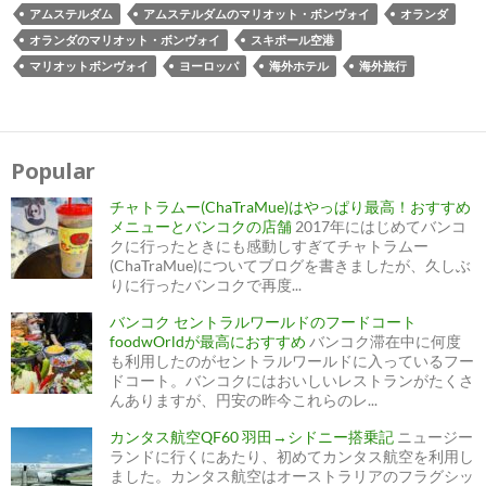
アムステルダム
アムステルダムのマリオット・ボンヴォイ
オランダ
オランダのマリオット・ボンヴォイ
スキポール空港
マリオットボンヴォイ
ヨーロッパ
海外ホテル
海外旅行
Popular
チャトラムー(ChaTraMue)はやっぱり最高！おすすめ
メニューとバンコクの店舗
2017年にはじめてバンコ
クに行ったときにも感動しすぎてチャトラムー
(ChaTraMue)についてブログを書きましたが、久しぶ
りに行ったバンコクで再度...
バンコク セントラルワールドのフードコート
foodwOrldが最高におすすめ
バンコク滞在中に何度
も利用したのがセントラルワールドに入っているフー
ドコート。バンコクにはおいしいレストランがたくさ
んありますが、円安の昨今これらのレ...
カンタス航空QF60 羽田→シドニー搭乗記
ニュージー
ランドに行くにあたり、初めてカンタス航空を利用し
ました。カンタス航空はオーストラリアのフラグシッ