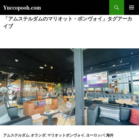
コ
検
Yuccopooh.com
ン
索
「アムステルダムのマリオット・ボンヴォイ」タグアーカ
メインメ
テ
ニュー
イブ
ン
ツ
へ
ス
キ
ッ
プ
アムステルダム
,
オランダ
,
マリオットボンヴォイ
,
ヨーロッパ
,
海外