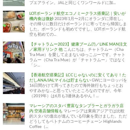
プエアライン。JALと同じくワンワールドに加...
LOTポーランド航空エコノミークラス搭乗記｜安いが
機内食は微妙
2023年1月〜2月にオランダに滞在し、
その帰りに数日だけポーランドに寄ってから帰国しま
した。ポーランドも初めてですし、LOTポーランド航
空も初めての...
【チャトラムー2023】健康ブーム(?)／LINE MAN注文
／家用ドリンク 他
こんにちは、チャトラムー（Cha
Tra Mue）を愛して止まないゆっこぷーです。チャト
ラムー（Cha Tra Mue）が「チャトラムー」ではなく
「シ...
【香港航空搭乗記】LCCじゃないのに安くてあり！た
だしANA/JALマイルは貯まらない
GWにヨーロッパを
16日間かけて周ってきたので海外旅行もちょっとお
やすみかな…と思っていたところなのですが、今年
（2019年）は6月も3連休あるやん！...
マレーシアのスタバ 豊富なタンブラーとガラガラ店
内 空港店舗情報も
マレーシアは東南アジアでは比較
的スタバの進出が進んでいる印象を受けました。ただ
どうしてもベトナムのコーヒーチェーン Highlands
Coffee（...