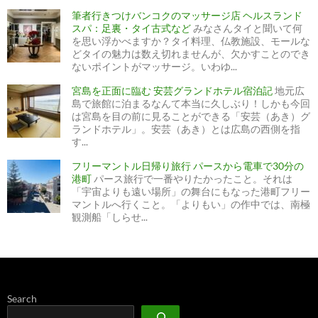
筆者行きつけバンコクのマッサージ店 ヘルスランド
スパ：足裏・タイ古式など
みなさんタイと聞いて何
を思い浮かべますか？タイ料理、仏教施設、モールな
どタイの魅力は数え切れませんが、欠かすことのでき
ないポイントがマッサージ。いわゆ...
宮島を正面に臨む 安芸グランドホテル宿泊記
地元広
島で旅館に泊まるなんて本当に久しぶり！しかも今回
は宮島を目の前に見ることができる「安芸（あき）グ
ランドホテル」。安芸（あき）とは広島の西側を指
す...
フリーマントル日帰り旅行 パースから電車で30分の
港町
パース旅行で一番やりたかったこと。それは
「宇宙よりも遠い場所」の舞台にもなった港町フリー
マントルへ行くこと。「よりもい」の作中では、南極
観測船「しらせ...
Search