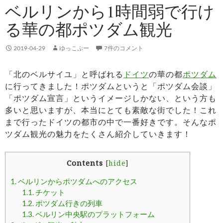
ベルリンから1時間弱で行け
る華の都ポツダム観光
2019-04-29
ゆっこぷー
7件のコメント
「北のベルサイユ」と呼ばれる
ドイツ
の華の都
ポツダム
に行ってきました！ポツダムというと「ポツダム会談」
「ポツダム宣言」というイメージしかない、という方も
多いと思いますが、本当にとても素敵な街でした！これ
まで行ったドイツの都市の中で一番好きです。そんなポ
ツダム観光の魅力をたくさん紹介していきます！
Contents
[
hide
]
1.
ベルリンからポツダムへのアクセス
1.1.
チケット
1.2.
ポツダム行きの列車
1.3.
ベルリン中央駅のプラットフォーム