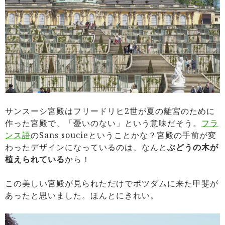
サンスーシ宮殿はフリードリヒ2世が夏の離宮のために
作った宮殿で、「憂いのない」という意味だそう。
フラ
ンス語
のSans soucieということかな？宮殿の手前が変
わったデザインになっているのは、なんと
ぶどうの木が
植えられている
から！
この美しい宮殿が見られただけでポツダムに来た甲斐が
あったと思いました。ほんとにきれい。