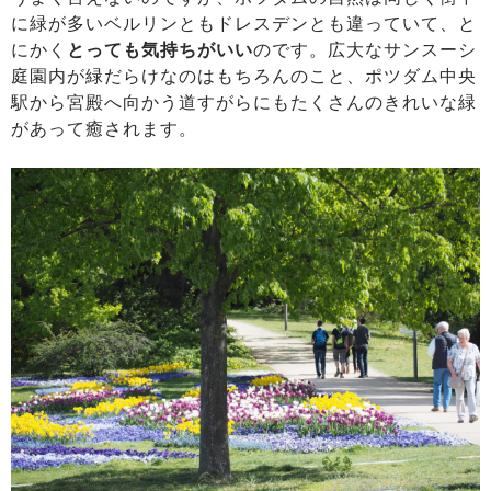
に緑が多いベルリンともドレスデンとも違っていて、と
にかく
とっても気持ちがいい
のです。広大なサンスーシ
庭園内が緑だらけなのはもちろんのこと、ポツダム中央
駅から宮殿へ向かう道すがらにもたくさんのきれいな緑
があって癒されます。