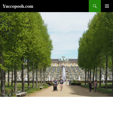
コ
検
Yuccopooh.com
ン
索
メインメ
テ
ニュー
ン
ツ
へ
ス
キ
ッ
プ