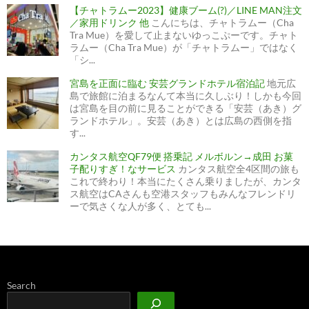
【チャトラムー2023】健康ブーム(?)／LINE MAN注文
／家用ドリンク 他
こんにちは、チャトラムー（Cha
Tra Mue）を愛して止まないゆっこぷーです。チャト
ラムー（Cha Tra Mue）が「チャトラムー」ではなく
「シ...
宮島を正面に臨む 安芸グランドホテル宿泊記
地元広
島で旅館に泊まるなんて本当に久しぶり！しかも今回
は宮島を目の前に見ることができる「安芸（あき）グ
ランドホテル」。安芸（あき）とは広島の西側を指
す...
カンタス航空QF79便 搭乗記 メルボルン→成田 お菓
子配りすぎ！なサービス
カンタス航空全4区間の旅も
これで終わり！本当にたくさん乗りましたが、カンタ
ス航空はCAさんも空港スタッフもみんなフレンドリ
ーで気さくな人が多く、とても...
Search