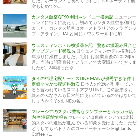
した。ポーランドも初めてですし、LOTポーランド航
空も初めての...
カンタス航空QF60 羽田→シドニー搭乗記
ニュージー
ランドに行くにあたり、初めてカンタス航空を利用し
ました。カンタス航空はオーストラリアのフラグシッ
プエアライン。JALと同じくワンワールドに加...
ウェスティンホテル横浜滞在記｜驚きの激混み具合と
アップグレード状況
先日ウェスティンホテル横浜に3
年ぶりに滞在しました。1度目は開業直後の2022年6
月。当時は開業直後ということで大変賑わっておりま
したが、3年経った今...
タイの料理宅配サービスLINE MANが優秀すぎる件｜
定価ママかつ配送料激安
日本人の92%が利用してい
ると言われているスマホアプリLINE。この記事をお
読みのみなさんも日常的に使われているのではないで
しょうか？そのLINEの名...
マレーシアのスタバ 豊富なタンブラーとガラガラ店
内 空港店舗情報も
マレーシアは東南アジアでは比較
的スタバの進出が進んでいる印象を受けました。ただ
どうしてもベトナムのコーヒーチェーン Highlands
Coffee（...