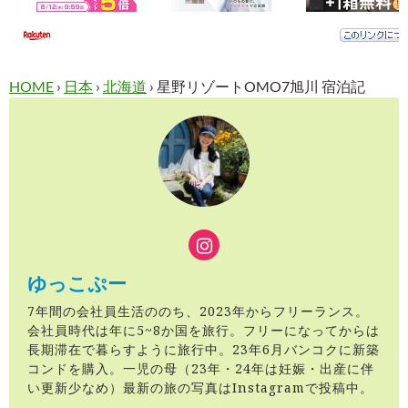
HOME
›
日本
›
北海道
›
星野リゾートOMO7旭川 宿泊記
ゆっこぷー
7年間の会社員生活ののち、2023年からフリーランス。
会社員時代は年に5~8か国を旅行。フリーになってからは
長期滞在で暮らすように旅行中。23年6月バンコクに新築
コンドを購入。一児の母（23年・24年は妊娠・出産に伴
い更新少なめ）最新の旅の写真はInstagramで投稿中。