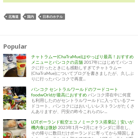
北海道
国内
日本のホテル
投
稿
ナ
Popular
ビ
ゲ
ー
チャトラムー(ChaTraMue)はやっぱり最高！おすすめ
シ
ョ
メニューとバンコクの店舗
2017年にはじめてバンコ
ン
クに行ったときにも感動しすぎてチャトラムー
(ChaTraMue)についてブログを書きましたが、久しぶ
りに行ったバンコクで再度...
バンコク セントラルワールドのフードコート
foodwOrldが最高におすすめ
バンコク滞在中に何度
も利用したのがセントラルワールドに入っているフー
ドコート。バンコクにはおいしいレストランがたくさ
んありますが、円安の昨今これらのレ...
LOTポーランド航空エコノミークラス搭乗記｜安いが
機内食は微妙
2023年1月〜2月にオランダに滞在し、
その帰りに数日だけポーランドに寄ってから帰国しま