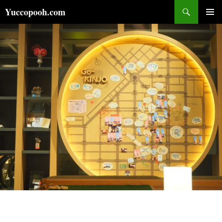
コ
検
Yuccopooh.com
ン
索
メインメ
テ
ニュー
ン
ツ
へ
ス
キ
ッ
プ