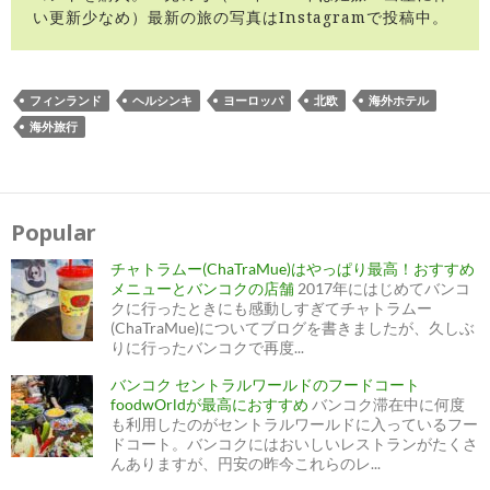
い更新少なめ）最新の旅の写真はInstagramで投稿中。
フィンランド
ヘルシンキ
ヨーロッパ
北欧
海外ホテル
海外旅行
投
稿
ナ
Popular
ビ
ゲ
ー
チャトラムー(ChaTraMue)はやっぱり最高！おすすめ
シ
ョ
メニューとバンコクの店舗
2017年にはじめてバンコ
ン
クに行ったときにも感動しすぎてチャトラムー
(ChaTraMue)についてブログを書きましたが、久しぶ
りに行ったバンコクで再度...
バンコク セントラルワールドのフードコート
foodwOrldが最高におすすめ
バンコク滞在中に何度
も利用したのがセントラルワールドに入っているフー
ドコート。バンコクにはおいしいレストランがたくさ
んありますが、円安の昨今これらのレ...