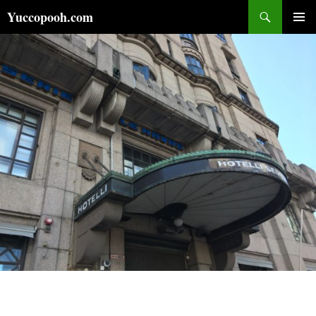
コ
検
Yuccopooh.com
ン
索
メインメ
テ
ニュー
ン
ツ
へ
ス
キ
ッ
プ