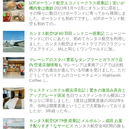
LOTポーランド航空エコノミークラス搭乗記｜安いが
機内食は微妙
2023年1月〜2月にオランダに滞在し、
その帰りに数日だけポーランドに寄ってから帰国しま
した。ポーランドも初めてですし、LOTポーランド航
空も初めての...
カンタス航空QF60 羽田→シドニー搭乗記
ニュージー
ランドに行くにあたり、初めてカンタス航空を利用し
ました。カンタス航空はオーストラリアのフラグシッ
プエアライン。JALと同じくワンワールドに加...
マレーシアのスタバ 豊富なタンブラーとガラガラ店
内 空港店舗情報も
マレーシアは東南アジアでは比較
的スタバの進出が進んでいる印象を受けました。ただ
どうしてもベトナムのコーヒーチェーン Highlands
Coffee（...
ウェスティンホテル横浜滞在記｜驚きの激混み具合と
アップグレード状況
先日ウェスティンホテル横浜に3
年ぶりに滞在しました。1度目は開業直後の2022年6
月。当時は開業直後ということで大変賑わっておりま
したが、3年経った今...
カンタス航空QF79便 搭乗記 メルボルン→成田 お菓
子配りすぎ！なサービス
カンタス航空全4区間の旅も