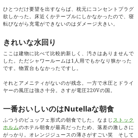
ひとつだけ要望を出すならば、枕元にコンセントプラグ
欲しかった。床近くかテーブルにしかなかったので、寝
転びながら充電ができないのはダメージ大きい。
きれいな水回り
ここは建物に比べて比較的新しく、汚さはありませんで
した。
ただシャワールームは1人用でもかなり狭かった
です。
物置台もなかったですし。
それとアメニティがないのが残念。一方で水圧とドライ
ヤーの風圧は強さ十分。さすが電圧220Vの国。
一番おいしいのはNutellaな朝食
ふつうのビュッフェ形式の朝食でした。なまじ
ストック
ホルム
のホテル朝食が最高だったため、落差の激しさに
がっかり。オレンジジュースの薄さがすごい笑 そして