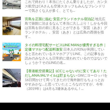
これで終わり！本当にたくさん乗りましたが、カンタ
ス航空はCAさんも空港スタッフもみんなフレンドリ
ーで気さくな人が多く、とても...
宮島を正面に臨む 安芸グランドホテル宿泊記
地元広
島で旅館に泊まるなんて本当に久しぶり！しかも今回
は宮島を目の前に見ることができる「安芸（あき）グ
ランドホテル」。安芸（あき）とは広島の西側を指
す...
タイの料理宅配サービスLINE MANが優秀すぎる件｜
定価ママかつ配送料激安
日本人の92%が利用してい
ると言われているスマホアプリLINE。この記事をお
読みのみなさんも日常的に使われているのではないで
しょうか？そのLINEの名...
【香港航空搭乗記】LCCじゃないのに安くてあり！た
だしANA/JALマイルは貯まらない
GWにヨーロッパを
16日間かけて周ってきたので海外旅行もちょっとお
やすみかな…と思っていたところなのですが、今年
（2019年）は6月も3連休あるやん！...