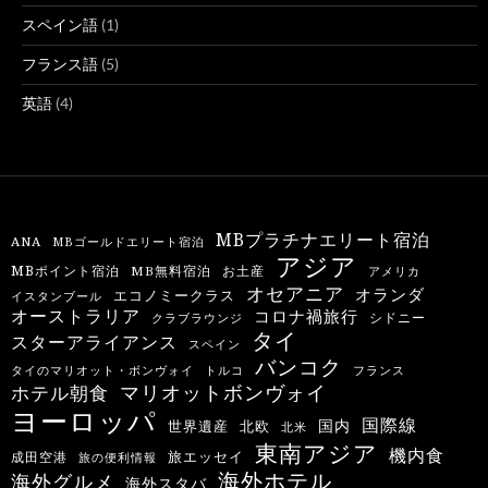
スペイン語
(1)
フランス語
(5)
英語
(4)
MBプラチナエリート宿泊
ANA
MBゴールドエリート宿泊
アジア
MBポイント宿泊
MB無料宿泊
お土産
アメリカ
オセアニア
オランダ
エコノミークラス
イスタンブール
オーストラリア
コロナ禍旅行
シドニー
クラブラウンジ
タイ
スターアライアンス
スペイン
バンコク
タイのマリオット・ボンヴォイ
トルコ
フランス
マリオットボンヴォイ
ホテル朝食
ヨーロッパ
国際線
国内
世界遺産
北欧
北米
東南アジア
機内食
旅エッセイ
成田空港
旅の便利情報
海外ホテル
海外グルメ
海外スタバ