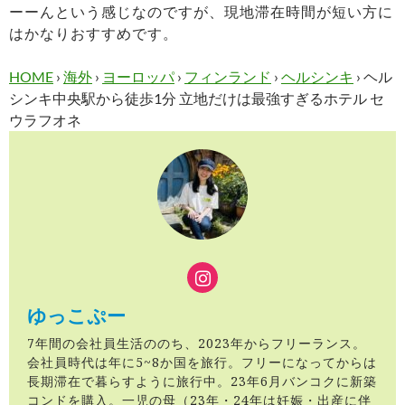
ーーんという感じなのですが、現地滞在時間が短い方に
はかなりおすすめです。
HOME
›
海外
›
ヨーロッパ
›
フィンランド
›
ヘルシンキ
›
ヘル
シンキ中央駅から徒歩1分 立地だけは最強すぎるホテル セ
ウラフオネ
ゆっこぷー
7年間の会社員生活ののち、2023年からフリーランス。
会社員時代は年に5~8か国を旅行。フリーになってからは
長期滞在で暮らすように旅行中。23年6月バンコクに新築
コンドを購入。一児の母（23年・24年は妊娠・出産に伴