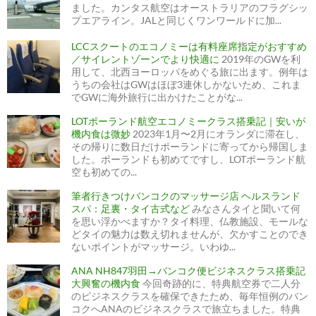
ました。カンタス航空はオーストラリアのフラグシッ
プエアライン。JALと同じくワンワールドに加...
LCCスクートのエコノミーは有料座席指定がおすすめ
／サイレントゾーンでより快適に
2019年のGWを利
用して、北西ヨーロッパをめぐる旅に出ます。例年は
うちの会社はGWはほぼ3連休しかないため、これま
でGWに海外旅行に出かけたことがな...
LOTポーランド航空エコノミークラス搭乗記｜安いが
機内食は微妙
2023年1月〜2月にオランダに滞在し、
その帰りに数日だけポーランドに寄ってから帰国しま
した。ポーランドも初めてですし、LOTポーランド航
空も初めての...
筆者行きつけバンコクのマッサージ店 ヘルスランド
スパ：足裏・タイ古式など
みなさんタイと聞いて何
を思い浮かべますか？タイ料理、仏教施設、モールな
どタイの魅力は数え切れませんが、欠かすことのでき
ないポイントがマッサージ。いわゆ...
ANA NH847羽田→バンコク便ビジネスクラス搭乗記
大興奮の機内食
今回奇跡的に、特典航空券で二人分
のビジネスクラスを確保できたため、毎年恒例のバン
コクへANAのビジネスクラスで旅立ちました。特典