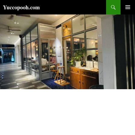
コ
検
Yuccopooh.com
ン
索
メインメ
テ
ニュー
ン
ツ
へ
ス
キ
ッ
プ