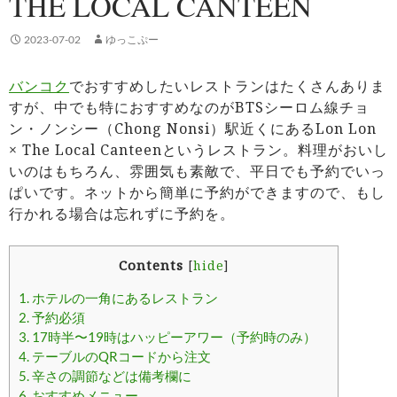
THE LOCAL CANTEEN
2023-07-02
ゆっこぷー
バンコク
でおすすめしたいレストランはたくさんありま
すが、中でも特におすすめなのがBTSシーロム線チョ
ン・ノンシー（Chong Nonsi）駅近くにあるLon Lon
× The Local Canteenというレストラン。料理がおいし
いのはもちろん、雰囲気も素敵で、平日でも予約でいっ
ぱいです。ネットから簡単に予約ができますので、もし
行かれる場合は忘れずに予約を。
Contents
[
hide
]
1.
ホテルの一角にあるレストラン
2.
予約必須
3.
17時半〜19時はハッピーアワー（予約時のみ）
4.
テーブルのQRコードから注文
5.
辛さの調節などは備考欄に
6.
おすすめメニュー