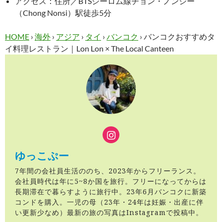
アクセス：住所／BTSシーロム線チョン・ノンシー
（Chong Nonsi）駅徒歩5分
HOME
›
海外
›
アジア
›
タイ
›
バンコク
›
バンコクおすすめタ
イ料理レストラン｜Lon Lon × The Local Canteen
ゆっこぷー
7年間の会社員生活ののち、2023年からフリーランス。
会社員時代は年に5~8か国を旅行。フリーになってからは
長期滞在で暮らすように旅行中。23年6月バンコクに新築
コンドを購入。一児の母（23年・24年は妊娠・出産に伴
い更新少なめ）最新の旅の写真はInstagramで投稿中。