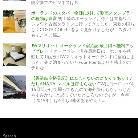
航空券でのビジネスは片...
ポーランドのスタバ｜物価に対して割高／タンブラー
の種類は豊富
初上陸のポーランド。今回は首都ワル
シャワと古都クラクフに行ってきました。東欧の国ら
しくCOSTA COFFEEをよく見かけましたが、スタバ
もそこそこ幅...
JWマリオット オークランド宿泊記 最上階へ無料アッ
プグレード
オークランド滞在最終日は、ホテルを移
動して1泊だけJWマリオットオークランドに宿泊しま
した。先に泊まっていたFour Pointsよりも格上のホ
テルな...
【香港航空搭乗記】LCCじゃないのに安くてあり！た
だしANA/JALマイルは貯まらない
GWにヨーロッパを
16日間かけて周ってきたので海外旅行もちょっとお
やすみかな…と思っていたところなのですが、今年
（2019年）は6月も3連休あるやん！...
Search