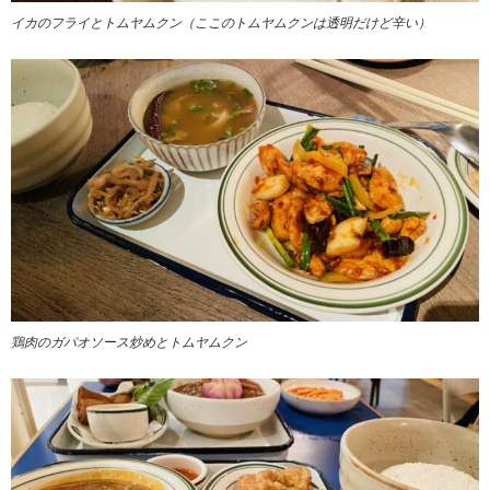
イカのフライとトムヤムクン（ここのトムヤムクンは透明だけど辛い）
鶏肉のガパオソース炒めとトムヤムクン