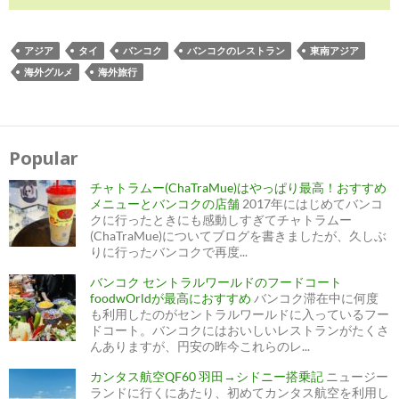
アジア
タイ
バンコク
バンコクのレストラン
東南アジア
海外グルメ
海外旅行
投
稿
ナ
Popular
ビ
ゲ
ー
チャトラムー(ChaTraMue)はやっぱり最高！おすすめ
シ
ョ
メニューとバンコクの店舗
2017年にはじめてバンコ
ン
クに行ったときにも感動しすぎてチャトラムー
(ChaTraMue)についてブログを書きましたが、久しぶ
りに行ったバンコクで再度...
バンコク セントラルワールドのフードコート
foodwOrldが最高におすすめ
バンコク滞在中に何度
も利用したのがセントラルワールドに入っているフー
ドコート。バンコクにはおいしいレストランがたくさ
んありますが、円安の昨今これらのレ...
カンタス航空QF60 羽田→シドニー搭乗記
ニュージー
ランドに行くにあたり、初めてカンタス航空を利用し