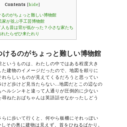
Contents
[
hide
]
けるのがちょっと難しい博物館
民家が並ぶ手工芸博物館
ド人も昔は背が低かった？小さな家たち
訪れたらぜひ来たれり
つけるのがちょっと難しい博物館
館というものは、わたしの中ではある程度大き
した建物のイメージだったので、地図を頼りに
それらしいものが見えてくるだろうと思ってい
歩けど歩けど見当たらない…地図だとこの辺なの
もヘルシンキと違って人通りが圧倒的に少ない
を尋ねたおばちゃんは英語話せなかったしどう
さらに歩いて行くと、何やら板柵にそれっぽい
かしその奥に建物は見えず、首をひねるばかり。