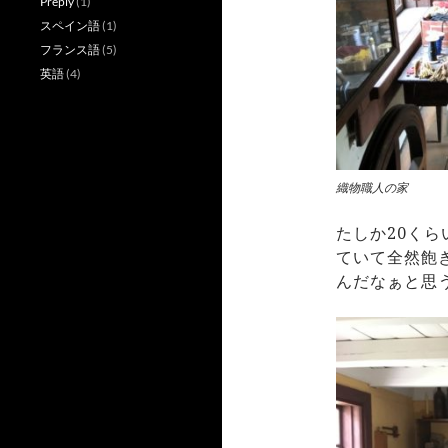
Preply
(1)
スペイン語
(1)
フランス語
(5)
英語
(4)
織物職人の家
たしか20く
ていて全然飽
んだなぁと思