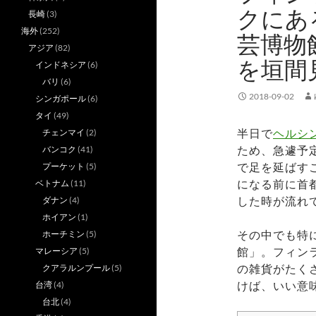
クにあ
長崎
(3)
海外
(252)
芸博物
アジア
(82)
を垣間
インドネシア
(6)
バリ
(6)
2018-09-02
シンガポール
(6)
タイ
(49)
半日で
ヘルシ
チェンマイ
(2)
ため、急遽予
バンコク
(41)
で足を延ばす
プーケット
(5)
になる前に首
ベトナム
(11)
した時が流れ
ダナン
(4)
ホイアン
(1)
その中でも特
ホーチミン
(5)
館」。フィン
マレーシア
(5)
の雑貨がたく
クアラルンプール
(5)
けば、いい意
台湾
(4)
台北
(4)