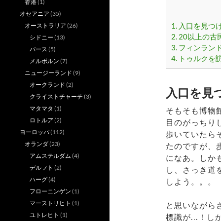
香港
(1)
オセアニア
(35)
1.
入口を見つ
オーストラリア
(26)
2.
20以上の古
シドニー
(13)
3.
フィンラン
パース
(5)
4.
トゥルクを
メルボルン
(7)
ニュージーランド
(9)
オークランド
(2)
入口を見
クライストチャーチ
(3)
マタマタ
(1)
そもそも博物
ロトルア
(2)
目のがっちり
ヨーロッパ
(112)
歩いていたら
オランダ
(23)
たのですが、
アムステルダム
(4)
になあ。しか
デルフト
(2)
し、さっき道
ハーグ
(4)
しよう。。。
フローニンゲン
(1)
マーストリヒト
(1)
と思いながら
ユトレヒト
(1)
標識が…！し