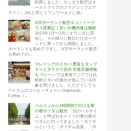
利用しました。カンタス航空はオ
ーストラリアのフラグシップエア
ライン。JALと同じくワンワールドに加...
LOTポーランド航空エコノミーク
ラス搭乗記｜安いが機内食は微妙
2023年1月〜2月にオランダに滞
在し、その帰りに数日だけポーラ
ンドに寄ってから帰国しました。
ポーランドも初めてですし、LOTポーランド航空
も初めての...
マレーシアのスタバ 豊富なタンブ
ラーとガラガラ店内 空港店舗情報
も
マレーシアは東南アジアでは比
較的スタバの進出が進んでいる印
象を受けました。ただどうしても
ベトナムのコーヒーチェーン Highlands
Coffee（...
ベルリンから1時間弱で行ける華
の都ポツダム観光
「北のベルサイ
ユ」と呼ばれるドイツの華の都ポ
ツダムに行ってきました！ポツダ
ムというと「ポツダム会談」「ポ