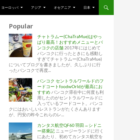
ヨーロッパ
アジア
オセアニア
日本
Popular
チャトラムー(ChaTraMue)はやっ
ぱり最高！おすすめメニューとバ
ンコクの店舗
2017年にはじめて
バンコクに行ったときにも感動し
すぎてチャトラムー(ChaTraMue)
についてブログを書きましたが、久しぶりに行
ったバンコクで再度...
バンコク セントラルワールドのフ
ードコートfoodwOrldが最高にお
すすめ
バンコク滞在中に何度も利
用したのがセントラルワールドに
入っているフードコート。バンコ
クにはおいしいレストランがたくさんあります
が、円安の昨今これらのレ...
カンタス航空QF60 羽田→シドニ
ー搭乗記
ニュージーランドに行く
にあたり、初めてカンタス航空を