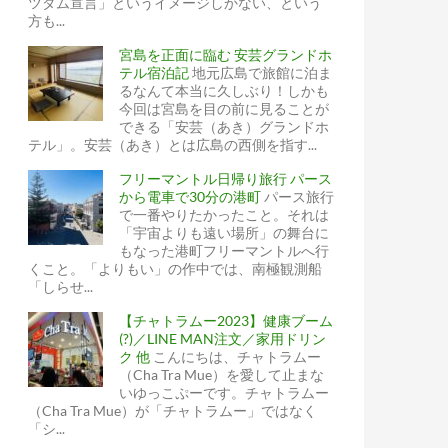
ツダム宣言」というイメージしかない、という
方も...
宮島を正面に臨む 安芸グランドホ
テル宿泊記
地元広島で旅館に泊ま
るなんて本当に久しぶり！しかも
今回は宮島を目の前に見ることが
できる「安芸（あき）グランドホ
テル」。安芸（あき）とは広島の西側を指す...
フリーマントル日帰り旅行 パース
から電車で30分の港町
パース旅行
で一番やりたかったこと。それは
「宇宙よりも遠い場所」の舞台に
もなった港町フリーマントルへ行
くこと。「よりもい」の作中では、南極観測船
「しらせ...
【チャトラムー2023】健康ブーム
(?)／LINE MAN注文／家用ドリン
ク 他
こんにちは、チャトラムー
（Cha Tra Mue）を愛して止まな
いゆっこぷーです。チャトラムー
（Cha Tra Mue）が「チャトラムー」ではなく
「シ...