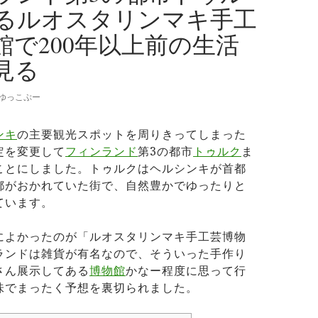
るルオスタリンマキ手工
館で200年以上前の生活
見る
ゆっこぷー
ンキ
の主要観光スポットを周りきってしまった
定を変更して
フィンランド
第3の都市
トゥルク
ま
ことにしました。トゥルクはヘルシンキが首都
都がおかれていた街で、自然豊かでゆったりと
ています。
によかったのが「ルオスタリンマキ手工芸博物
ランドは雑貨が有名なので、そういった手作り
さん展示してある
博物館
かなー程度に思って行
味でまったく予想を裏切られました。