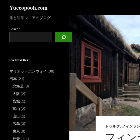
検
Yuccopooh.com
索
旅と語学マニアのブログ
コ
ン
Search
テ
ン
ツ
へ
CATEGORY
ス
キ
マリオットボンヴォイ
(38)
ッ
日本
(21)
プ
北海道
(3)
大阪
(2)
宮城
(1)
富山
(2)
山口
(1)
広島
(3)
トゥルク
,
フィンラ
東京
(8)
フィン
神奈川
(1)