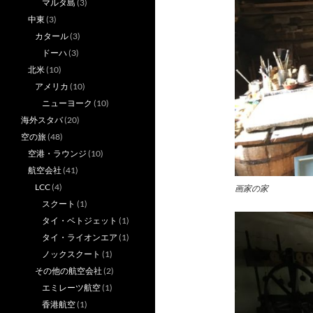
マルタ島
(3)
中東
(3)
カタール
(3)
ドーハ
(3)
北米
(10)
アメリカ
(10)
ニューヨーク
(10)
海外スタバ
(20)
空の旅
(48)
空港・ラウンジ
(10)
航空会社
(41)
LCC
(4)
画家の家
スクート
(1)
タイ・ベトジェット
(1)
タイ・ライオンエア
(1)
ノックスクート
(1)
その他の航空会社
(2)
エミレーツ航空
(1)
香港航空
(1)