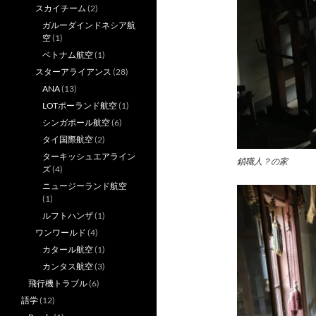
スカイチーム
(2)
ガルーダインドネシア航
空
(1)
ベトナム航空
(1)
スターアライアンス
(28)
ANA
(13)
LOTポーランド航空
(1)
シンガポール航空
(6)
タイ国際航空
(2)
ターキッシュエアライン
鎖職人？の家
ズ
(4)
ニュージーランド航空
(1)
ルフトハンザ
(1)
ワンワールド
(4)
カタール航空
(1)
カンタス航空
(3)
飛行機トラブル
(6)
語学
(12)