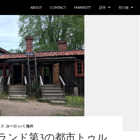
ABOUT
CONTACT
MARRIOTT
語学
空の旅
ンド
,
ヨーロッパ
,
海外
ランド第3の都市トゥル