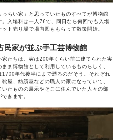
ろっちい家」と思っていたものすべてが博物館
す。入場料は一人7€で、同日なら何回でも入場
ケット売り場で場内図ももらって散策開始。
の古民家が並ぶ手工芸博物館
い家たちは、実は200年くらい前に建てられた実
のまま博物館として利用しているものらしく、
は1700年代後半にまで遡るのだそう。それぞれ
、靴屋、紡績屋などの職人の家になっていて、
ていたものの展示やそこに住んでいた人々の部
ができます。