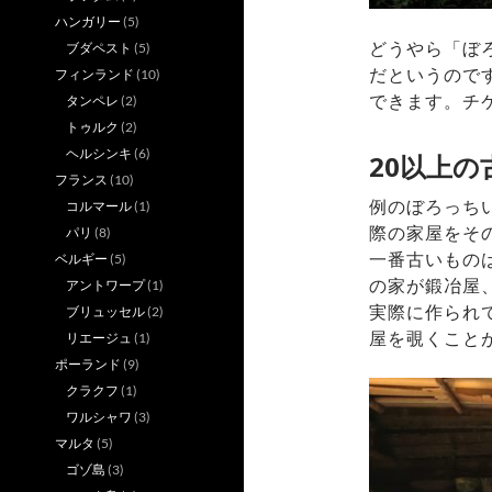
ハンガリー
(5)
どうやら「ぼ
ブダペスト
(5)
だというので
フィンランド
(10)
できます。チ
タンペレ
(2)
トゥルク
(2)
ヘルシンキ
(6)
20以上
フランス
(10)
例のぼろっち
コルマール
(1)
際の家屋をそ
パリ
(8)
一番古いもの
ベルギー
(5)
の家が鍛冶屋
アントワープ
(1)
実際に作られ
ブリュッセル
(2)
屋を覗くこと
リエージュ
(1)
ポーランド
(9)
クラクフ
(1)
ワルシャワ
(3)
マルタ
(5)
ゴゾ島
(3)