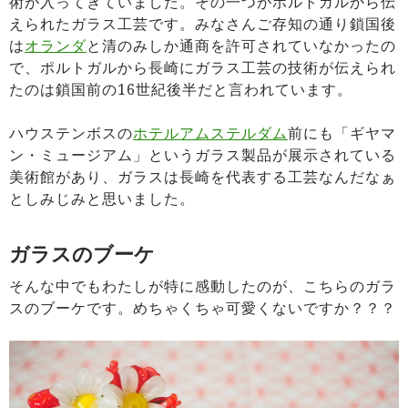
術が入ってきていました。その一つがポルトガルから伝
えられたガラス工芸です。みなさんご存知の通り鎖国後
は
オランダ
と清のみしか通商を許可されていなかったの
で、ポルトガルから長崎にガラス工芸の技術が伝えられ
たのは鎖国前の16世紀後半だと言われています。
ハウステンボスの
ホテルアムステルダム
前にも「ギヤマ
ン・ミュージアム」というガラス製品が展示されている
美術館があり、ガラスは長崎を代表する工芸なんだなぁ
としみじみと思いました。
ガラスのブーケ
そんな中でもわたしが特に感動したのが、こちらのガラ
スのブーケです。めちゃくちゃ可愛くないですか？？？