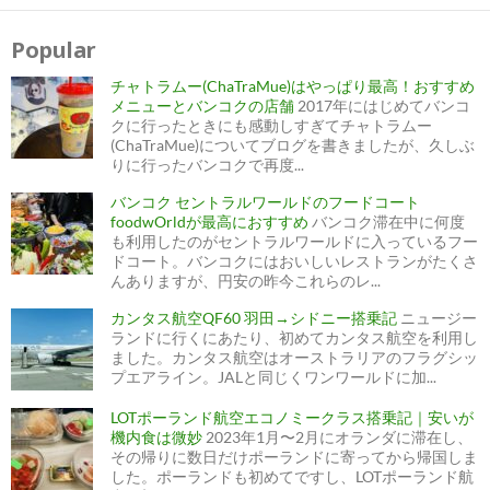
投
稿
ナ
Popular
ビ
ゲ
ー
チャトラムー(ChaTraMue)はやっぱり最高！おすすめ
シ
ョ
メニューとバンコクの店舗
2017年にはじめてバンコ
ン
クに行ったときにも感動しすぎてチャトラムー
(ChaTraMue)についてブログを書きましたが、久しぶ
りに行ったバンコクで再度...
バンコク セントラルワールドのフードコート
foodwOrldが最高におすすめ
バンコク滞在中に何度
も利用したのがセントラルワールドに入っているフー
ドコート。バンコクにはおいしいレストランがたくさ
んありますが、円安の昨今これらのレ...
カンタス航空QF60 羽田→シドニー搭乗記
ニュージー
ランドに行くにあたり、初めてカンタス航空を利用し
ました。カンタス航空はオーストラリアのフラグシッ
プエアライン。JALと同じくワンワールドに加...
LOTポーランド航空エコノミークラス搭乗記｜安いが
機内食は微妙
2023年1月〜2月にオランダに滞在し、
その帰りに数日だけポーランドに寄ってから帰国しま
した。ポーランドも初めてですし、LOTポーランド航