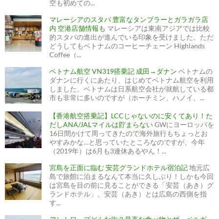
空も初めての...
マレーシアのスタバ 豊富なタンブラーとガラガラ店
内 空港店舗情報も
マレーシアは東南アジアでは比較
的スタバの進出が進んでいる印象を受けました。ただ
どうしてもベトナムのコーヒーチェーン Highlands
Coffee（...
ベトナム航空 VN319搭乗記 成田→ダナン
ベトナムの
ダナンに行くにあたり、はじめてベトナム航空を利用
しました。ベトナムは日系航空会社が就航している都
市も非常に多いのですが（ホーチミン、ハノイ、...
【香港航空搭乗記】LCCじゃないのに安くてあり！た
だしANA/JALマイルは貯まらない
GWにヨーロッパを
16日間かけて周ってきたので海外旅行もちょっとお
やすみかな…と思っていたところなのですが、今年
（2019年）は6月も3連休あるやん！...
宮島を正面に臨む 安芸グランドホテル宿泊記
地元広
島で旅館に泊まるなんて本当に久しぶり！しかも今回
は宮島を目の前に見ることができる「安芸（あき）グ
ランドホテル」。安芸（あき）とは広島の西側を指
す...