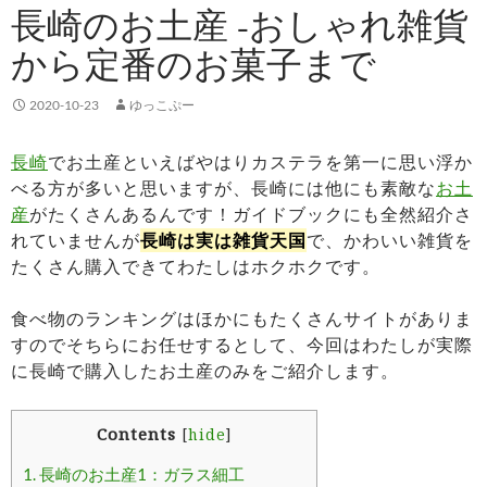
長崎のお土産 -おしゃれ雑貨
から定番のお菓子まで
2020-10-23
ゆっこぷー
長崎
でお土産といえばやはりカステラを第一に思い浮か
べる方が多いと思いますが、長崎には他にも素敵な
お土
産
がたくさんあるんです！ガイドブックにも全然紹介さ
れていませんが
長崎は実は雑貨天国
で、かわいい雑貨を
たくさん購入できてわたしはホクホクです。
食べ物のランキングはほかにもたくさんサイトがありま
すのでそちらにお任せするとして、今回はわたしが実際
に長崎で購入したお土産のみをご紹介します。
Contents
[
hide
]
1.
長崎のお土産1：ガラス細工