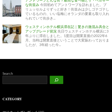
アントワープどんな街？最高な食べ物とザ・ベルギー
な街並み
今回初めてアントワープを訪れました。ブ
リュッセルよりずっと好き！街並みは少しゴテゴテし
ているものの、いい塩梅にオランダの要素も取り入れ
られていて街歩き...
ウェスティンホテル横浜滞在記｜驚きの激混み具合と
アップグレード状況
先日ウェスティンホテル横浜に3
年ぶりに滞在しました。1度目は開業直後の2022年6
月。当時は開業直後ということで大変賑わっておりま
したが、3年経った今...
Search
CATEGORY