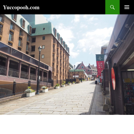
コ
検
Yuccopooh.com
ン
索
メインメ
テ
ニュー
ン
ツ
へ
ス
キ
ッ
プ